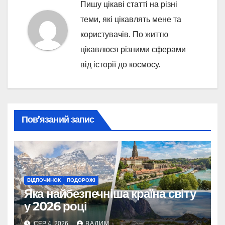
Пишу цікаві статті на різні
теми, які цікавлять мене та
користувачів. По життю
цікавлюся різними сферами
від історії до космосу.
Пов’язаний запис
ВІДПОЧИНОК
ПОДОРОЖІ
Яка найбезпечніша країна світу
у 2026 році
СЕР 4, 2026
ВАДИМ