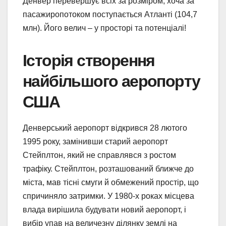
Денвер перевершує всіх за розміром, хоча за
пасажиропотоком поступається Атланті (104,7
млн). Його велич – у просторі та потенціалі!
Історія створення
найбільшого аеропорту
США
Денверський аеропорт відкрився 28 лютого
1995 року, замінивши старий аеропорт
Стейплтон, який не справлявся з ростом
трафіку. Стейплтон, розташований ближче до
міста, мав тісні смуги й обмежений простір, що
спричиняло затримки. У 1980-х роках місцева
влада вирішила будувати новий аеропорт, і
вибір упав на величезну ділянку землі на