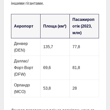
іншими гігантами.
Пасажироп
Аеропорт
Площа (км²)
отік (2023,
млн)
Денвер
135,7
77,8
(DEN)
Даллас/
Форт-Ворт
69,6
81,8
(DFW)
Орландо
53,8
28
(MCO)