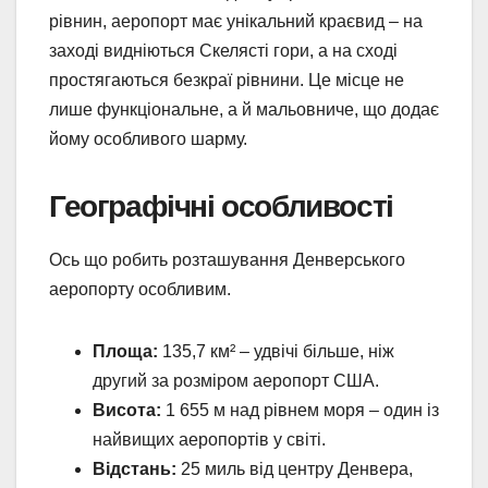
рівнин, аеропорт має унікальний краєвид – на
заході видніються Скелясті гори, а на сході
простягаються безкраї рівнини. Це місце не
лише функціональне, а й мальовниче, що додає
йому особливого шарму.
Географічні особливості
Ось що робить розташування Денверського
аеропорту особливим.
Площа:
135,7 км² – удвічі більше, ніж
другий за розміром аеропорт США.
Висота:
1 655 м над рівнем моря – один із
найвищих аеропортів у світі.
Відстань:
25 миль від центру Денвера,