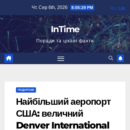
Перейти
Чт. Сер 6th, 2026
8:05:30 PM
RU
UK
до
вмісту
InTime
Поради та цікаві факти
ПОДОРОЖІ
Найбільший аеропорт
США: величний
Denver International