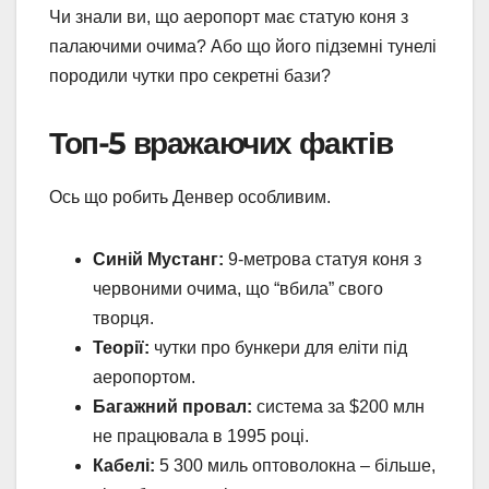
Чи знали ви, що аеропорт має статую коня з
палаючими очима? Або що його підземні тунелі
породили чутки про секретні бази?
Топ-5 вражаючих фактів
Ось що робить Денвер особливим.
Синій Мустанг:
9-метрова статуя коня з
червоними очима, що “вбила” свого
творця.
Теорії:
чутки про бункери для еліти під
аеропортом.
Багажний провал:
система за $200 млн
не працювала в 1995 році.
Кабелі:
5 300 миль оптоволокна – більше,