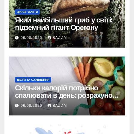
ЦІКАВІ ФАКТИ
Який найбільший гриб у світі:
підземний гігант Орегону
06/08/2026
ВАДИМ
ДІЄТИ ТА СХУДНЕННЯ
Скільки калорій потрібно
спалювати в день: розрахунок
TDEE і безпечні норми
06/08/2026
ВАДИМ