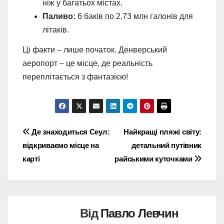
ніж у багатьох містах.
Паливо:
6 баків по 2,73 млн галонів для
літаків.
Ці факти – лише початок. Денверський
аеропорт – це місце, де реальність
переплітається з фантазією!
Навігація
Де знаходиться Сеул:
Найкращі пляжі світу:
відкриваємо місце на
детальний путівник
записів
карті
райськими куточками
Від
Павло Левчин