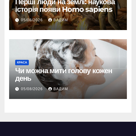
Перші люди на землі: наукова
історія появи Homo sapiens
05/08/2026
ВАДИМ
КРАСА
Чи можна мити голову кожен
день
05/08/2026
ВАДИМ