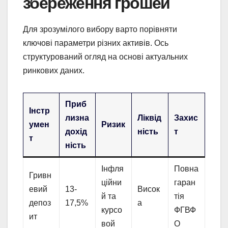
збереження грошей
Для зрозумілого вибору варто порівняти
ключові параметри різних активів. Ось
структурований огляд на основі актуальних
ринкових даних.
Приб
Інстр
лизна
Ліквід
Захис
умен
Ризик
дохід
ність
т
т
ність
Інфля
Повна
Гривн
ційни
гаран
евий
13-
Висок
й та
тія
депоз
17,5%
а
курсо
ФГВФ
ит
вой
О