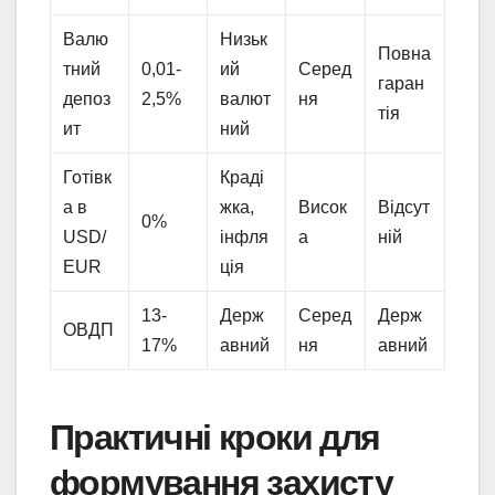
Валю
Низьк
Повна
тний
0,01-
ий
Серед
гаран
депоз
2,5%
валют
ня
тія
ит
ний
Готівк
Краді
а в
жка,
Висок
Відсут
0%
USD/
інфля
а
ній
EUR
ція
13-
Держ
Серед
Держ
ОВДП
17%
авний
ня
авний
Практичні кроки для
формування захисту