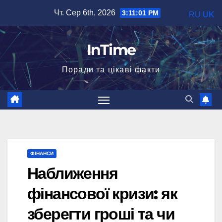
Перейти
Чт. Сер 6th, 2026
3:11:02 PM
RU
UK
до
вмісту
InTime
Поради та цікаві факти
ФІНАНСИ
Наближення
фінансової кризи: як
зберегти гроші та чи