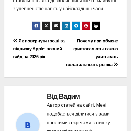
стабільність, яка дозволяє дивитися в майбутнє
з упевненістю навіть у найскладніші часи.
Навігація
Як повернути гроші за
Почему при обмене
підписку Apple: повний
криптовалюты важно
записів
гайд на 2026 рік
учитывать
волатильность рынка
Від
Вадим
Автор статей на сайті. Мені
подобається ділитися з вами
простими секретами затишку,