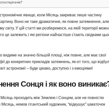
спостерігачів?
строномічне явище, коли Місяць закриває лише частину
артину. Воно не таке драматичне, як повне затемнення, але
 світу. У цій статті ми розберемося, на якій території можн
го це залежить і які регіони найчастіше стають свідками цьо
о видиме на значно більшій площі, ніж повне, але має свої
фії до конкретних прикладів затемнень, як-от того, що відбу
віт астрономії – буде цікаво, доступно і з емоціями!
нення Сонця і як воно виникає
 Місяць проходить між Землею і Сонцем, але не повністю
й Місяць, немов гігантський художник, “відкушує” шматочок