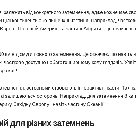
я, залежить від конкретного затемнення, адже кожне має св
и цілі континенти або лише їхні частини. Наприклад, частков
Європі, Північній Америці та частині Африки – це величезн
00 км від смуги повного затемнення. Це означає, що навіть 
х, часткове доступне набагато ширшому колу глядачів. Уяві
 вражає!
атемнення, астрономи створюють інтерактивні карти. Такі к
а які залишаються осторонь. Наприклад, для затемнення 8 кві
ику, Західну Європу і навіть частину Океанії.
ій для різних затемнень