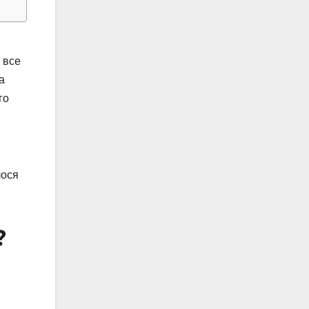
 все
а
го
лося
?