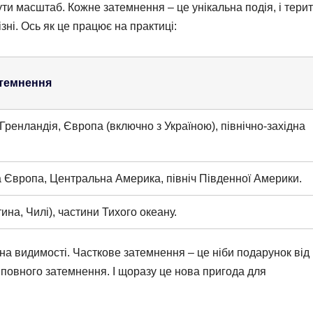
ти масштаб. Кожне затемнення – це унікальна подія, і терито
ні. Ось як це працює на практиці:
атемнення
Гренландія, Європа (включно з Україною), північно-західна
а Європа, Центральна Америка, північ Південної Америки.
на, Чилі), частини Тихого океану.
на видимості. Часткове затемнення – це ніби подарунок від
у повного затемнення. І щоразу це нова пригода для