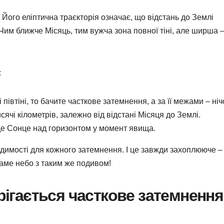
 Його еліптична траєкторія означає, що відстань до Землі
. Чим ближче Місяць, тим вужча зона повної тіні, але ширша 
:
 півтіні, то бачите часткове затемнення, а за її межами – ніч
чі кілометрів, залежно від відстані Місяця до Землі.
де Сонце над горизонтом у момент явища.
димості для кожного затемнення. І це завжди захоплююче –
саме небо з таким же подивом!
ерігається часткове затемнення