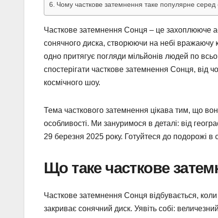
Чому часткове затемнення таке популярне серед 
Часткове затемнення Сонця – це захоплююче а
сонячного диска, створюючи на небі вражаючу к
одно притягує погляди мільйонів людей по всьому
спостерігати часткове затемнення Сонця, від чо
космічного шоу.
Тема часткового затемнення цікава тим, що вон
особливості. Ми зануримося в деталі: від геогра
29 березня 2025 року. Готуйтеся до подорожі в с
Що таке часткове затем
Часткове затемнення Сонця відбувається, коли
закриває сонячний диск. Уявіть собі: величезни