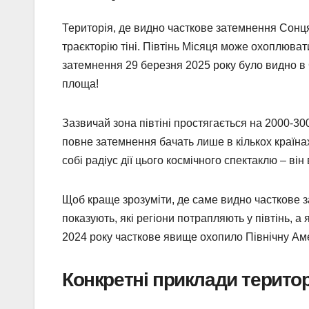
Територія, де видно часткове затемнення Сонц
траєкторію тіні. Півтінь Місяця може охоплюват
затемнення 29 березня 2025 року було видно в 
площа!
Зазвичай зона півтіні простягається на 2000-30
повне затемнення бачать лише в кількох країна
собі радіус дії цього космічного спектаклю – він
Щоб краще зрозуміти, де саме видно часткове з
показують, які регіони потрапляють у півтінь, 
2024 року часткове явище охопило Північну Амер
Конкретні приклади територ