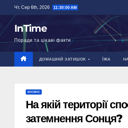
Перейти
Чт. Сер 6th, 2026
11:30:01 AM
до
вмісту
InTime
Поради та цікаві факти
ДОМАШНІЙ ЗАТИШОК
ЇЖА
Н
КОСМОС
На якій території сп
затемнення Сонця?