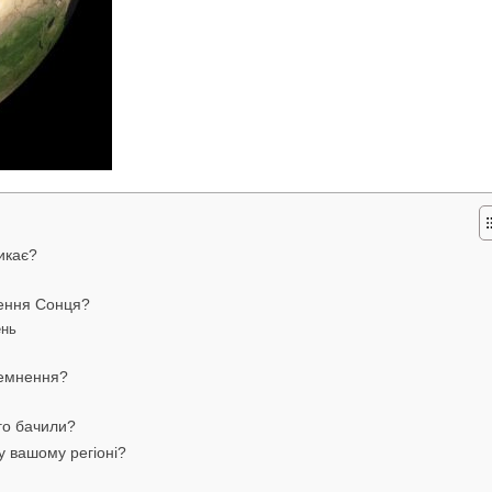
икає?
нення Сонця?
ень
темнення?
го бачили?
у вашому регіоні?