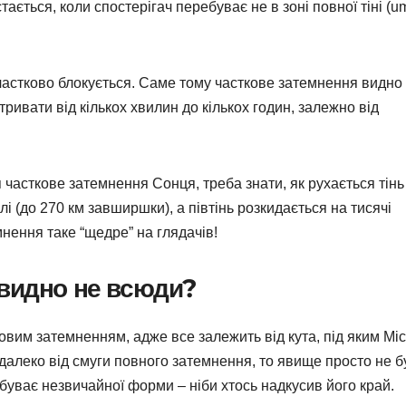
ється, коли спостерігач перебуває не в зоні повної тіні (um
 частково блокується. Саме тому часткове затемнення видно
тривати від кількох хвилин до кількох годин, залежно від
я часткове затемнення Сонця, треба знати, як рухається тінь
і (до 270 км завширшки), а півтінь розкидається на тисячі
мнення таке “щедре” на глядачів!
 видно не всюди?
вим затемненням, адже все залежить від кута, під яким Мі
далеко від смуги повного затемнення, то явище просто не б
 набуває незвичайної форми – ніби хтось надкусив його край.