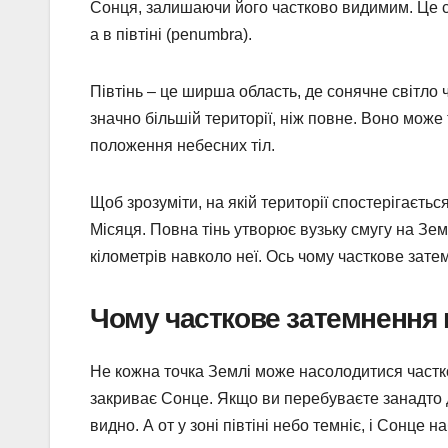
Сонця, залишаючи його частково видимим. Це ста
а в півтіні (penumbra).
Півтінь – це ширша область, де сонячне світло
значно більшій території, ніж повне. Воно може 
положення небесних тіл.
Щоб зрозуміти, на якій території спостерігаєтьс
Місяця. Повна тінь утворює вузьку смугу на Земл
кілометрів навколо неї. Ось чому часткове зате
Чому часткове затемнення
Не кожна точка Землі може насолодитися частко
закриває Сонце. Якщо ви перебуваєте занадто 
видно. А от у зоні півтіні небо темніє, і Сонце