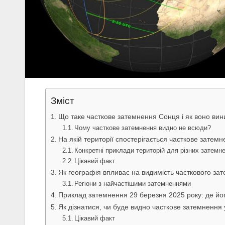
Зміст
Що таке часткове затемнення Сонця і як воно вин
Чому часткове затемнення видно не всюди?
На якій території спостерігається часткове затем
Конкретні приклади територій для різних затемн
Цікавий факт
Як географія впливає на видимість часткового за
Регіони з найчастішими затемненнями
Приклад затемнення 29 березня 2025 року: де йо
Як дізнатися, чи буде видно часткове затемнення 
Цікавий факт