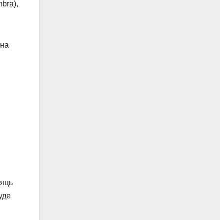
bra),
 на
сяць
уде