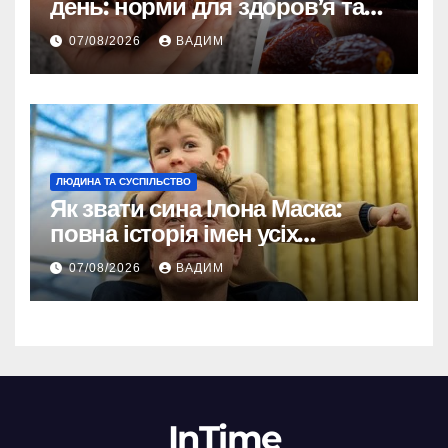
день: норми для здоров’я та
енергії
07/08/2026
ВАДИМ
ЛЮДИНА ТА СУСПІЛЬСТВО
Як звати сина Ілона Маска:
повна історія імен усіх
хлопчиків мільярдера
07/08/2026
ВАДИМ
InTime