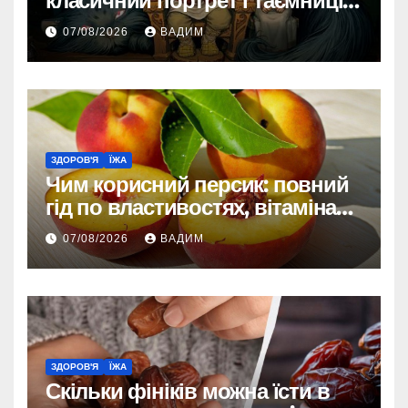
класичний портрет і таємниці
зовнішності
07/08/2026
ВАДИМ
ЗДОРОВ'Я
ЇЖА
Чим корисний персик: повний
гід по властивостях, вітамінах і
впливі на організм
07/08/2026
ВАДИМ
ЗДОРОВ'Я
ЇЖА
Скільки фініків можна їсти в