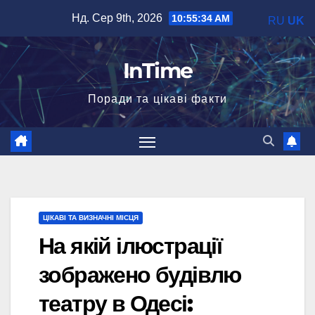
Перейти
Нд. Сер 9th, 2026
10:55:35 AM
RU
UK
до
вмісту
InTime
Поради та цікаві факти
ЦІКАВІ ТА ВИЗНАЧНІ МІСЦЯ
На якій ілюстрації
зображено будівлю
театру в Одесі: