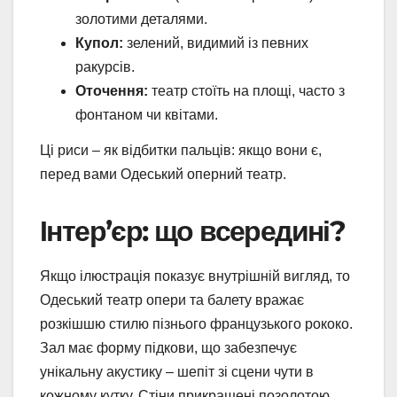
золотими деталями.
Купол:
зелений, видимий із певних
ракурсів.
Оточення:
театр стоїть на площі, часто з
фонтаном чи квітами.
Ці риси – як відбитки пальців: якщо вони є,
перед вами Одеський оперний театр.
Інтер’єр: що всередині?
Якщо ілюстрація показує внутрішній вигляд, то
Одеський театр опери та балету вражає
розкішшю стилю пізнього французького рококо.
Зал має форму підкови, що забезпечує
унікальну акустику – шепіт зі сцени чути в
кожному кутку. Стіни прикрашені позолотою,