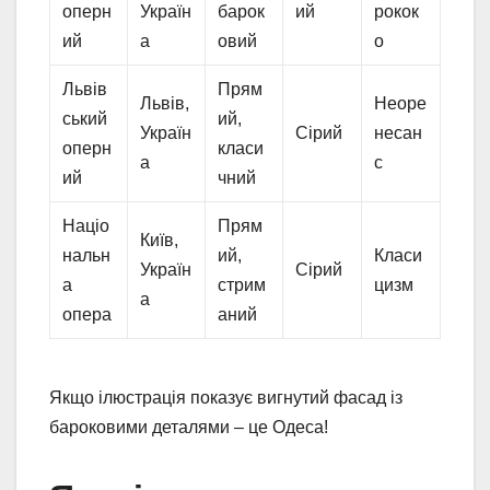
оперн
Україн
барок
ий
рокок
ий
а
овий
о
Львів
Прям
Львів,
Неоре
ський
ий,
Україн
Сірий
несан
оперн
класи
а
с
ий
чний
Націо
Прям
Київ,
нальн
ий,
Класи
Україн
Сірий
а
стрим
цизм
а
опера
аний
Якщо ілюстрація показує вигнутий фасад із
бароковими деталями – це Одеса!