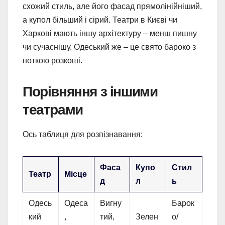
схожий стиль, але його фасад прямолінійніший,
а купол більший і сірий. Театри в Києві чи
Харкові мають іншу архітектуру – менш пишну
чи сучаснішу. Одеський же – це свято бароко з
ноткою розкоші.
Порівняння з іншими
театрами
Ось таблиця для розпізнавання:
Фаса
Купо
Стил
Театр
Місце
д
л
ь
Одесь
Одеса
Вигну
Барок
кий
,
тий,
Зелен
о/