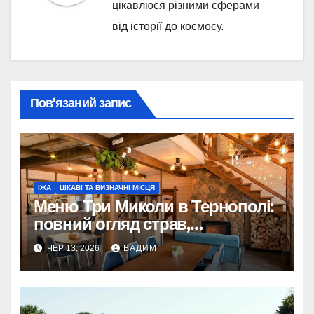
цікавлюся різними сферами
від історії до космосу.
Пов’язаний запис
ЇЖА
ЦІКАВІ ТА ВИЗНАЧНІ МІСЦЯ
Меню Три Миколи в Тернополі:
повний огляд страв,
рекомендацій та як обрати
ЧЕР 13, 2026
ВАДИМ
ідеальний варіант