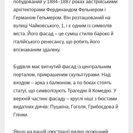
побудований у 1884–1887 роках австрійськими
архітекторами Фердинандом Фельнером і
Германом Гельмером. Він розташований на
вулиці Чайковського, 1, і є одним із символів
міста. Його фасад – це суміш стилів бароко й
італійського ренесансу, що робить його
впізнаваним здалеку.
Будівля має вигнутий фасад із центральним
порталом, прикрашеним скульптурами. Над
входом – арка з балконом, а по боках стоять
статуї, що символізують Трагедію й Комедію. У
верхній частині фасаду – круглі ніші з бюстами
видатних діячів: Пушкіна, Гоголя, Грибоєдова й
Глінки.
Якщо на вашій ілюстрації видно розкішний