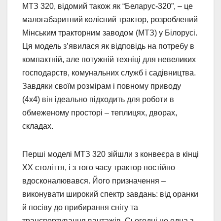
МТЗ 320, відомий також як “Беларус-320”, – це
малогабаритний колісний трактор, розроблений
Мінським тракторним заводом (МТЗ) у Білорусі.
Ця модель з’явилася як відповідь на потребу в
компактній, але потужній техніці для невеликих
господарств, комунальних служб і садівництва.
Завдяки своїм розмірам і повному приводу
(4х4) він ідеально підходить для роботи в
обмеженому просторі – теплицях, дворах,
складах.
Перші моделі МТЗ 320 зійшли з конвеєра в кінці
XX століття, і з того часу трактор постійно
вдосконалювався. Його призначення –
виконувати широкий спектр завдань: від оранки
й посіву до прибирання снігу та
транспортування вантажів. Сьогодні це одна з