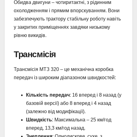
Обидва двигуни – чотиритактні, з рідинним
охолодженням і прямим впорскуванням. Вони
забезпечують трактору стабільну роботу навіть
у закритих приміщеннях завдяки низькому
рівню викидів.
Трансмісія
Трансмісія МТЗ 320 – це механічна коробка
передач із широким діапазоном швидкостей:
Кількість передач
: 16 вперед і 8 назад (у
базовій версії) або 8 вперед і 4 назад
(залежно від модифікації).
Швидкість
: Максимальна – 25 км/год
вперед, 13,3 км/год назад.
Зчеплення
: Однодискове, сухе, з