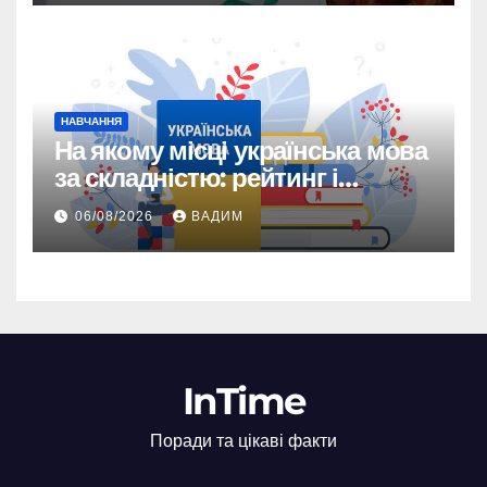
НАВЧАННЯ
На якому місці українська мова
за складністю: рейтинг і
реальність
06/08/2026
ВАДИМ
InTime
Поради та цікаві факти