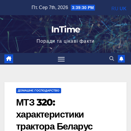
Перейти
Пт. Сер 7th, 2026
3:39:31 PM
RU
UK
до
вмісту
InTime
Поради та цікаві факти
ДОМАШНЄ ГОСПОДАРСТВО
МТЗ 320:
характеристики
трактора Беларус