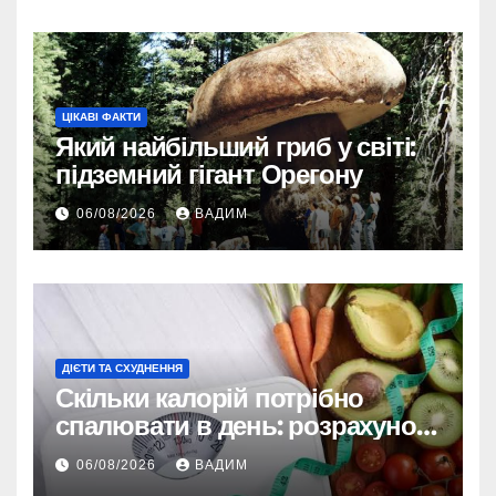
ЦІКАВІ ФАКТИ
Який найбільший гриб у світі:
підземний гігант Орегону
06/08/2026
ВАДИМ
ДІЄТИ ТА СХУДНЕННЯ
Скільки калорій потрібно
спалювати в день: розрахунок
TDEE і безпечні норми
06/08/2026
ВАДИМ