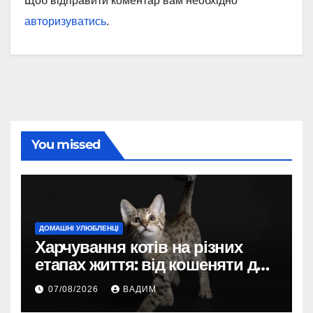
Щоб відправити коментар вам необхідно
авторизуватись
.
You missed
ДОМАШНІ УЛЮБЛЕНЦІ
Харчування котів на різних
етапах життя: від кошеняти до
літнього улюбленця
07/08/2026
ВАДИМ