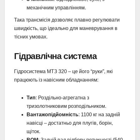
механічним управлінням.
Така трансмісія дозволяє плавно регулювати
швидкість, що ідеально для маневрування в
тісних умовах.
Гідравлічна система
Гідросистема МТЗ 320 – це його “руки”, які
працюють із навісним обладнанням:
Тип
: Роздільно-агрегатна з
тризолотниковим розподільником.
Вантажопідйомність
: 1100 кг на задній
навісці – достатньо для плугів, борін,
щіток.
ВОМ
: Задній вал відбору потужності (540