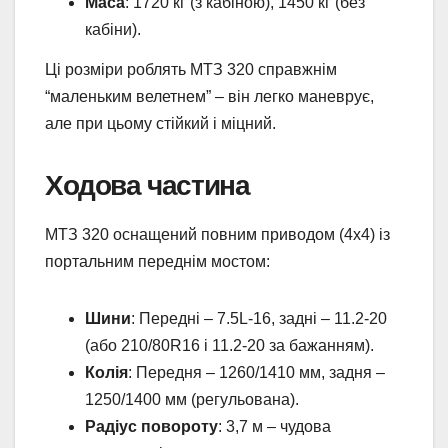
Маса
: 1720 кг (з кабіною), 1450 кг (без
кабіни).
Ці розміри роблять МТЗ 320 справжнім
“маленьким велетнем” – він легко маневрує,
але при цьому стійкий і міцний.
Ходова частина
МТЗ 320 оснащений повним приводом (4х4) із
портальним переднім мостом:
Шини
: Передні – 7.5L-16, задні – 11.2-20
(або 210/80R16 і 11.2-20 за бажанням).
Колія
: Передня – 1260/1410 мм, задня –
1250/1400 мм (регульована).
Радіус повороту
: 3,7 м – чудова