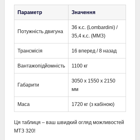
Параметр
Значення
36 к.с. (Lombardini) /
Потужність двигуна
35,4 к.с. (ММЗ)
Трансмісія
16 вперед / 8 назад
Вантажопідйомність
1100 кг
3050 x 1550 x 2150
Габарити
мм
Маса
1720 кг (з кабіною)
Ця таблиця – ваш швидкий огляд можливостей
МТЗ 320!