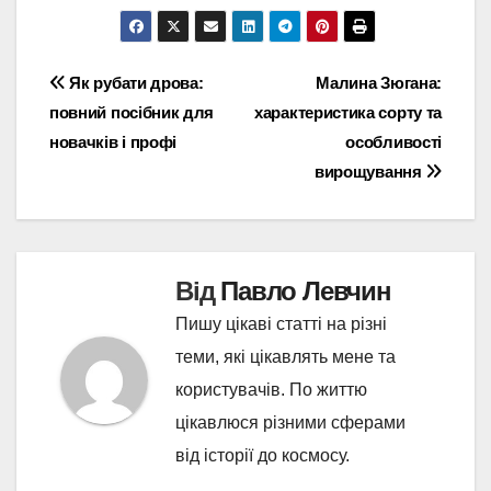
Навігація
Як рубати дрова:
Малина Зюгана:
повний посібник для
характеристика сорту та
записів
новачків і профі
особливості
вирощування
Від
Павло Левчин
Пишу цікаві статті на різні
теми, які цікавлять мене та
користувачів. По життю
цікавлюся різними сферами
від історії до космосу.