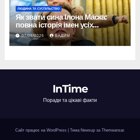
ЛЮДИНА ТА СУСПІЛЬСТВО
Як звати сина Ілона Маска:
повна історія імен усіх
хлопчиків мільярдера
07/08/2026
ВАДИМ
InTime
Поради та цікаві факти
Сайт працює на WordPress
|
Тема:Newsup за
Themeansar
.