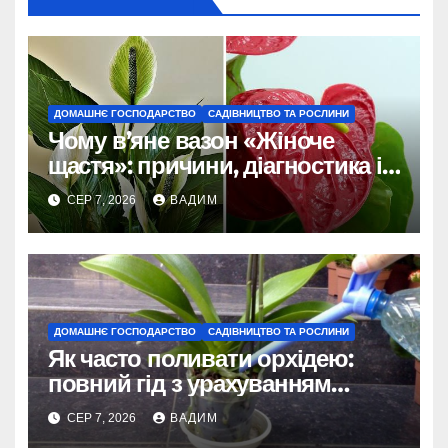
ДОМАШНЄ ГОСПОДАРСТВО
САДІВНИЦТВО ТА РОСЛИНИ
Чому в’яне вазон «Жіноче
щастя»: причини, діагностика і
порятунок рослини
СЕР 7, 2026
ВАДИМ
ДОМАШНЄ ГОСПОДАРСТВО
САДІВНИЦТВО ТА РОСЛИНИ
Як часто поливати орхідею:
повний гід з урахуванням
сезону та виду
СЕР 7, 2026
ВАДИМ