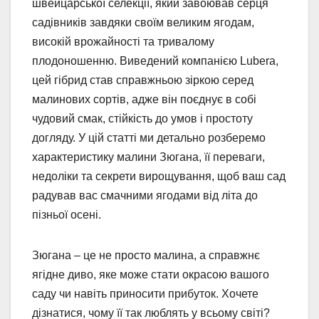
швейцарської селекції, який завоював серця
садівників завдяки своїм великим ягодам,
високій врожайності та тривалому
плодоношенню. Виведений компанією Lubera,
цей гібрид став справжньою зіркою серед
малинових сортів, адже він поєднує в собі
чудовий смак, стійкість до умов і простоту
догляду. У цій статті ми детально розберемо
характеристику малини Зюгана, її переваги,
недоліки та секрети вирощування, щоб ваш сад
радував вас смачними ягодами від літа до
пізньої осені.
Зюгана – це не просто малина, а справжнє
ягідне диво, яке може стати окрасою вашого
саду чи навіть приносити прибуток. Хочете
дізнатися, чому її так люблять у всьому світі?