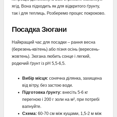
ягід. Вона підходить як для відкритого ґрунту,
так і для теплиць. Розберемо процес покроково.
Посадка Зюгани
Найкращий час для посадки – рання весна
(березень-квітень) або пізня осінь (вересень-
жовтень). Зюгана любить сонце і легкий,
родючий ґрунт із pH 5,5-6,5.
Вибір місця:
сонячна ділянка, захищена
від вітру, без застою води.
Підготовка ґрунту:
внесіть 5-6 кг
перегною і 200 г золи на м², при потребі
вапнуйте.
Схема:
60-70 см між кущами, 1,5-2 м між