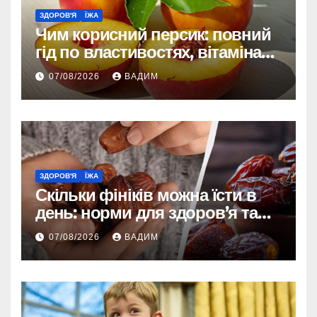
ЗДОРОВ'Я
ЇЖА
Чим корисний персик: повний
гід по властивостях, вітамінах і
впливі на організм
07/08/2026
ВАДИМ
ЗДОРОВ'Я
ЇЖА
Скільки фініків можна їсти в
день: норми для здоров’я та
енергії
07/08/2026
ВАДИМ