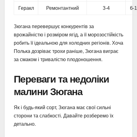
Геракл
Ремонтантний
3-4
6-
Зюгана перевершує конкурентів за
врожайністю і розміром ягід, а її морозостійкість
робить її ідеальною для холодних регіонів. Хоча
Полька дозріває трохи раніше, Зюгана виграє
за смаком і тривалістю плодоношення.
Переваги та недоліки
малини Зюгана
Як і будь-який сорт, Зюгана має свої сильні
сторони та слабкості. Давайте розберемо їх
детально.