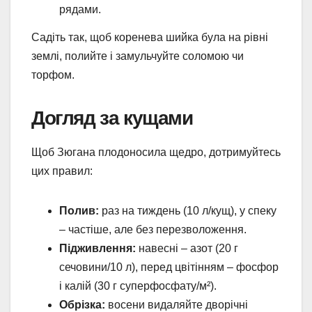
рядами.
Садіть так, щоб коренева шийка була на рівні
землі, полийте і замульчуйте соломою чи
торфом.
Догляд за кущами
Щоб Зюгана плодоносила щедро, дотримуйтесь
цих правил:
Полив:
раз на тиждень (10 л/кущ), у спеку
– частіше, але без перезволоження.
Підживлення:
навесні – азот (20 г
сечовини/10 л), перед цвітінням – фосфор
і калій (30 г суперфосфату/м²).
Обрізка:
восени видаляйте дворічні