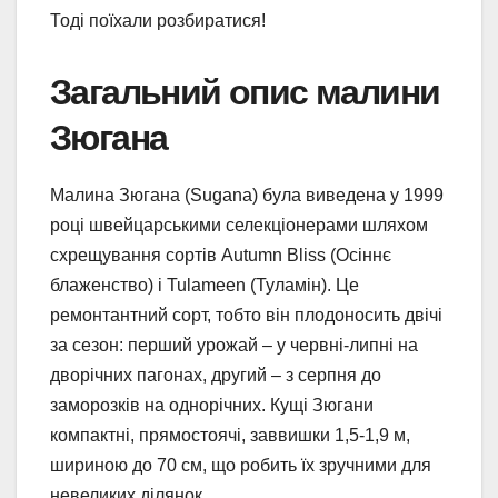
Тоді поїхали розбиратися!
Загальний опис малини
Зюгана
Малина Зюгана (Sugana) була виведена у 1999
році швейцарськими селекціонерами шляхом
схрещування сортів Autumn Bliss (Осіннє
блаженство) і Tulameen (Туламін). Це
ремонтантний сорт, тобто він плодоносить двічі
за сезон: перший урожай – у червні-липні на
дворічних пагонах, другий – з серпня до
заморозків на однорічних. Кущі Зюгани
компактні, прямостоячі, заввишки 1,5-1,9 м,
шириною до 70 см, що робить їх зручними для
невеликих ділянок.