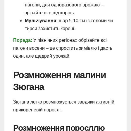
пагони, для одноразового врожаю –
зрізайте все під корінь.
Мульчування:
шар 5-10 см із соломи чи
тирси захистить корені.
Порада:
У північних регіонах обрізайте всі
пагони восени – це спростить зимівлю і дасть
один, але щедрий урожай.
Розмноження малини
Зюгана
Зюгана легко розмножується завдяки активній
прикореневій порослі.
Розмноження поросллю