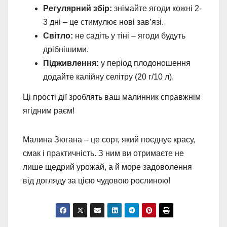
Регулярний збір:
знімайте ягоди кожні 2-
3 дні – це стимулює нові зав’язі.
Світло:
не садіть у тіні – ягоди будуть
дрібнішими.
Підживлення:
у період плодоношення
додайте калійну селітру (20 г/10 л).
Ці прості дії зроблять ваш малинник справжнім
ягідним раєм!
Малина Зюгана – це сорт, який поєднує красу,
смак і практичність. З ним ви отримаєте не
лише щедрий урожай, а й море задоволення
від догляду за цією чудовою рослиною!