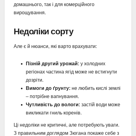
домашнього, так і для комерційного
вирощування.
Недоліки сорту
Але є й нюанси, які варто врахувати:
Пізній другий урожай:
у холодних
регіонах частина ягід може не встигнути
дозріти.
Вимоги до ґрунту:
не любить кислі землі
– потрібне вапнування.
Чутливість до вологи:
застій води може
викликати гниль коренів.
Ці недоліки не критичні, але потребують уваги.
З правильним доглядом Зюгана покаже себе з