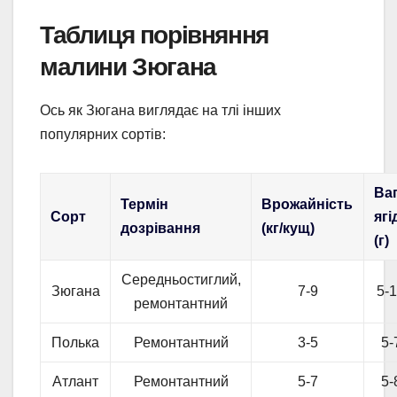
Таблиця порівняння
малини Зюгана
Ось як Зюгана виглядає на тлі інших
популярних сортів:
Ва
Термін
Врожайність
Сорт
ягі
дозрівання
(кг/кущ)
(г)
Середньостиглий,
Зюгана
7-9
5-
ремонтантний
Полька
Ремонтантний
3-5
5-
Атлант
Ремонтантний
5-7
5-