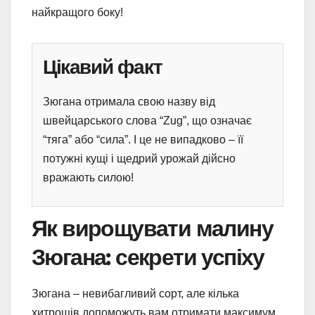
найкращого боку!
Цікавий факт
Зюгана отримала свою назву від
швейцарського слова “Zug”, що означає
“тяга” або “сила”. І це не випадково – її
потужні кущі і щедрий урожай дійсно
вражають силою!
Як вирощувати малину
Зюгана: секрети успіху
Зюгана – невибагливий сорт, але кілька
хитрощів допоможуть вам отримати максимум