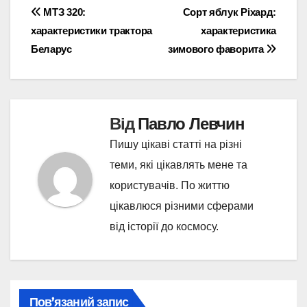
Навігація
МТЗ 320:
Сорт яблук Ріхард:
характеристики трактора
характеристика
записів
Беларус
зимового фаворита
Від
Павло Левчин
Пишу цікаві статті на різні
теми, які цікавлять мене та
користувачів. По життю
цікавлюся різними сферами
від історії до космосу.
Пов’язаний запис