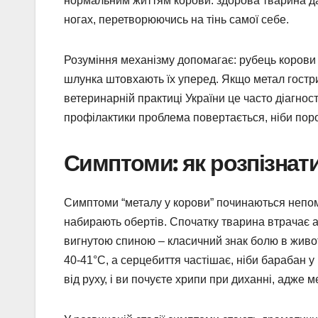
нормальним життям корови: здорова тварина дає
ногах, перетворюючись на тінь самої себе.
Розуміння механізму допомагає: рубець корови 
шлунка штовхають їх уперед. Якщо метал гострий
ветеринарній практиці України це часто діагност
профілактики проблема повертається, ніби пор
Симптоми: як розпізнати
Симптоми “металу у корови” починаються непомі
набирають обертів. Спочатку тварина втрачає апет
вигнутою спиною – класичний знак болю в живот
40-41°C, а серцебиття частішає, ніби барабан 
від руху, і ви почуєте хрипи при диханні, адже