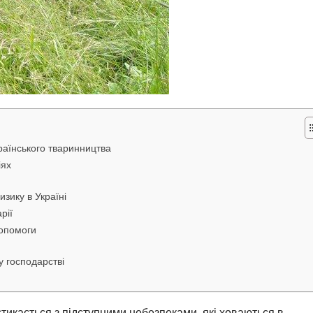
країнського тваринництва
іях
зику в Україні
рії
допомоги
у господарстві
стикається з підступними небезпеками, які ховаються в