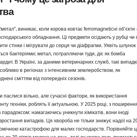
тва
етал”, виникає, коли корова ковтає ferromagneticні об’єкти 
осподарського обладнання. Ці предмети осідають у рубці чи с
ти стінки і мігрувати до серця чи діафрагми. Уявіть шлунок
ься бактеріями; метал, потрапляючи туди, діє як бомба
ардит. В Україні, за даними ветеринарних служб, такі випадк
собливо в регіонах з інтенсивним землеробством, як
нені сміттям від попередніх сезонів.
ви паслися вільно, але сучасні фактори, як використання
нту техніки, роблять її актуальною. У 2025 році, з поширенн
парадоксом: намагаючись уникнути хімікатів, вони іноді
ростання випадків. Ця хвороба не тільки знижує надої на 2
ономічною катастрофою для малих господарств. Порівняйте ц