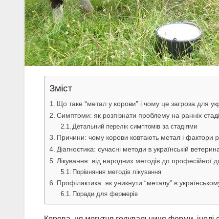
Зміст
Що таке “метал у корови” і чому це загроза для у
Симптоми: як розпізнати проблему на ранніх стад
Детальний перелік симптомів за стадіями
Причини: чому корови ковтають метал і фактори ри
Діагностика: сучасні методи в українській ветерина
Лікування: від народних методів до професійної 
Порівняння методів лікування
Профілактика: як уникнути “металу” в українськом
Поради для фермерів
Корова, ця могутня годувальниця ферми, іноді 