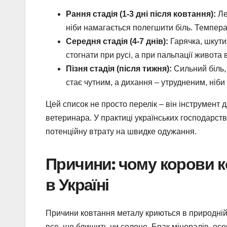
Рання стадія (1-3 дні після ковтання):
Ле
ніби намагається полегшити біль. Темпер
Середня стадія (4-7 днів):
Гарячка, шкути
стогнати при русі, а при пальпації живота 
Пізня стадія (після тижня):
Сильний біль,
стає чутним, а дихання – утрудненим, ніби
Цей список не просто перелік – він інструмент 
ветеринара. У практиці українських господарс
потенційну втрату на швидке одужання.
Причини: чому корови к
в Україні
Причини ковтання металу криються в природній п
все, що блищить чи солоне. Брак мінералів, осо