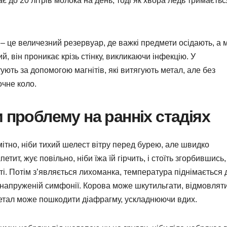
 до 20 літрів молока на день, тоді як хвора ледь тримаєтьс
– це величезний резервуар, де важкі предмети осідають, а 
, він проникає крізь стінку, викликаючи інфекцію. У
ують за допомогою магнітів, які витягують метал, але без
очне коло.
 проблему на ранніх стадіях
тно, ніби тихий шелест вітру перед бурею, але швидко
ит, жує повільно, ніби їжа їй гірчить, і стоїть згорбившись,
і. Потім з’являється лихоманка, температура піднімається 
у напруженій симфонії. Корова може шкутильгати, відмовлят
 метал може пошкодити діафрагму, ускладнюючи вдих.