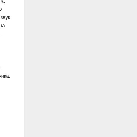
ід
о
 звук
 на
а
о
унка,