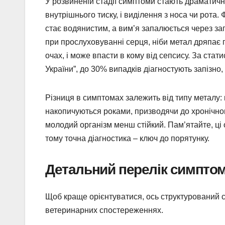
У розвиненій стадії симптоми стають драматични
внутрішнього тиску, і виділення з носа чи рота
стає водянистим, а вим’я запалюється через заг
при прослуховуванні серця, ніби метал дряпає п
очах, і може впасти в кому від сепсису. За ста
України”, до 30% випадків діагностують запізно
Різниця в симптомах залежить від типу металу: г
накопичуються роками, призводячи до хронічног
молодий організм менш стійкий. Пам’ятайте, ці 
тому точна діагностика – ключ до порятунку.
Детальний перелік симптом
Щоб краще орієнтуватися, ось структурований с
ветеринарних спостереженнях.