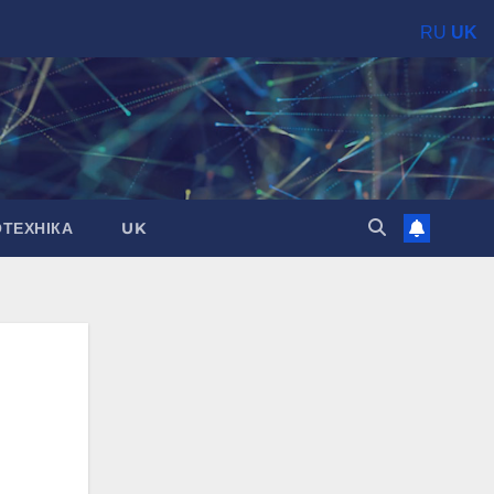
RU
UK
ОТЕХНІКА
UK
я