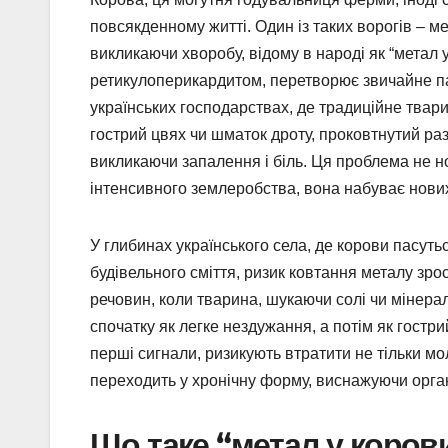
повсякденному житті. Один із таких ворогів – 
викликаючи хворобу, відому в народі як “метал 
ретикулоперикардитом, перетворює звичайне па
українських господарствах, де традиційне твари
гострий цвях чи шматок дроту, проковтнутий раз
викликаючи запалення і біль. Ця проблема не но
інтенсивного землеробства, вона набуває нових
У глибинах українського села, де корови пасуть
будівельного сміття, ризик ковтання металу зро
речовин, коли тварина, шукаючи солі чи мінера
спочатку як легке нездужання, а потім як гостри
перші сигнали, ризикують втратити не тільки мо
переходить у хронічну форму, виснажуючи орга
Що таке “метал у корови