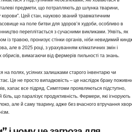
металеві предмети, що потрапляють до шлунка тварини,
у корови”. Цей стан, науково званий травматичним
совище на поле битви для здоров’я худоби, особливо в
нництво переплітається з сучасними викликами. Уявіть, як
ом із травою, пронизує стінки органів, ніби невидимий кинд
ва, але в 2025 році, з урахуванням кліматичних змін і
 обрисів, вимагаючи від фермерів пильності та знань.
ся на полях, усіяних залишками старого інвентарю чи
стає. Це не просто випадковість – це наслідок браку поживн
лів, хапає все підряд. Симптоми проявляються підступно,
й біль, що паралізує продуктивність. Фермери, які ігнорують
локо, але й саму тварину, адже без вчасного втручання хво
нізм.
” і чому це загроза для