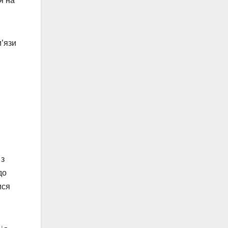
я на
м’язи
 з
до
ися