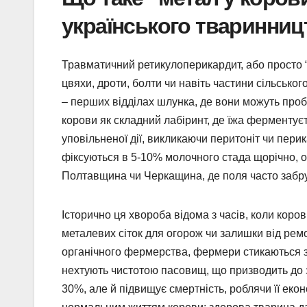
українського тваринниц
Травматичний ретикулоперикардит, або просто “м
цвяхи, дроти, болти чи навіть частини сільськог
– перших відділах шлунка, де вони можуть проби
корови як складний лабіринт, де їжа ферментуєт
уповільненої дії, викликаючи перитоніт чи перик
фіксуються в 5-10% молочного стада щорічно, о
Полтавщина чи Черкащина, де поля часто забруд
Історично ця хвороба відома з часів, коли коро
металевих сіток для огорож чи залишки від ремо
органічного фермерства, фермери стикаються з 
нехтують чистотою пасовищ, що призводить до з
30%, але й підвищує смертність, роблячи її ек