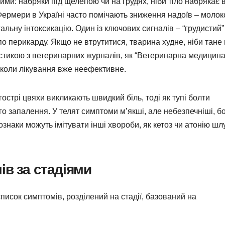
ми: набряки під щелепою чи на грудях, ніби тіло набрякає в
. Фермери в Україні часто помічають зниження надоїв – молок
альну інтоксикацію. Один із ключових сигналів – “грудистий”
о перикарду. Якщо не втрутитися, тварина худне, ніби тане
тистикою з ветеринарних журналів, як “Ветеринарна медицин
, коли лікування вже неефективне.
острі цвяхи викликають швидкий біль, тоді як тупі болти
о запалення. У телят симптоми м’якші, але небезпечніші, б
ознаки можуть імітувати інші хвороби, як кетоз чи атонію шл
ів за стадіями
писок симптомів, розділений на стадії, базований на