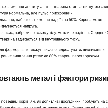
гке зниження апетиту, апатія, тварина стоїть з вигнутою спи
атура нормальна, але пульс прискорений.
льгання, набряки, зниження надоїв на 50%. Корова може
відчувається напруга.
 сепсис, набряки по всьому тілу, можливе падіння. Серцеви
 тварина задихається від внутрішнього тиску.
для фермерів, які можуть вчасно відреагувати, викликавши
тв раннє виявлення рятує до 80% тварин, перетворюючи
овтають метал і фактори ризи
оведінці корів, які, як допитливі дослідники, пробують на 
бливо фосфору чи солі, штовхає їх до поїдання землі, гілок 