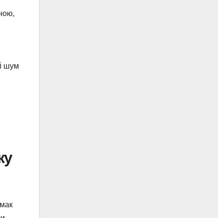
ною,
й шум
ку
смак
чи