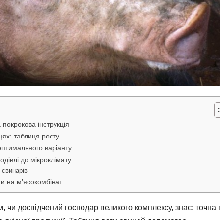
а покрокова інструкція
цях: таблиця росту
 оптимального варіанту
одівлі до мікроклімату
 свинарів
ти на м’ясокомбінат
, чи досвідчений господар великого комплексу, знає: точна 