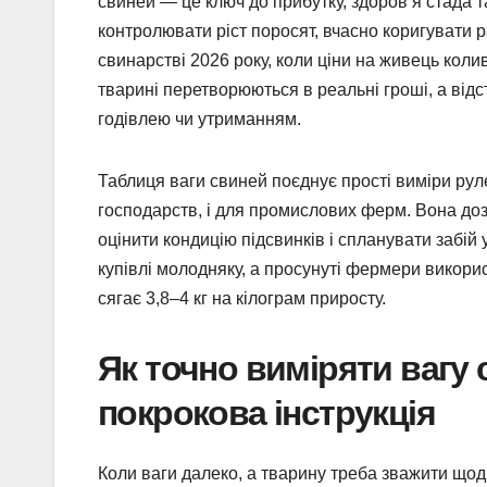
свиней — це ключ до прибутку, здоров’я стада т
контролювати ріст поросят, вчасно коригувати р
свинарстві 2026 року, коли ціни на живець колива
тварині перетворюються в реальні гроші, а від
годівлею чи утриманням.
Таблиця ваги свиней поєднує прості виміри рул
господарств, і для промислових ферм. Вона доз
оцінити кондицію підсвинків і спланувати забій 
купівлі молодняку, а просунуті фермери використ
сягає 3,8–4 кг на кілограм приросту.
Як точно виміряти вагу 
покрокова інструкція
Коли ваги далеко, а тварину треба зважити щод