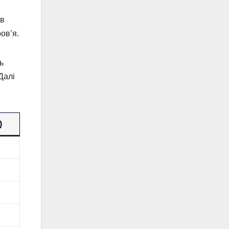
 в
ов’я.
ь
Далі
)