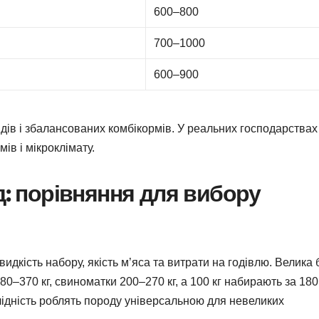
600–800
700–1000
600–900
идів і збалансованих комбікормів. У реальних господарствах
ів і мікроклімату.
д: порівняння для вибору
идкість набору, якість м’яса та витрати на годівлю. Велика 
0–370 кг, свиноматки 200–270 кг, а 100 кг набирають за 180
плідність роблять породу універсальною для невеликих