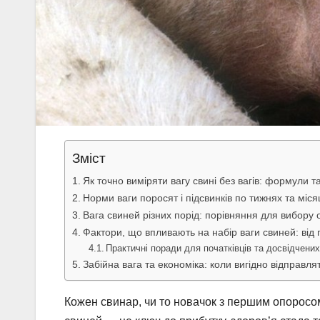
Зміст
Як точно виміряти вагу свині без вагів: формули т
Норми ваги поросят і підсвинків по тижнях та міся
Вага свиней різних порід: порівняння для вибору
Фактори, що впливають на набір ваги свиней: від г
Практичні поради для початківців та досвідчених
Забійна вага та економіка: коли вигідно відправля
Кожен свинар, чи то новачок з першим опоросом