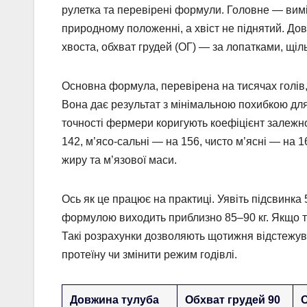
рулетка та перевірені формули. Головне — вимі
природному положенні, а хвіст не піднятий. До
хвоста, обхват грудей (ОГ) — за лопатками, щіл
Основна формула, перевірена на тисячах голів, в
Вона дає результат з мінімальною похибкою для 
точності фермери коригують коефіцієнт залежно
142, м’ясо-сальні — на 156, чисто м’ясні — на 
жиру та м’язової маси.
Ось як це працює на практиці. Уявіть підсвинка
формулою виходить приблизно 85–90 кг. Якщо тв
Такі розрахунки дозволяють щотижня відстежув
протеїну чи змінити режим годівлі.
Довжина тулуба
Обхват грудей 90