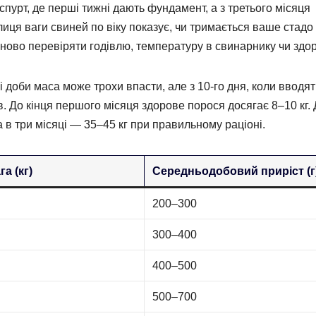
спурт, де перші тижні дають фундамент, а з третього місяця
иця ваги свиней по віку показує, чи тримається ваше стадо
ново перевіряти годівлю, температуру в свинарнику чи здор
і доби маса може трохи впасти, але з 10-го дня, коли вводят
. До кінця першого місяця здорове порося досягає 8–10 кг. 
а в три місяці — 35–45 кг при правильному раціоні.
а (кг)
Середньодобовий приріст (г
200–300
300–400
400–500
500–700