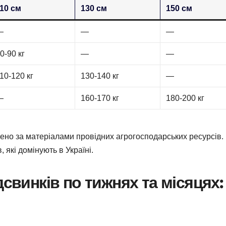
10 см
130 см
150 см
—
—
—
0-90 кг
—
—
10-120 кг
130-140 кг
—
—
160-170 кг
180-200 кг
ено за матеріалами провідних агрогосподарських ресурсів.
, які домінують в Україні.
дсвинків по тижнях та місяцях: