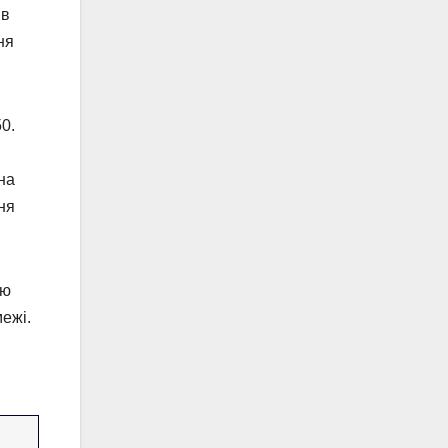
 в
ня
0.
на
ня
ою
ежі.