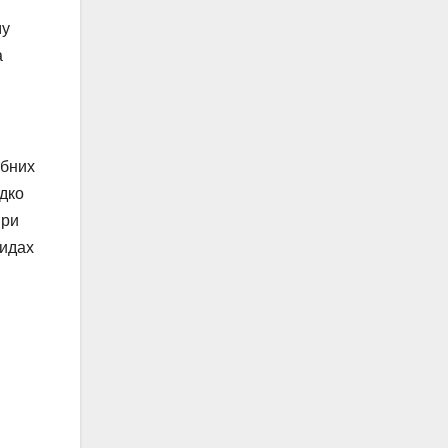
му
а
ібних
идко
при
ридах