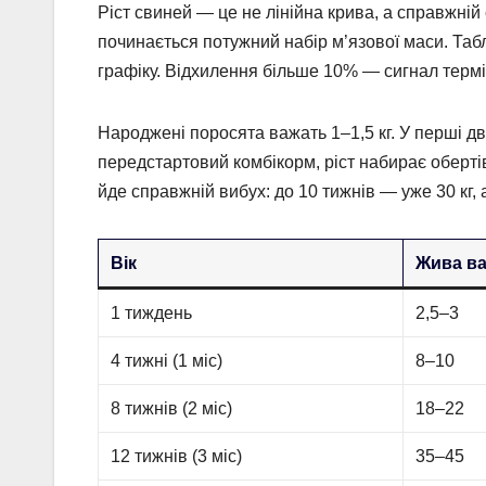
Ріст свиней — це не лінійна крива, а справжній 
починається потужний набір м’язової маси. Табл
графіку. Відхилення більше 10% — сигнал термі
Народжені поросята важать 1–1,5 кг. У перші дв
передстартовий комбікорм, ріст набирає обертів
йде справжній вибух: до 10 тижнів — уже 30 кг, 
Вік
Жива ваг
1 тиждень
2,5–3
4 тижні (1 міс)
8–10
8 тижнів (2 міс)
18–22
12 тижнів (3 міс)
35–45