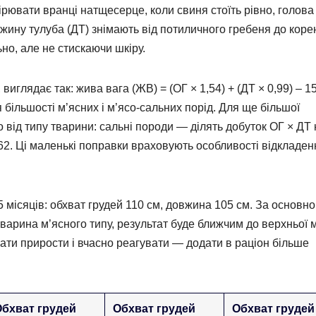
рювати вранці натщесерце, коли свиня стоїть рівно, голова
вжину тулуба (ДТ) знімають від потиличного гребеня до коре
ьно, але не стискаючи шкіру.
иглядає так: жива вага (ЖВ) = (ОГ × 1,54) + (ДТ × 0,99) – 15
більшості м’ясних і м’ясо-сальних порід. Для ще більшої
 від типу тварини: сальні породи — ділять добуток ОГ × ДТ 
162. Ці маленькі поправки враховують особливості відкладен
 5 місяців: обхват грудей 110 см, довжина 105 см. За основн
арина м’ясного типу, результат буде ближчим до верхньої м
ати прирости і вчасно реагувати — додати в раціон більше
Обхват грудей
Обхват грудей
Обхват грудей