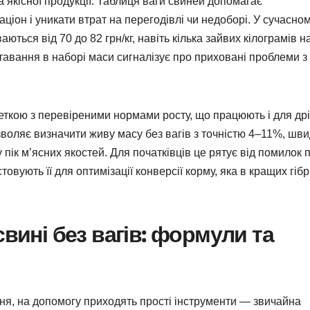
а якісної продукції. Таблиця ваги свиней допомагає
аціон і уникати втрат на перегодівлі чи недоборі. У сучасно
ються від 70 до 82 грн/кг, навіть кілька зайвих кілограмів н
ставання в наборі маси сигналізує про приховані проблеми з
еткою з перевіреними нормами росту, що працюють і для др
воляє визначити живу масу без вагів з точністю 4–11%, шв
у пік м’ясних якостей. Для початківців це рятує від помилок 
овують її для оптимізації конверсії корму, яка в кращих гіб
свині без вагів: формули та
ня, на допомогу приходять прості інструменти — звичайна