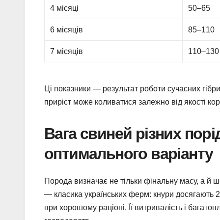
4 місяці
50–65
6 місяців
85–110
7 місяців
110–130
Ці показники — результат роботи сучасних гібр
приріст може коливатися залежно від якості корм
Вага свиней різних порі
оптимального варіанту
Порода визначає не тільки фінальну масу, а й шв
— класика українських ферм: кнури досягають 28
при хорошому раціоні. Її витривалість і багато