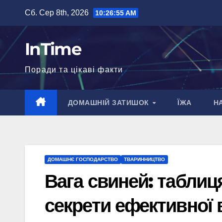
Перейти
Сб. Сер 8th, 2026
10:26:56 AM
до
вмісту
InTime
Поради та цікаві факти
ДОМАШНІЙ ЗАТИШОК
ЇЖА
Н
ДОМАШНЄ ГОСПОДАРСТВО
ТВАРИННИЦТВО
Вага свиней: таблиц
секрети ефективної в