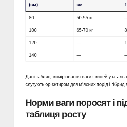
(см)
см
1
80
50-55 кг
100
65-70 кг
8
120
—
1
140
—
Дані таблиці вимірювання ваги свиней узагальн
слугують орієнтиром для м’ясних порід і гібридів
Норми ваги поросят і пі
таблиця росту