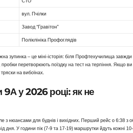
СТО
вул. Пчілки
Завод “Гравітон”
Поліклініка Профоглядів
ожна зупинка – це міні-історія: біля Профтехучилища завжди
а пробки перетворюють поїздку на тест на терпіння. Якщо ви
 тряски на вибоїнах.
9А у 2026 році: як не
але з нюансами для буднів і вихідних. Перший рейс о 6:38 з 
від дня. У години пік (7-9 та 17-19) маршрутки йдуть кожні 10