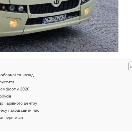
Соборної та назад
пустити
є комфорт у 2026
обусів
до чарівного центру
есу і заощадити час
ки чернівчан