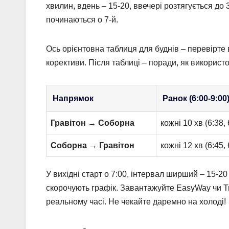
хвилин, вдень – 15-20, ввечері розтягується до 3
починаються о 7-й.
Ось орієнтовна таблиця для буднів – перевірте в
корективи. Після таблиці – поради, як використ
Напрямок
Ранок (6:00-9:00
Гравітон → Соборна
кожні 10 хв (6:38,
Соборна → Гравітон
кожні 12 хв (6:45,
У вихідні старт о 7:00, інтервал ширший – 15-20 
скорочують графік. Завантажуйте EasyWay чи T
реальному часі. Не чекайте даремно на холоді!