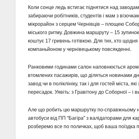
Коли сонце ледь встигає піднятися над завода
забираючи робітників, студентів і мам з візоч
мікрорайон з серцем Чернівців – площею Собор
міського ритму. Довжина маршруту – 15 зупинок, 
коштує 17 гривень готівкою. Для тих, хто щодня
компаньйоном у чернівецькому повсякденні.
Ранковими годинами салон наповнюється аромат
втомлених пасажирів, що діляться новинами дня
завод чи в поліклініку, так і для гостей міста, я
пересадок. Уявіть: з Гравітону до Соборної – і
Але що робить цю маршрутку по-справжньому не
автобуси від ПП “Багіра” з валідаторами для ка
розберемо все по поличках, щоб ваша поїздка 