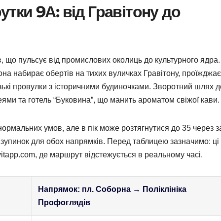
ки 9А: від Гравітону до
, що пульсує від промислових околиць до культурного ядра.
на набирає обертів на тихих вуличках Гравітону, проїжджає
узькі провулки з історичними будиночками. Зворотний шлях 
ями та готель “Буковина”, що манить ароматом свіжої кави.
 нормальних умов, але в пік може розтягнутися до 35 через 
 зупинок для обох напрямків. Перед таблицею зазначимо: ці 
itapp.com, де маршрут відстежується в реальному часі.
Напрямок: пл. Соборна → Поліклініка
Профоглядів