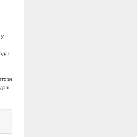
 У
додає
затори
дані