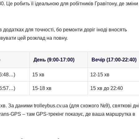
0. Це робить її ідеальною для робітників Гравітону, де зміни
 додатках для точності, бо ремонти доріг іноді вносять
овувати цей розклад на повну.
)
День (9:00-17:00)
Вечір (17:00-22:40)
 6:48…)
15 хв
12-15 хв
 6:57…)
15-18 хв
15 хв до 22:40
хв. За даними trolleybus.cv.ua (для схожого №9), святкові дн
rans-GPS – там GPS-трекінг показує, де ваша маршрутка в