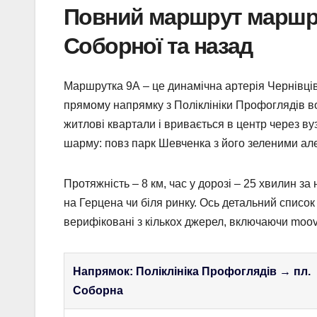
Повний маршрут маршрут
Соборної та назад
Маршрутка 9А – це динамічна артерія Чернівців
прямому напрямку з Поліклініки Профоглядів во
житлові квартали і вривається в центр через в
шарму: повз парк Шевченка з його зеленими але
Протяжність – 8 км, час у дорозі – 25 хвилин за
на Герцена чи біля ринку. Ось детальний список
верифіковані з кількох джерел, включаючи moov
Напрямок: Поліклініка Профоглядів → пл.
Соборна