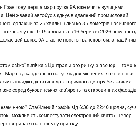
ми Гравітону, перша маршрутка 9А вже мчить вулицями,
ками. Цей жвавий автобус з’єднує віддалений промисловий
ною, долаючи за 25 хвилин близько 8 кілометрів насиченог
інтервал у пік 10-15 хвилин, а з 16 березня 2026 року проїз
 долає цей шлях, 9А стає не просто транспортом, а надійни
ом свіжої випічки з Центрального ринку, а ввечері – гомо
. Маршрутка ідеально пасує як для місцевих, хто поспішає
кі хочуть швидко дістатися до історичного центру без зайвих
 ви вже серед буковинських кав’ярень та старовинних фасадів
замінною? Стабільний графік від 6:38 до 22:40 щодня, суч
рток і можливість компостувати електронний квиток. Тепер
перетворилася на приємну пригоду.