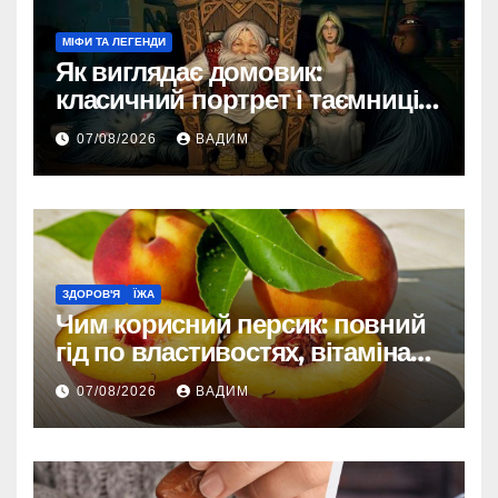
МІФИ ТА ЛЕГЕНДИ
Як виглядає домовик:
класичний портрет і таємниці
зовнішності
07/08/2026
ВАДИМ
ЗДОРОВ'Я
ЇЖА
Чим корисний персик: повний
гід по властивостях, вітамінах і
впливі на організм
07/08/2026
ВАДИМ