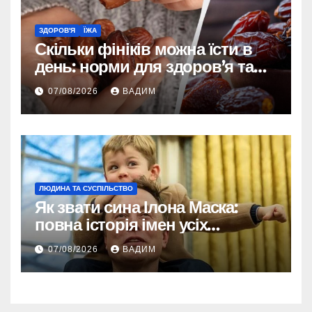
ЗДОРОВ'Я
ЇЖА
Скільки фініків можна їсти в
день: норми для здоров’я та
енергії
07/08/2026
ВАДИМ
ЛЮДИНА ТА СУСПІЛЬСТВО
Як звати сина Ілона Маска:
повна історія імен усіх
хлопчиків мільярдера
07/08/2026
ВАДИМ