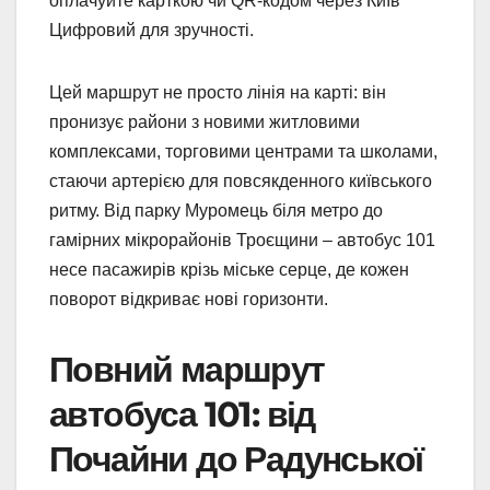
оплачуйте карткою чи QR-кодом через Київ
Цифровий для зручності.
Цей маршрут не просто лінія на карті: він
пронизує райони з новими житловими
комплексами, торговими центрами та школами,
стаючи артерією для повсякденного київського
ритму. Від парку Муромець біля метро до
гамірних мікрорайонів Троєщини – автобус 101
несе пасажирів крізь міське серце, де кожен
поворот відкриває нові горизонти.
Повний маршрут
автобуса 101: від
Почайни до Радунської