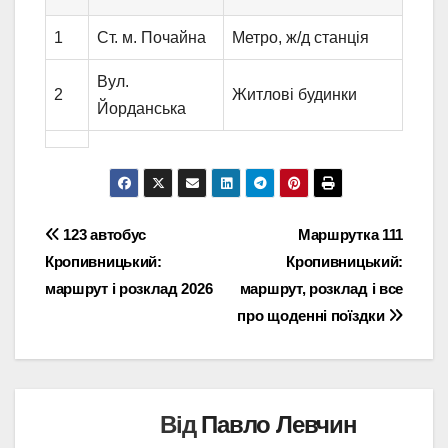
1
Ст. м. Почайна
Метро, ж/д станція
Вул.
2
Житлові будинки
Йорданська
Навігація
123 автобус
Маршрутка 111
Кропивницький:
Кропивницький:
записів
маршрут і розклад 2026
маршрут, розклад і все
про щоденні поїздки
Від
Павло Левчин