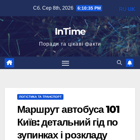
Перейти
Сб. Сер 8th, 2026
6:10:36 PM
RU
UK
до
вмісту
InTime
Поради та цікаві факти
ЛОГІСТИКА ТА ТРАНСПОРТ
Маршрут автобуса 101
Київ: детальний гід по
зупинках і розкладу