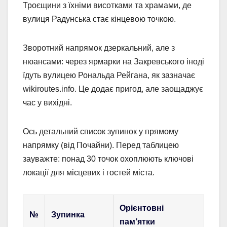
Троєщини з їхніми висотками та храмами, де
вулиця Радунська стає кінцевою точкою.
Зворотний напрямок дзеркальний, але з
нюансами: через ярмарки на Закревського іноді
їдуть вулицею Рональда Рейгана, як зазначає
wikiroutes.info. Це додає пригод, але заощаджує
час у вихідні.
Ось детальний список зупинок у прямому
напрямку (від Почайни). Перед таблицею
зауважте: понад 30 точок охоплюють ключові
локації для місцевих і гостей міста.
Орієнтовні
№
Зупинка
пам’ятки