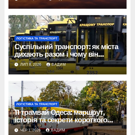
ЛОГІСТИКА ТА ТРАНСПОРТ
Суспільний транспорт: як міста
дихають разом і чому він
змінює наше життя
ЛИП 8, 2026
ВАДИМ
ЛОГІСТИКА ТА ТРАНСПОРТ
11 трамвай Одеса: маршрут,
історія та секрети короткого
шляху крізь Молдаванку
ЧЕР 1, 2026
ВАДИМ