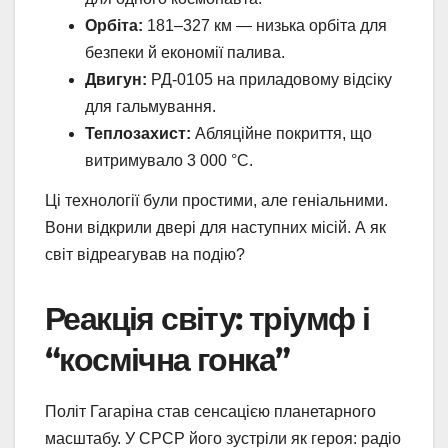
Орбіта:
181–327 км — низька орбіта для
безпеки й економії палива.
Двигун:
РД-0105 на приладовому відсіку
для гальмування.
Теплозахист:
Абляційне покриття, що
витримувало 3 000 °C.
Ці технології були простими, але геніальними.
Вони відкрили двері для наступних місій. А як
світ відреагував на подію?
Реакція світу: тріумф і
“космічна гонка”
Політ Гагаріна став сенсацією планетарного
масштабу. У СРСР його зустріли як героя: радіо