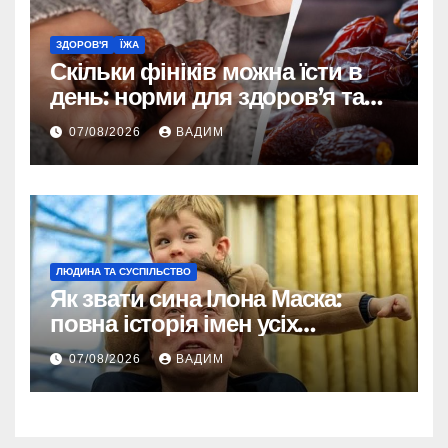
ЗДОРОВ'Я
ЇЖА
Скільки фініків можна їсти в
день: норми для здоров’я та
енергії
07/08/2026
ВАДИМ
ЛЮДИНА ТА СУСПІЛЬСТВО
Як звати сина Ілона Маска:
повна історія імен усіх
хлопчиків мільярдера
07/08/2026
ВАДИМ