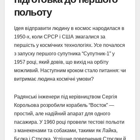
польоту
Ідея відправити людину в космос народилася в
1950-х, коли СРСР і США змагалися за
першість у космічних технологіях. Усе почалося
з запуску першого супутника “Супутник-1” у
1957 році, який довів, що вихід на орбіту
можливий. Наступним кроком стало питання: чи
витримає людина космічні умови?
Радянські інженери під керівництвом Сергія
Корольова розробили корабель “Восток” —
простий, але надійний апарат для одного
пасажира. У 1960 році провели тестові польоти
з манекенами та собаками, такими як Лайка,
Бєлка і Стрєлка. Успішне повернення Стрєлки й