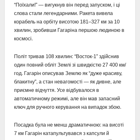
“Поїхали!” — вигукнув він перед запуском, і ці
слова стали легендарними. Ракета вивела
корабель на орбіту висотою 181–327 км за 10
хвилин, зробивши Гагаріна першою людиною в
космосі.
Політ тривав 108 хвилин: “Восток-1” здійснив
один повний обліт Землі зі швидкістю 27 400 км/
год. Гагарін описував Землю як “дуже красиву,
блакитну”, а стан невагомості — як дивне, але
приємне відчуття. Усе відбувалося в
автоматичному режимі, але він мав запасний
ключ для ручного керування на випадок збою.
Посадка була не менш драматичною: на висоті
7 км Гагарін катапультувався з капсули й