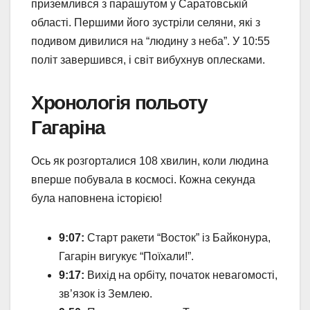
приземлився з парашутом у Саратовській
області. Першими його зустріли селяни, які з
подивом дивилися на “людину з неба”. У 10:55
політ завершився, і світ вибухнув оплесками.
Хронологія польоту
Гагаріна
Ось як розгорталися 108 хвилин, коли людина
вперше побувала в космосі. Кожна секунда
була наповнена історією!
9:07:
Старт ракети “Восток” із Байконура,
Гагарін вигукує “Поїхали!”.
9:17:
Вихід на орбіту, початок невагомості,
зв’язок із Землею.