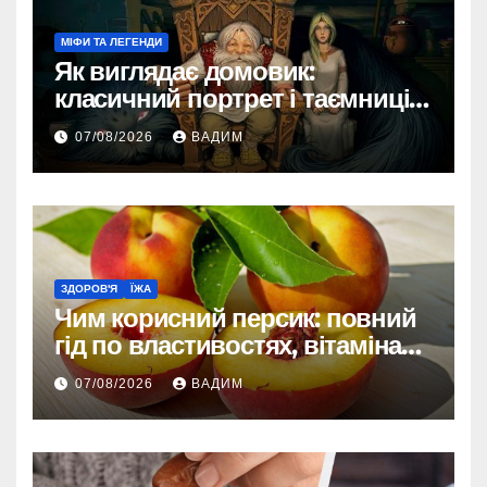
МІФИ ТА ЛЕГЕНДИ
Як виглядає домовик:
класичний портрет і таємниці
зовнішності
07/08/2026
ВАДИМ
ЗДОРОВ'Я
ЇЖА
Чим корисний персик: повний
гід по властивостях, вітамінах і
впливі на організм
07/08/2026
ВАДИМ