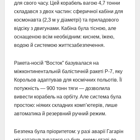
для свого часу. Цей корабель вагою 4,7 тонни
складався з двох частин: сферичної кабіни для
космонавта (2,3 м у діаметрі) та приладового
відсіку з двигунами. Кабіна була тісною, але
оснащеною всім необхідним: киснем, їжею,
водою й системою життєзабезпечення.
Ракета-носій “Восток” базувалася на
міжконтинентальній балістичній ракеті Р-7, яку
Корольов адаптував для космічних польотів. Її
потужність — 900 тонн тяги — дозволила
вивести корабель на орбіту. Але система була
простою: ніяких складних комп’ютерів, лише
автоматика й резервний ручний режим.
Безпека була пріоритетом: у разі аварії Гагарін
міг катапультуватися на будь-якому етапі до