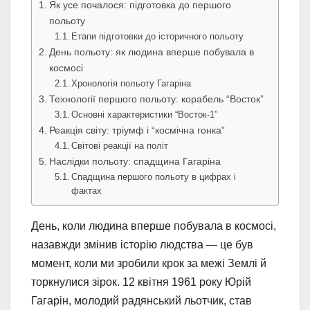
Як усе почалося: підготовка до першого
польоту
Етапи підготовки до історичного польоту
День польоту: як людина вперше побувала в
космосі
Хронологія польоту Гагаріна
Технології першого польоту: корабель “Восток”
Основні характеристики “Восток-1”
Реакція світу: тріумф і “космічна гонка”
Світові реакції на політ
Наслідки польоту: спадщина Гагаріна
Спадщина першого польоту в цифрах і
фактах
День, коли людина вперше побувала в космосі,
назавжди змінив історію людства — це був
момент, коли ми зробили крок за межі Землі й
торкнулися зірок. 12 квітня 1961 року Юрій
Гагарін, молодий радянський льотчик, став