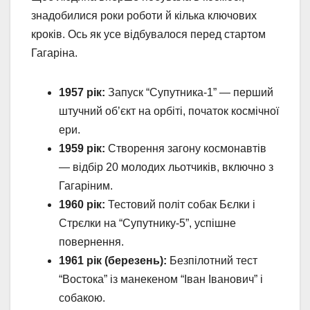
знадобилися роки роботи й кілька ключових
кроків. Ось як усе відбувалося перед стартом
Гагаріна.
1957 рік:
Запуск “Супутника-1” — перший
штучний об’єкт на орбіті, початок космічної
ери.
1959 рік:
Створення загону космонавтів
— відбір 20 молодих льотчиків, включно з
Гагаріним.
1960 рік:
Тестовий політ собак Бєлки і
Стрєлки на “Супутнику-5”, успішне
повернення.
1961 рік (березень):
Безпілотний тест
“Востока” із манекеном “Іван Іванович” і
собакою.