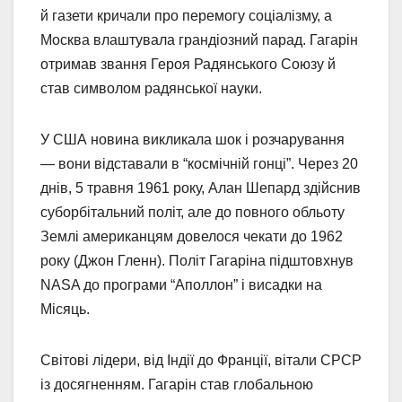
й газети кричали про перемогу соціалізму, а
Москва влаштувала грандіозний парад. Гагарін
отримав звання Героя Радянського Союзу й
став символом радянської науки.
У США новина викликала шок і розчарування
— вони відставали в “космічній гонці”. Через 20
днів, 5 травня 1961 року, Алан Шепард здійснив
суборбітальний політ, але до повного обльоту
Землі американцям довелося чекати до 1962
року (Джон Гленн). Політ Гагаріна підштовхнув
NASA до програми “Аполлон” і висадки на
Місяць.
Світові лідери, від Індії до Франції, вітали СРСР
із досягненням. Гагарін став глобальною