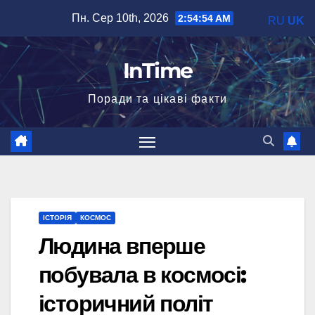
Перейти
Пн. Сер 10th, 2026
2:54:55 AM
RU
UK
до
вмісту
InTime
Поради та цікаві факти
ІСТОРІЯ
КОСМОС
Людина вперше
побувала в космосі:
історичний політ