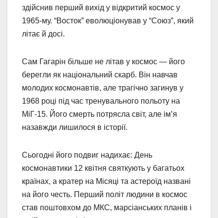
здійснив перший вихід у відкритий космос у
1965-му. “Восток” еволюціонував у “Союз”, який
літає й досі.
Сам Гагарін більше не літав у космос — його
берегли як національний скарб. Він навчав
молодих космонавтів, але трагічно загинув у
1968 році під час тренувального польоту на
МіГ-15. Його смерть потрясла світ, але ім’я
назавжди лишилося в історії.
Сьогодні його подвиг надихає: День
космонавтики 12 квітня святкують у багатьох
країнах, а кратер на Місяці та астероїд названі
на його честь. Перший політ людини в космос
став поштовхом до МКС, марсіанських планів і