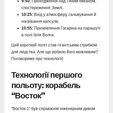
9:50:
Проходження над Тихим океаном,
спостереження Землі.
10:25:
Вхід у атмосферу, гальмування й
нагрівання капсули.
10:55:
Приземлення Гагаріна на парашуті
в полі біля Волги.
Цей короткий політ став гігантським стрибком
для людства. Але що робило його можливим?
Поговоримо про технології!
Технології першого
польоту: корабель
“Восток”
“Восток-1” був справжнім інженерним дивом