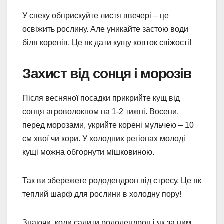
У спеку обприскуйте листя ввечері – це
освіжить рослину. Але уникайте застою води
біля коренів. Це як дати кущу ковток свіжості!
Захист від сонця і морозів
Після весняної посадки прикрийте кущ від
сонця агроволокном на 1-2 тижні. Восени,
перед морозами, укрийте корені мульчею – 10
см хвої чи кори. У холодних регіонах молоді
кущі можна обгорнути мішковиною.
Так ви збережете рододендрон від стресу. Це як
теплий шарф для рослини в холодну пору!
Знаючи, коли садити рододендрон і як за ним