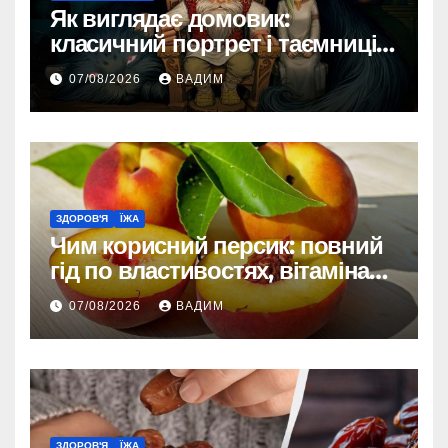
Як виглядає домовик:
класичний портрет і таємниці
зовнішності
07/08/2026
ВАДИМ
ЗДОРОВ'Я
ЇЖА
Чим корисний персик: повний
гід по властивостях, вітамінах і
впливі на організм
07/08/2026
ВАДИМ
ЗДОРОВ'Я
ЇЖА