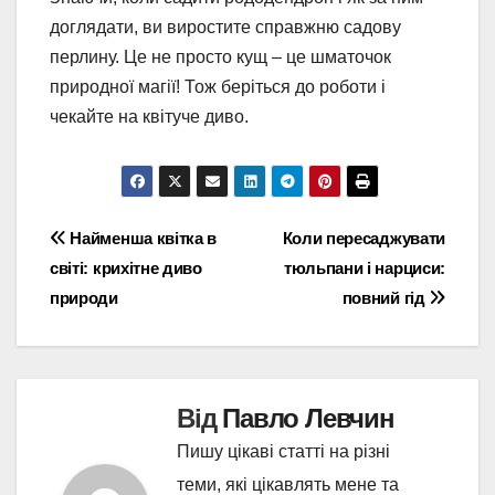
доглядати, ви виростите справжню садову
перлину. Це не просто кущ – це шматочок
природної магії! Тож беріться до роботи і
чекайте на квітуче диво.
Навігація
Найменша квітка в
Коли пересаджувати
світі: крихітне диво
тюльпани і нарциси:
записів
природи
повний гід
Від
Павло Левчин
Пишу цікаві статті на різні
теми, які цікавлять мене та