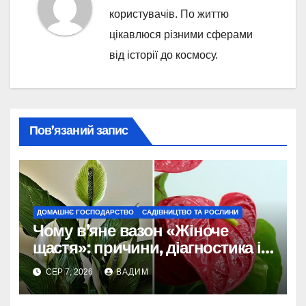
користувачів. По життю
цікавлюся різними сферами
від історії до космосу.
Пов’язаний запис
ДОМАШНЄ ГОСПОДАРСТВО
САДІВНИЦТВО ТА РОСЛИНИ
Чому в’яне вазон «Жіноче
щастя»: причини, діагностика і
порятунок рослини
СЕР 7, 2026
ВАДИМ