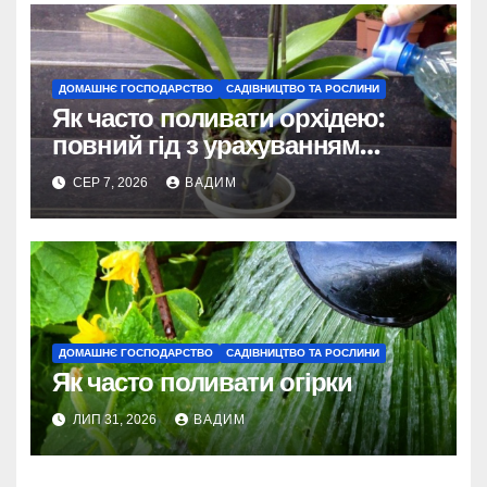
ДОМАШНЄ ГОСПОДАРСТВО
САДІВНИЦТВО ТА РОСЛИНИ
Як часто поливати орхідею:
повний гід з урахуванням
сезону та виду
СЕР 7, 2026
ВАДИМ
ДОМАШНЄ ГОСПОДАРСТВО
САДІВНИЦТВО ТА РОСЛИНИ
Як часто поливати огірки
ЛИП 31, 2026
ВАДИМ