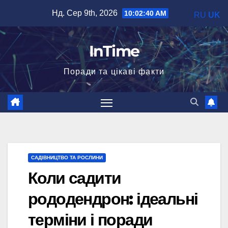
Перейти
Нд. Сер 9th, 2026
10:02:42 AM
RU
UK
до
вмісту
InTime
Поради та цікаві факти
САДІВНИЦТВО ТА РОСЛИНИ
Коли садити
рододендрон: ідеальні
терміни і поради