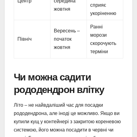
Центр
середина
сприяє
жовтня
укоріненню
Ранні
Вересень –
морози
Північ
початок
скорочують
жовтня
терміни
Чи можна садити
рододендрон влітку
Літо – не найвдаліший час для посадки
рододендрона, але іноді це можливо. Якщо ви
купили кущ у контейнері з закритою кореневою
системою, його можна посадити в червні чи