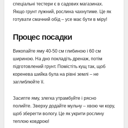
спеціальні тестери є в садових магазинах.
Якщо грунт лужний, рослина чахнутиме. Це як
готувати смачний обід – усе має бути в міру!
Процес посадки
Викопайте яму 40-50 см глибиною і 60 см
шириною. На дно покладіть дренаж, потім
підготовлений грунт. Помістіть кущ так, щоб
коренева шийка була на рівні землі – не
заглиблюйте її.
Засипте яму, злегка утрамбуйте і рясно
полийте. Зверху додайте мульчу – хвою чи кору,
щоб зберегти вологу. Це як укрити рослину
теплою ковдрою!