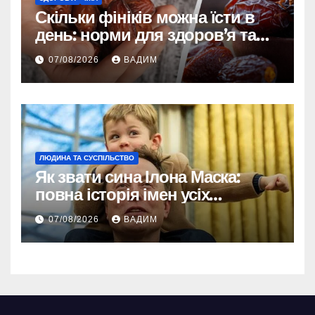
Скільки фініків можна їсти в
день: норми для здоров’я та
енергії
07/08/2026
ВАДИМ
ЛЮДИНА ТА СУСПІЛЬСТВО
Як звати сина Ілона Маска:
повна історія імен усіх
хлопчиків мільярдера
07/08/2026
ВАДИМ