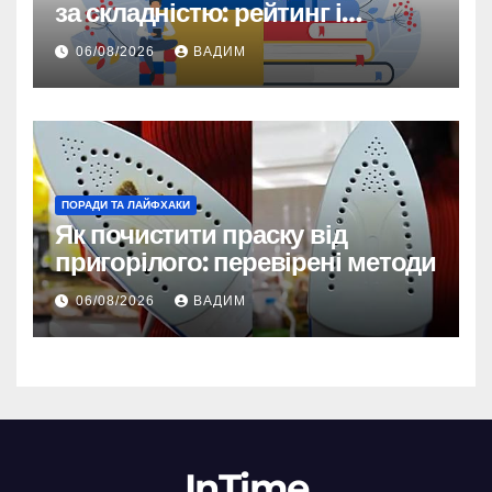
за складністю: рейтинг і
реальність
06/08/2026
ВАДИМ
ПОРАДИ ТА ЛАЙФХАКИ
Як почистити праску від
пригорілого: перевірені методи
06/08/2026
ВАДИМ
InTime