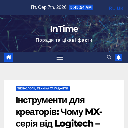
Перейти
Пт. Сер 7th, 2026
5:45:55 AM
RU
UK
до
вмісту
InTime
Поради та цікаві факти
ТЕХНОЛОГІЇ, ТЕХНІКА ТА ГАДЖЕТИ
Інструменти для
креаторів: Чому MX-
серія від Logitech –