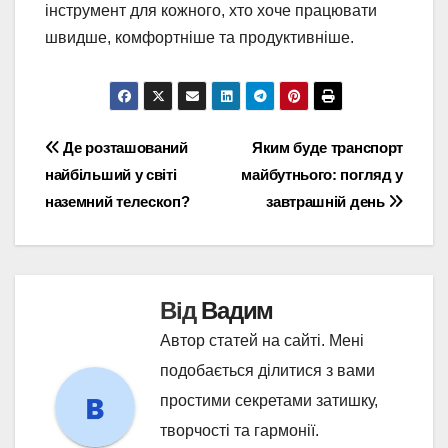
інструмент для кожного, хто хоче працювати
швидше, комфортніше та продуктивніше.
Навігація
Де розташований
Яким буде транспорт
найбільший у світі
майбутнього: погляд у
записів
наземний телескоп?
завтрашній день
Від
Вадим
Автор статей на сайті. Мені
подобається ділитися з вами
простими секретами затишку,
творчості та гармонії.