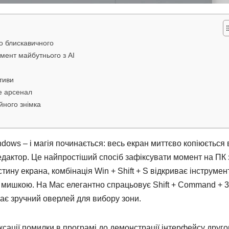
до блискавичного
умент майбутнього з AI
утиви
е арсенал
ійного знімка
ndows – і магія починається: весь екран миттєво копіюється 
редактор. Це найпростіший спосіб зафіксувати момент на ПК 
ину екрана, комбінація Win + Shift + S відкриває інструмен
 мишкою. На Mac елегантно спрацьовує Shift + Command + 3
икає зручний оверлей для вибору зони.
ксації помилки в програмі до демонстрації інтерфейсу другов