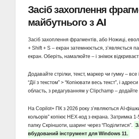
Засіб захоплення фрагм
майбутнього з AI
Засіб захоплення фрагментів, або Ножиці, евол
+ Shift + S – екран затемнюється, з’являється 
екран. Оберіть, намалюйте – і знімок відкриває
Додавайте стрілки, текст, маркер чи гумку – все
“Дії з текстом” > “Копіювати весь текст”, і адрес
область, з редагуванням у Clipchamp – додайте
На Copilot+ ПК з 2026 року з’являються AI-фішк
кольорів” копіює HEX-код з екрана. Затримка 
папку Скріншоти, шаринг через “Поділитися”.
З
вбудований інструмент для Windows 11.