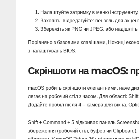
Налаштуйте затримку в меню інструменту.
Захопіть, відредагуйте: пензель для акцент
Збережіть як PNG чи JPEG, або надішліть 
Порівняно з базовими клавішами, Ножиці економ
з налаштувань BIOS.
Скріншоти на macOS: пр
macOS робить скріншоти елегантними, наче диза
лягає на робочий стіл з часом. Для області: Shif
Додайте пробіл після 4 – камера для вікна, Opti
Shift + Command + 5 відкриває панель Screensho
збереження (робочий стіл, буфер чи Clipboard). 