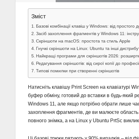
Зміст
Базові комбінації клавіш у Windows: від простого 
Засіб захоплення фрагментів у Windows 11: інстр
Скріншоти на macOS: простота та стиль Apple
Гнучкі скріншоти на Linux: Ubuntu та інші дистриб
Найкращі програми для скріншотів 2026: розширт
Редагування скріншотів: від сирої копії до профес
Типові помилки при створенні скріншотів
Натисніть клавішу Print Screen на клавіатурі Wi
буфер обміну, готовий до вставки в будь-який 
Windows 11, але якщо потрібно обрати лише част
захоплення фрагментів, де ви малюєте область
повного знімка, а на Linux у Ubuntu PrtSc викл
Ці базові трюки рятують у 90% випадків – від фі