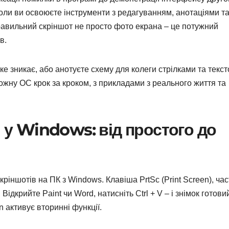
оли ви освоюєте інструменти з редагуванням, анотаціями т
правильний скріншот не просто фото екрана – це потужний
в.
ке зникає, або анотуєте схему для колеги стрілками та текст
жну ОС крок за кроком, з прикладами з реального життя та
ш у Windows: від простого до
ріншотів на ПК з Windows. Клавіша PrtSc (Print Screen), час
Відкрийте Paint чи Word, натисніть Ctrl + V – і знімок готови
n активує вторинні функції.