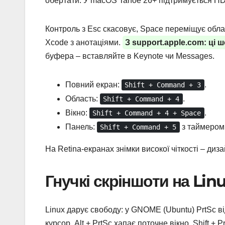
обертати. У macOS Tahoe 26+ підтримується HDR
Контроль з Esc скасовує, Space переміщує облас
Xcode з анотаціями.
З support.apple.com: ці 
буфера – вставляйте в Keynote чи Messages.
Повний екран:
.
Shift + Command + 3
Область:
.
Shift + Command + 4
Вікно:
.
Shift + Command + 4 + Space
Панель:
з таймером
Shift + Command + 5
На Retina-екранах знімки високої чіткості – диза
Гнучкі скріншоти на Lin
Linux дарує свободу: у GNOME (Ubuntu) PrtSc ві
курсор. Alt + PrtSc хапає поточне вікно, Shift +