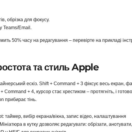
ів, обрізка для фокусу.
у Teams/Email.
ить 50% часу на редагування – перевірте на прикладі інстр
остота та стиль Apple
йнерський ескіз. Shift + Command + 3 фіксує весь екран, ф
t + Command + 4, курсор стає хрестиком – протягніть, і готово
on прибирає тінь.
t: таймер, вибір екрана/вікна, запис відео, налаштування
Мініатюра в кутку дозволяє редагувати: обрізати, анотувати