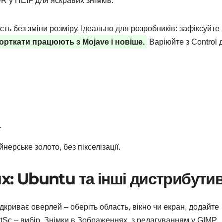
 у HEIF для яскравих знімків.
ть без зміни розміру. Ідеально для розробників: зафіксуйте 
шорткати працюють з Mojave і новіше.
Варіюйте з Control 
.
йнерське золото, без пікселізації.
ux: Ubuntu та інші дистрибути
дкриває оверлей – оберіть область, вікно чи екран, додайте
 PrtSc – вибір. Знімки в Зображеннях, з редагуванням у GIMP.