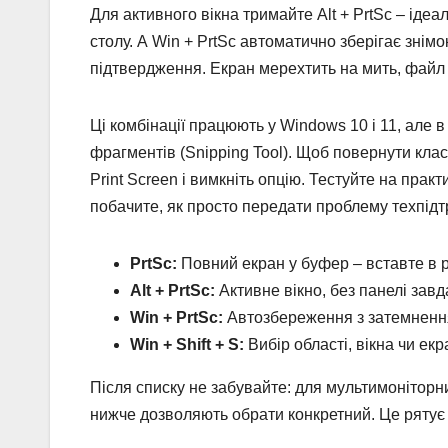
Для активного вікна тримайте Alt + PrtSc – ідеа
столу. А Win + PrtSc автоматично зберігає зні
підтвердження. Екран мерехтить на мить, файл з
Ці комбінації працюють у Windows 10 і 11, але 
фрагментів (Snipping Tool). Щоб повернути клас
Print Screen і вимкніть опцію. Тестуйте на прак
побачите, як просто передати проблему техпідт
PrtSc:
Повний екран у буфер – вставте в 
Alt + PrtSc:
Активне вікно, без панелі завд
Win + PrtSc:
Автозбереження з затемненн
Win + Shift + S:
Вибір області, вікна чи ек
Після списку не забувайте: для мультимоніторни
нижче дозволяють обрати конкретний. Це рятує д