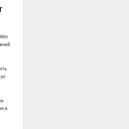
т
 Win
овний
ніть
сує
ра
ня в