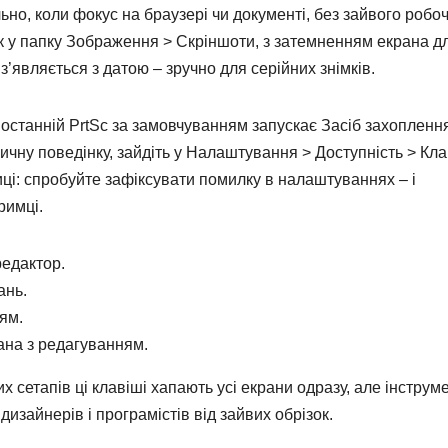
льно, коли фокус на браузері чи документі, без зайвого робо
мок у папку Зображення > Скріншоти, з затемненням екрана д
’являється з датою – зручно для серійних знімків.
в останній PrtSc за замовчуванням запускає Засіб захопленн
ичну поведінку, зайдіть у Налаштування > Доступність > Кл
тиці: спробуйте зафіксувати помилку в налаштуваннях – і
римці.
редактор.
ань.
ям.
рана з редагуванням.
х сетапів ці клавіші хапають усі екрани одразу, але інструм
изайнерів і програмістів від зайвих обрізок.