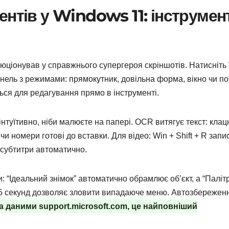
ентів у Windows 11: інструмен
юціонував у справжнього супергероя скріншотів. Натисніть
панель з режимами: прямокутник, довільна форма, вікно чи п
ться для редагування прямо в інструменті.
 інтуїтивно, ніби малюєте на папері. OCR витягує текст: клац
и чи номери готові до вставки. Для відео: Win + Shift + R запи
 субтитри автоматично.
и: “Ідеальний знімок” автоматично обрамлює об’єкт, а “Паліт
1-5 секунд дозволяє зловити випадаюче меню. Автозбережен
а даними support.microsoft.com, це найповніший