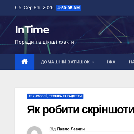
Перейти
Сб. Сер 8th, 2026
4:50:06 AM
до
вмісту
InTime
Поради та цікаві факти
ДОМАШНІЙ ЗАТИШОК
ЇЖА
Н
ТЕХНОЛОГІЇ, ТЕХНІКА ТА ГАДЖЕТИ
Як робити скріншоти
Від
Павло Левчин