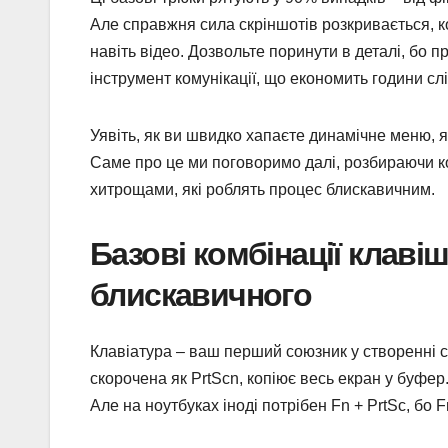
Але справжня сила скріншотів розкривається, к
навіть відео. Дозвольте поринути в деталі, бо 
інструмент комунікації, що економить години слі
Уявіть, як ви швидко хапаєте динамічне меню, я
Саме про це ми поговоримо далі, розбираючи ко
хитрощами, які роблять процес блискавичним.
Базові комбінації клаві
блискавичного
Клавіатура – ваш перший союзник у створенні ск
скорочена як PrtScn, копіює весь екран у буфер. 
Але на ноутбуках іноді потрібен Fn + PrtSc, бо F