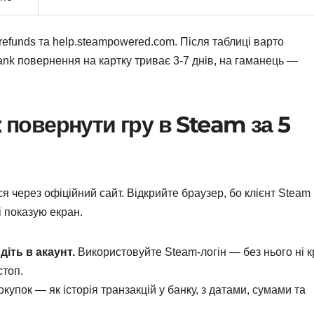
efunds та help.steampowered.com. Після таблиці варто
ank повернення на картку триває 3-7 днів, на гаманець —
к повернути гру в Steam за 5
 через офіційний сайт. Відкрийте браузер, бо клієнт Steam
і показую екран.
діть в акаунт.
Використовуйте Steam-логін — без нього ні к
стоп.
купок — як історія транзакцій у банку, з датами, сумами та