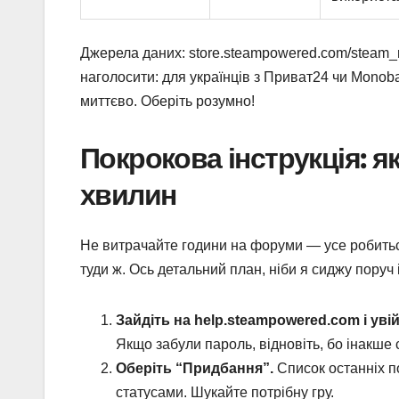
Джерела даних: store.steampowered.com/steam_r
наголосити: для українців з Приват24 чи Monob
миттєво. Оберіть розумно!
Покрокова інструкція: я
хвилин
Не витрачайте години на форуми — усе робиться
туди ж. Ось детальний план, ніби я сиджу поруч 
Зайдіть на help.steampowered.com і увій
Якщо забули пароль, відновіть, бо інакше 
Оберіть “Придбання”.
Список останніх по
статусами. Шукайте потрібну гру.