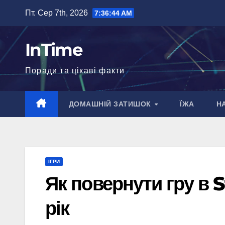
Перейти
Пт. Сер 7th, 2026
7:36:45 AM
до
вмісту
InTime
Поради та цікаві факти
ДОМАШНІЙ ЗАТИШОК
ЇЖА
Н
ІГРИ
Як повернути гру в 
рік