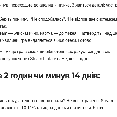
нув, переходьте до апеляцій нижче. З’явиться деталі: час гр
еріть причину: “Не сподобалась”, “Не відповідає системкам
гає.
am — блискавично, картка — до тижня. Підтвердіть і надішл
хвилини, гра видаляється з бібліотеки. Готово!
. Якщо гра в сімейній бібліотеці, час рахується для всіх —
покупок через Steam Link те саме, хоч і рідко.
2 годин чи минув 14 днів:
яць тому, а тепер сервери впали? Не все втрачено. Steam
схвалюють 10-11% таких, за даними статистики. Ключ —