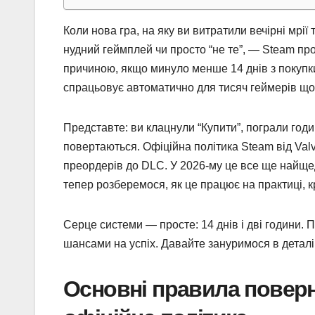
Коли нова гра, на яку ви витратили вечірні мрі
нудний геймплей чи просто “не те”, — Steam п
причиною, якщо минуло менше 14 днів з покупки
спрацьовує автоматично для тисяч геймерів що
Представте: ви клацнули “Купити”, пограли годинк
повертаються. Офіційна політика Steam від Val
преордерів до DLC. У 2026-му це все ще найще
тепер розберемося, як це працює на практиці, кр
Серце системи — просте: 14 днів і дві години.
шансами на успіх. Давайте зануримося в деталі,
Основні правила поверн