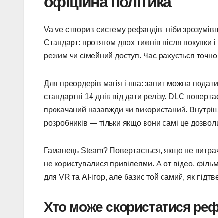
офіційна політика
Valve створив систему рефандів, ніби зрозумі
Стандарт: протягом двох тижнів після покупки 
режим чи сімейний доступ. Час рахується точно 
Для преордерів магія інша: запит можна подати 
стандартні 14 днів від дати релізу. DLC поверта
прокачаний назавжди чи використаний. Внутрішн
розробників — тільки якщо вони самі це дозвол
Гаманець Steam? Повертається, якщо не витраче
не користувалися привілеями. А от відео, філь
для VR та AI-ігор, але базис той самий, як під
Хто може скористатися реф