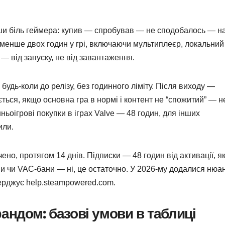
вши біль геймера: купив — спробував — не сподобалось — н
і менше двох годин у грі, включаючи мультиплеєр, локальний
— від запуску, не від завантаження.
будь-коли до релізу, без годинного ліміту. Після виходу —
ється, якщо основна гра в нормі і контент не “спожитий” — н
ьоігрові покупки в іграх Valve — 48 годин, для інших
или.
но, протягом 14 днів. Підписки — 48 годин від активації, я
ми чи VAC-бани — ні, це остаточно. У 2026-му додалися нюа
тверджує help.steampowered.com.
андом: базові умови в таблиці