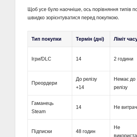
Щоб усе було наочніше, ось порівняння типів п
швидко зорієнтуватися перед покупкою.
Тип покупки
Термін (дні)
Ліміт часу
Ігри/DLC
14
2 години
До релізу
Немає до
Преордери
+14
релізу
Гаманець
14
Не витра
Steam
Не
Підписки
48 годин
використ