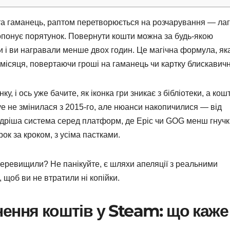
ї та гаманець, раптом перетворюється на розчарування — лаг
ропонує порятунок. Повернути кошти можна за будь-якою
 і ви награвали менше двох годин. Це магічна формула, як
місяця, повертаючи гроші на гаманець чи картку блискавичн
у, і ось уже бачите, як іконка гри зникає з бібліотеки, а кош
ve не змінилася з 2015-го, але нюанси накопичилися — від
дріша система серед платформ, де Epic чи GOG менш гнучкі
ок за кроком, з усіма пастками.
 Перевищили? Не панікуйте, є шляхи апеляції з реальними
 щоб ви не втратили ні копійки.
ення коштів у Steam: що каже