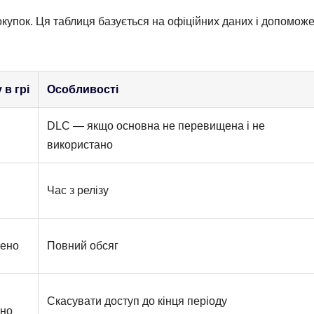
окупок. Ця таблиця базується на офіційних даних і допомож
 в грі
Особливості
DLC — якщо основна не перевищена і не
використано
Час з релізу
чено
Повний обсяг
Скасувати доступ до кінця періоду
ано