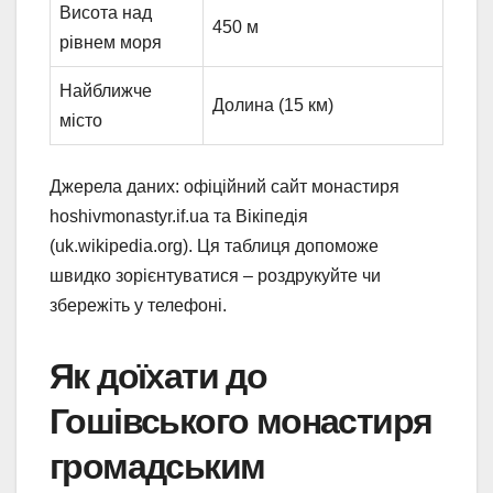
Висота над
450 м
рівнем моря
Найближче
Долина (15 км)
місто
Джерела даних: офіційний сайт монастиря
hoshivmonastyr.if.ua та Вікіпедія
(uk.wikipedia.org). Ця таблиця допоможе
швидко зорієнтуватися – роздрукуйте чи
збережіть у телефоні.
Як доїхати до
Гошівського монастиря
громадським