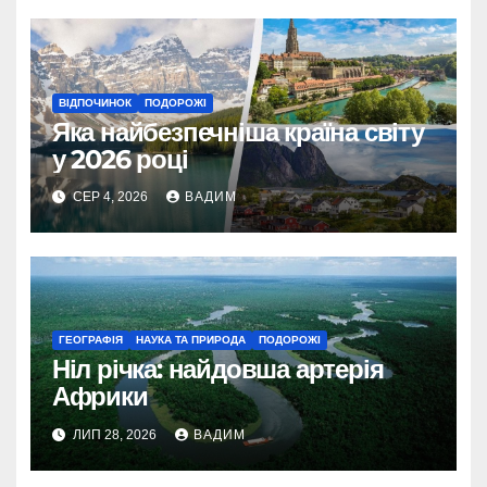
ВІДПОЧИНОК
ПОДОРОЖІ
Яка найбезпечніша країна світу
у 2026 році
СЕР 4, 2026
ВАДИМ
ГЕОГРАФІЯ
НАУКА ТА ПРИРОДА
ПОДОРОЖІ
Ніл річка: найдовша артерія
Африки
ЛИП 28, 2026
ВАДИМ