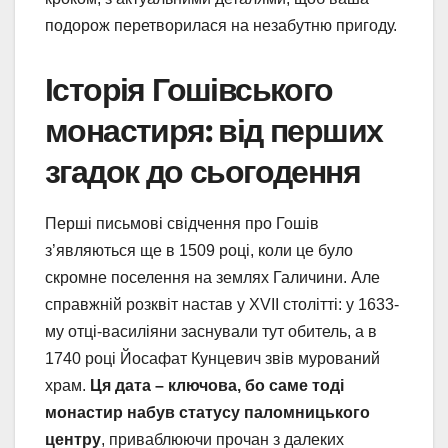
подорож перетворилася на незабутню пригоду.
Історія Гошівського
монастиря: від перших
згадок до сьогодення
Перші письмові свідчення про Гошів
з’являються ще в 1509 році, коли це було
скромне поселення на землях Галичини. Але
справжній розквіт настав у XVII столітті: у 1633-
му отці-василіяни заснували тут обитель, а в
1740 році Йосафат Кунцевич звів мурований
храм.
Ця дата – ключова, бо саме тоді
монастир набув статусу паломницького
центру
, приваблюючи прочан з далеких