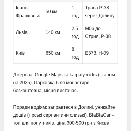
Івано-
1
Траса Р-38
50 км
Франківськ
год
через Долину
2,5
М06 до
Львів
140 км
год
Стрия, Р-38
8
Київ
650 км
Е373, Н-09
год
Джерела: Google Maps та karpaty.rocks (станом
на 2025). Парковка біля монастиря
безкоштовна, місця вистачає.
Поради водіям: заправтеся в Долині, уникайте
дощів (гірські серпантини слизькі). BlaBlaCar –
топ для попутників, ціна 300-500 грн з Києва.