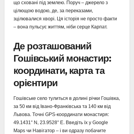
що сховані під землею. Поруч – джерело з
цілющою водою, де, за переказами,
зцілювалися хворі. Ця історія не просто факти
– вона пульсує життям, ніби серце Карпат.
Де розташований
Гошівський монастир:
координати, карта та
орієнтири
Гошівське село тулиться в долині річки Гошівка,
за 50 км від Івано-Франківська та 140 км від
Львова. Точні GPS-координати монастиря:
49.1431° N, 23.9528° E. Введіть їх у Google
Maps чи Навігатор – і ви одразу побачите