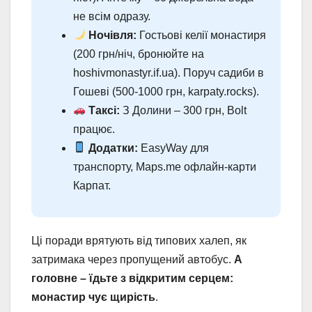
не всім одразу.
Ночівля:
Гостьові келії монастиря
(200 грн/ніч, бронюйте на
hoshivmonastyr.if.ua). Поруч садиби в
Гошеві (500-1000 грн, karpaty.rocks).
Таксі:
З Долини – 300 грн, Bolt
працює.
Додатки:
EasyWay для
транспорту, Maps.me офлайн-карти
Карпат.
Ці поради врятують від типових халеп, як
затримака через пропущений автобус.
А
головне – їдьте з відкритим серцем:
монастир чує щирість
.