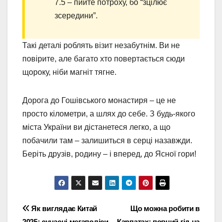
7.5 – пийте потроху, бо “зцілює
зсередини”.
Такі деталі роблять візит незабутнім. Ви не
повірите, але багато хто повертається сюди
щороку, ніби магніт тягне.
Дорога до Гошівського монастиря – це не
просто кілометри, а шлях до себе. З будь-якого
міста України ви дістанетеся легко, а що
побачили там – залишиться в серці назавжди.
Беріть друзів, родину – і вперед, до Ясної гори!
Навігація
Як виглядає Китай
Що можна робити в
2025: сучасні мегаполіси,
Карпатах: повний гід на