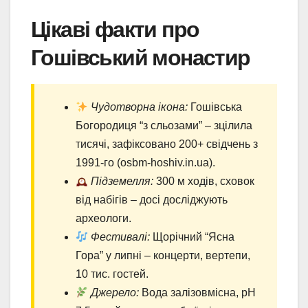
Цікаві факти про
Гошівський монастир
Чудотворна ікона:
Гошівська
Богородиця “з сльозами” – зцілила
тисячі, зафіксовано 200+ свідчень з
1991-го (osbm-hoshiv.in.ua).
Підземелля:
300 м ходів, сховок
від набігів – досі досліджують
археологи.
Фестивалі:
Щорічний “Ясна
Гора” у липні – концерти, вертепи,
10 тис. гостей.
Джерело:
Вода залізовмісна, pH