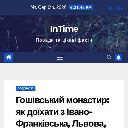
Перейти
Чт. Сер 6th, 2026
6:21:49 PM
RU
UK
до
вмісту
InTime
Поради та цікаві факти
ПОДОРОЖІ
Гошівський монастир:
як доїхати з Івано-
Франківська, Львова,