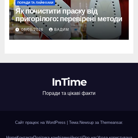
ПОРАДИ ТА ЛАЙФХАКИ
Як почистити праску від
пригорілого: перевірені методи
06/08/2026
ВАДИМ
InTime
Поради та цікаві факти
Сайт працює на WordPress
|
Тема:Newsup за
Themeansar
.
Home
Контакти
Політика конфіденційності
Про нас
Угода користувача