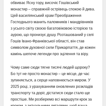
обвиває Ясну гору, височіє Гошівський
монастир – справжній острівець спокою й дива.
Цей василіянський храм Преображення
Господнього манить паломників і мандрівників
з усього світу своєю багатовіковою історією та
аурою, що пронизує душу. Розташований у селі
Гошів Івано-Франківської області, він став
символом духовної сили Прикарпаття, де кожен
камінь шепоче легенди про зцілення та віру.
Чому саме сюди тягне тисячі людей щороку?
Бо тут не просто монастир – це місце, де час
зупиняється, а серце наповнюється миром. У
2025 році, з урахуванням оновлених розкладів
транспорту та доріг, дістатися сюди стало ще
простіше. Ми розберемо всі маршрути крок за
кроком, з актуальними деталями, щоб ваша