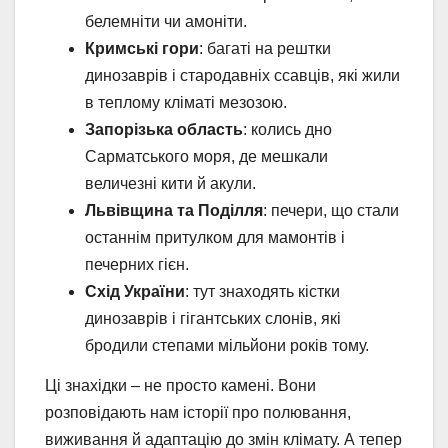
белемніти чи амоніти.
Кримські гори
: багаті на рештки
динозаврів і стародавніх ссавців, які жили
в теплому кліматі мезозою.
Запорізька область
: колись дно
Сарматського моря, де мешкали
величезні кити й акули.
Львівщина та Поділля
: печери, що стали
останнім притулком для мамонтів і
печерних гієн.
Схід України
: тут знаходять кістки
динозаврів і гігантських слонів, які
бродили степами мільйони років тому.
Ці знахідки – не просто камені. Вони
розповідають нам історії про полювання,
виживання й адаптацію до змін клімату. А тепер