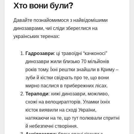
Хто вони були?
Давайте познайомимося з найвідомішими
динозаврами, чиї сліди збереглися на
українських теренах:
Гадрозаври
: ці травоїдні “качконосі”
динозаври жили близько 70 мільйонів
років тому. Їхні рештки знайшли в Криму –
зуби й кістки свідчать про те, що вони
мирно паслися в прибережних лісах.
Тераподи
: хижі динозаври, можливо,
схожі на велоцирапторів. Уламки їхніх
кісток виявили на сході України,
натякаючи на те, що тут полювали спритні
й небезпечні створіння.