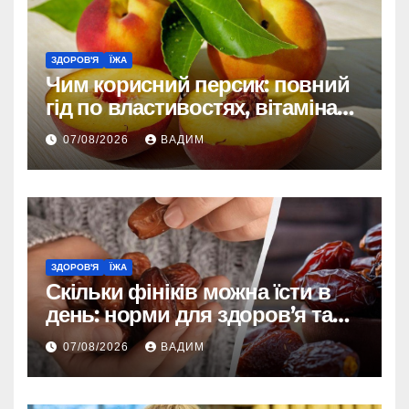
ЗДОРОВ'Я
ЇЖА
Чим корисний персик: повний
гід по властивостях, вітамінах і
впливі на організм
07/08/2026
ВАДИМ
ЗДОРОВ'Я
ЇЖА
Скільки фініків можна їсти в
день: норми для здоров’я та
енергії
07/08/2026
ВАДИМ