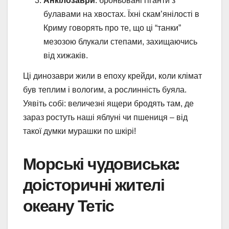
Анкілозаври
: броньовані гіганти з
булавами на хвостах. Їхні скам’янілості в
Криму говорять про те, що ці “танки”
мезозою блукали степами, захищаючись
від хижаків.
Ці динозаври жили в епоху крейди, коли клімат
був теплим і вологим, а рослинність буяла.
Уявіть собі: величезні ящери бродять там, де
зараз ростуть наші яблуні чи пшениця – від
такої думки мурашки по шкірі!
Морські чудовиська:
доісторичні жителі
океану Тетіс