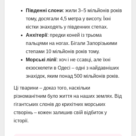
Південні слони
: жили 3–5 мільйонів років
тому, досягали 4,5 метра у висоту. Їхні
кістки знаходять у південних степах.
Анхітерії
: предки коней із трьома
пальцями на ногах. Бігали Запорізькими
степами 10 мільйонів років тому.
Морські лілії
: хоч і не ссавці, але їхні
екзоскелети в Одесі – одні з найдавніших
знахідок, яким понад 500 мільйонів років.
Ці тварини – доказ того, наскільки
різноманітним було життя на наших землях. Від
гігантських слонів до крихітних морських
створінь – кожен залишив свій відбиток у
історії.