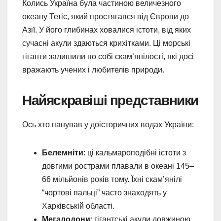
Колись Україна була частиною величезного
океану Тетіс, який простягався від Європи до
Азії. У його глибинах ховалися істоти, від яких
сучасні акули здаються крихітками. Ці морські
гіганти залишили по собі скам’янілості, які досі
вражають учених і любителів природи.
Найяскравіші представники
Ось хто панував у доісторичних водах України:
Белемніти
: ці кальмароподібні істоти з
довгими рострами плавали в океані 145–
66 мільйонів років тому. Їхні скам’янілі
“чортові пальці” часто знаходять у
Харківській області.
Мегалодони
: гігантські акули довжиною