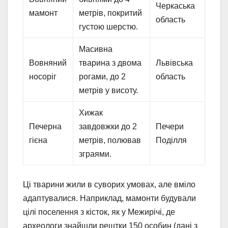
Черкаська
мамонт
метрів, покритий
область
густою шерстю.
Масивна
Вовняний
тварина з двома
Львівська
носоріг
рогами, до 2
область
метрів у висоту.
Хижак
Печерна
завдовжки до 2
Печери
гієна
метрів, полював
Поділля
зграями.
Ці тварини жили в суворих умовах, але вміло
адаптувалися. Наприклад, мамонти будували
цілі поселення з кісток, як у Межирічі, де
археологи знайшли рештки 150 особин (дані з