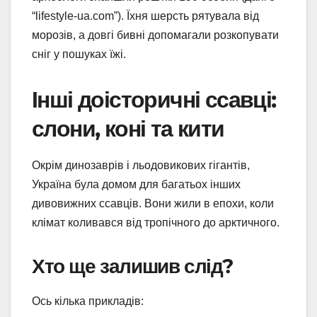
“lifestyle-ua.com”). Їхня шерсть рятувала від
морозів, а довгі бивні допомагали розкопувати
сніг у пошуках їжі.
Інші доісторичні ссавці:
слони, коні та кити
Окрім динозаврів і льодовикових гігантів,
Україна була домом для багатьох інших
дивовижних ссавців. Вони жили в епохи, коли
клімат коливався від тропічного до арктичного.
Хто ще залишив слід?
Ось кілька прикладів: