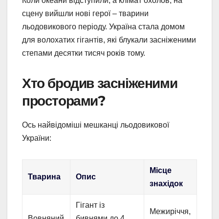
Коли океани відступили, а клімат охолов, на
сцену вийшли нові герої – тварини
льодовикового періоду. Україна стала домом
для волохатих гігантів, які блукали засніженими
степами десятки тисяч років тому.
Хто бродив засніженими
просторами?
Ось найвідоміші мешканці льодовикової
України:
Місце
Тварина
Опис
знахідок
Гігант із
Межиріччя,
Вовняний
бивнями до 4