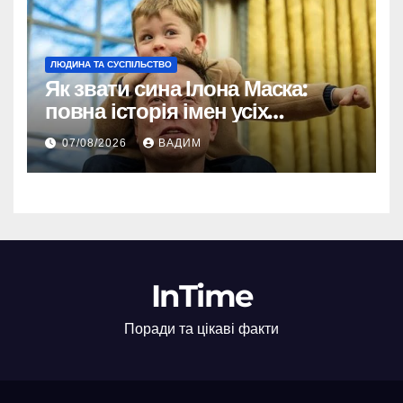
ЛЮДИНА ТА СУСПІЛЬСТВО
Як звати сина Ілона Маска:
повна історія імен усіх
хлопчиків мільярдера
07/08/2026
ВАДИМ
InTime
Поради та цікаві факти