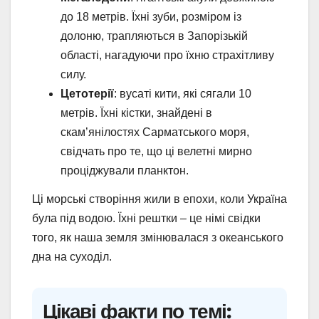
до 18 метрів. Їхні зуби, розміром із
долоню, трапляються в Запорізькій
області, нагадуючи про їхню страхітливу
силу.
Цетотерії
: вусаті кити, які сягали 10
метрів. Їхні кістки, знайдені в
скам’янілостях Сарматського моря,
свідчать про те, що ці велетні мирно
проціджували планктон.
Ці морські створіння жили в епохи, коли Україна
була під водою. Їхні рештки – це німі свідки
того, як наша земля змінювалася з океанського
дна на суходіл.
Цікаві факти по темі: