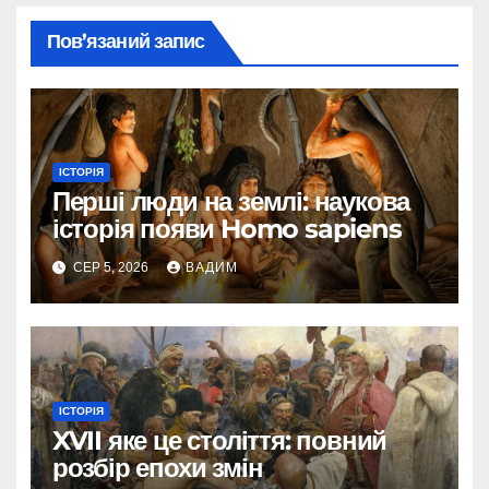
Пов’язаний запис
ІСТОРІЯ
Перші люди на землі: наукова
історія появи Homo sapiens
СЕР 5, 2026
ВАДИМ
ІСТОРІЯ
XVII яке це століття: повний
розбір епохи змін