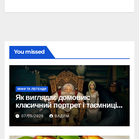
You missed
МІФИ ТА ЛЕГЕНДИ
Як виглядає домовик:
класичний портрет і таємниці
зовнішності
07/08/2026
ВАДИМ