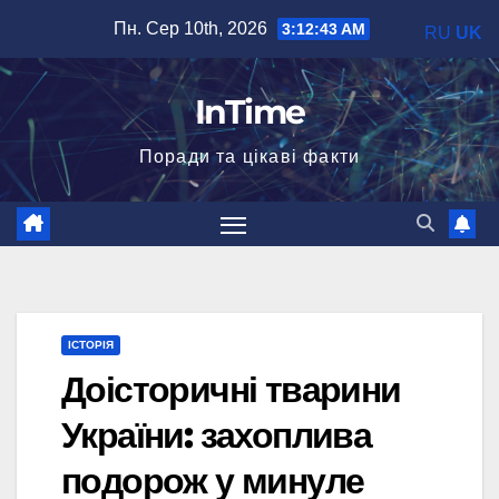
Перейти
Пн. Сер 10th, 2026
3:12:44 AM
RU
UK
до
вмісту
InTime
Поради та цікаві факти
ІСТОРІЯ
Доісторичні тварини
України: захоплива
подорож у минуле