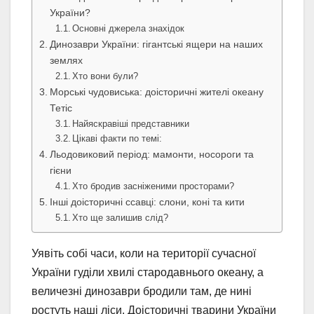
України?
Основні джерела знахідок
Динозаври України: гігантські ящери на наших
землях
Хто вони були?
Морські чудовиська: доісторичні жителі океану
Тетіс
Найяскравіші представники
Цікаві факти по темі:
Льодовиковий період: мамонти, носороги та
гієни
Хто бродив засніженими просторами?
Інші доісторичні ссавці: слони, коні та кити
Хто ще залишив слід?
Уявіть собі часи, коли на території сучасної
України гуділи хвилі стародавнього океану, а
величезні динозаври бродили там, де нині
ростуть наші ліси. Доісторичні тварини України