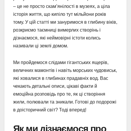
– це не просто скам’янілості в музеях, а ціла
історія життя, що кипіло тут мільйони років
тому. У цій статті ми зануримося в глибину віків,
розкриємо таємниці вимерлих створінь і
дізнаємося, які неймовірні істоти колись
називали ці землі домом.
Ми пройдемося слідами гігантських ящерів,
величних мамонтів і навіть морських чудовиськ,
які ховалися в глибинах прадавніх вод. Вас
чекають детальні описи, цікаві факти й
емоційна розповідь про те, як ці створіння
жили, полювали та зникали. Готові до подорожі
в доісторичний світ? Тоді вперед!
Як ми дізнаємося про