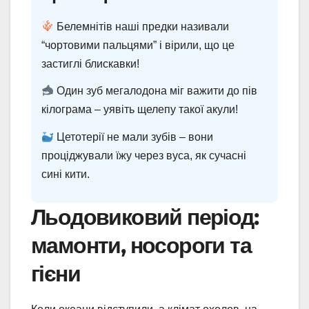
Белемнітів наші предки називали
“чортовими пальцями” і вірили, що це
застиглі блискавки!
Один зуб мегалодона міг важити до пів
кілограма – уявіть щелепу такої акули!
Цетотерії не мали зубів – вони
проціджували їжу через вуса, як сучасні
сині кити.
Льодовиковий період:
мамонти, носороги та
гієни