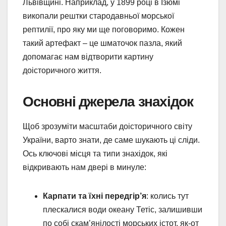
Львівщині. Наприклад, у 1899 році в Ізюмі
викопали рештки стародавньої морської
рептилії, про яку ми ще поговоримо. Кожен
такий артефакт – це шматочок пазла, який
допомагає нам відтворити картину
доісторичного життя.
Основні джерела знахідок
Щоб зрозуміти масштаби доісторичного світу
України, варто знати, де саме шукають ці сліди.
Ось ключові місця та типи знахідок, які
відкривають нам двері в минуле:
Карпати та їхні передгір’я
: колись тут
плескалися води океану Тетіс, залишивши
по собі скам’янілості морських істот, як-от