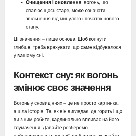
Очищення і оновлення
: вогонь, що
спалює щось старе, може означати
звільнення від минулого і початок нового
етапу.
Ці значення – лише основа. Щоб копнути
глибше, треба врахувати, що саме відбувалося
у вашому сні.
Контекст сну: як вогонь
змінює своє значення
Вогонь у сновидіннях – це не просто картинка,
а ціла історія. Те, як він виглядає, де горить і що
ви з ним робите, кардинально впливає на його
тлумачення. Давайте розберемо
найпопулярніші сценарії, щоб ви могли знайти