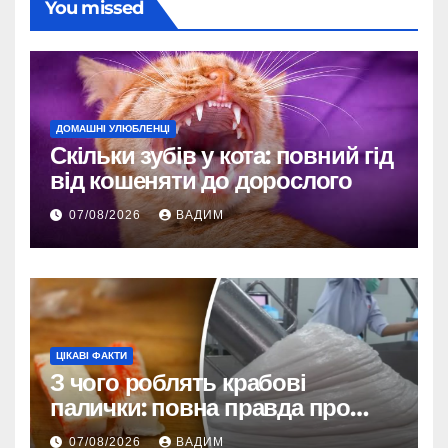
You missed
ДОМАШНІ УЛЮБЛЕНЦІ
Скільки зубів у кота: повний гід
від кошеняти до дорослого
07/08/2026
ВАДИМ
ЦІКАВІ ФАКТИ
З чого роблять крабові
палички: повна правда про
склад і виробництво
07/08/2026
ВАДИМ