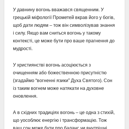
У давнину вогонь вважався священним. У
грецькій міфології Прометей вкрав його у богів,
щоб дати людям – тож він символізував знання
і силу. Якщо вам сниться вогонь у такому
контексті, це може бути про ваше прагнення до
мудрості.
У християнстві вогонь асоціюється з
очищенням або божественною присутністю
(згадаймо “вогненні язики” Духа Святого). Сон
із таким вогнем може натякати на духовне
оновлення.
А в східних традиціях вогонь – це одна з стихій,
що уособлює енергію і трансформацію. Тож
ваш сон може бути про баланс чи внутрішні