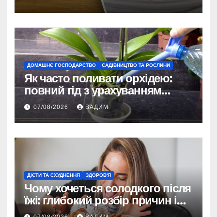
ДОМАШНЄ ГОСПОДАРСТВО
САДІВНИЦТВО ТА РОСЛИНИ
Як часто поливати орхідею:
повний гід з урахуванням
сезону та виду
07/08/2026
ВАДИМ
ДІЄТИ ТА СХУДНЕННЯ
ЗДОРОВ'Я
Чому хочеться солодкого після
їжі: глибокий розбір причин і
способів контролювати потяг