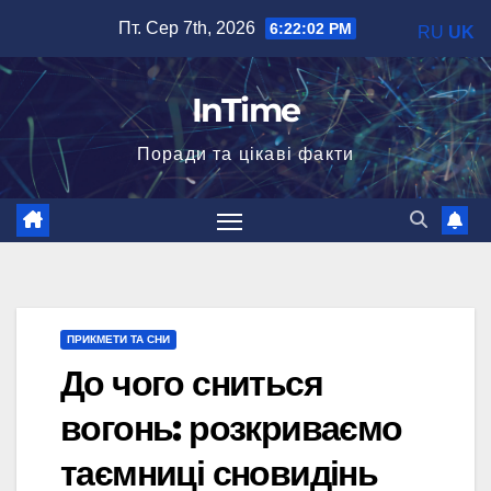
Перейти
Пт. Сер 7th, 2026
6:22:03 PM
RU
UK
до
вмісту
InTime
Поради та цікаві факти
ПРИКМЕТИ ТА СНИ
До чого сниться
вогонь: розкриваємо
таємниці сновидінь