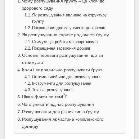
Чому розпушування ґрунту – це ключ до
здорового саду
Як розпушування впливає на структуру
ґрунту
Покращення доступу кисню до коренів
Як розпушування сприяє родючості ґрунту
Стимуляція роботи мікроорганізмів
Покращення засвоєння добрив
Основні переваги розпушування: що ви
отримуєте
Коли і як правильно розпушувати ґрунт
Оптимальний час для розпушування
Інструменти для розпушування
Техніка розпушування
Цікаві факти по темі
Чого уникати під час розпушування
Розпушування для різних типів ґрунту
Розпушування як частина комплексного
догляду