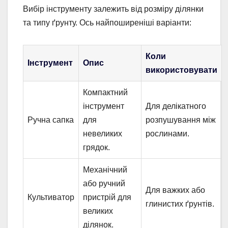
Вибір інструменту залежить від розміру ділянки
та типу ґрунту. Ось найпоширеніші варіанти:
Коли
Інструмент
Опис
використовувати
Компактний
інструмент
Для делікатного
Ручна сапка
для
розпушування між
невеликих
рослинами.
грядок.
Механічний
або ручний
Для важких або
Культиватор
пристрій для
глинистих ґрунтів.
великих
ділянок.