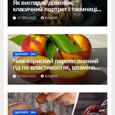
Як виглядає домовик:
класичний портрет і таємниці
зовнішності
07/08/2026
ВАДИМ
ЗДОРОВ'Я
ЇЖА
Чим корисний персик: повний
гід по властивостях, вітамінах і
впливі на організм
07/08/2026
ВАДИМ
ЗДОРОВ'Я
ЇЖА