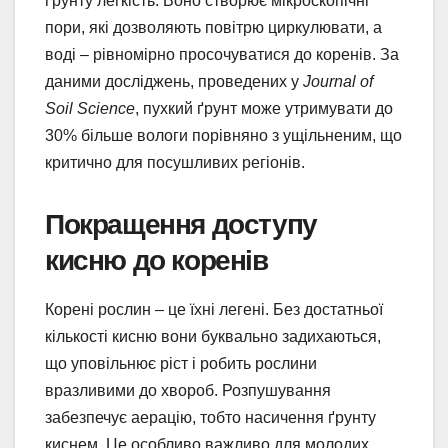
ґрунту легкість. Воно створює мікроскопічні
пори, які дозволяють повітрю циркулювати, а
воді – рівномірно просочуватися до коренів. За
даними досліджень, проведених у
Journal of
Soil Science
, пухкий ґрунт може утримувати до
30% більше вологи порівняно з ущільненим, що
критично для посушливих регіонів.
Покращення доступу
кисню до коренів
Корені рослин – це їхні легені. Без достатньої
кількості кисню вони буквально задихаються,
що уповільнює ріст і робить рослини
вразливими до хвороб. Розпушування
забезпечує аерацію, тобто насичення ґрунту
киснем. Це особливо важливо для молодих