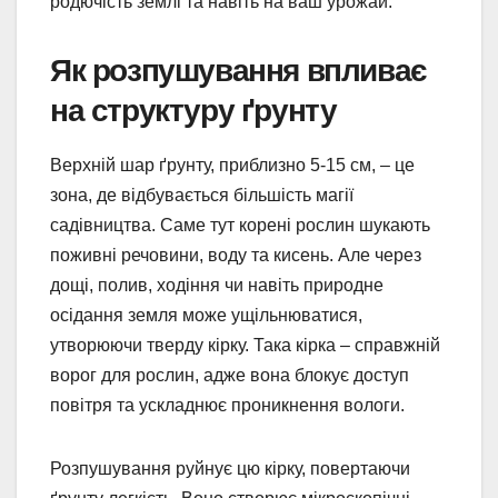
родючість землі та навіть на ваш урожай.
Як розпушування впливає
на структуру ґрунту
Верхній шар ґрунту, приблизно 5-15 см, – це
зона, де відбувається більшість магії
садівництва. Саме тут корені рослин шукають
поживні речовини, воду та кисень. Але через
дощі, полив, ходіння чи навіть природне
осідання земля може ущільнюватися,
утворюючи тверду кірку. Така кірка – справжній
ворог для рослин, адже вона блокує доступ
повітря та ускладнює проникнення вологи.
Розпушування руйнує цю кірку, повертаючи