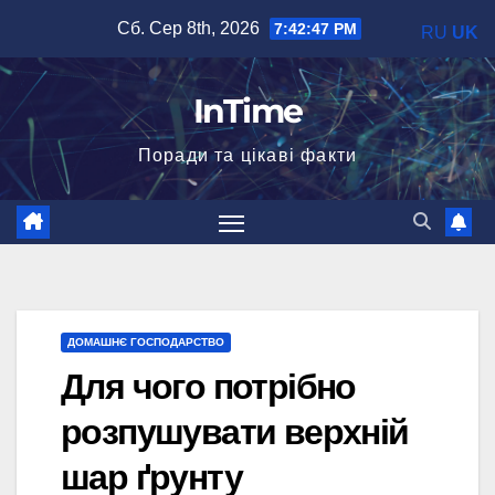
Перейти
Сб. Сер 8th, 2026
7:42:48 PM
RU
UK
до
вмісту
InTime
Поради та цікаві факти
ДОМАШНЄ ГОСПОДАРСТВО
Для чого потрібно
розпушувати верхній
шар ґрунту