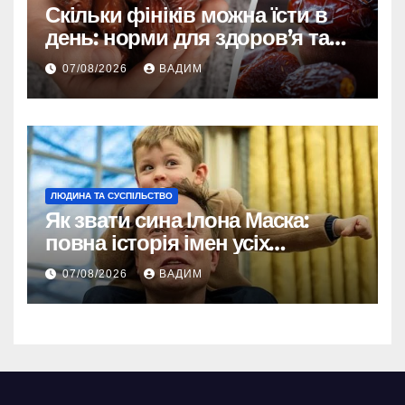
Скільки фініків можна їсти в
день: норми для здоров’я та
енергії
07/08/2026
ВАДИМ
ЛЮДИНА ТА СУСПІЛЬСТВО
Як звати сина Ілона Маска:
повна історія імен усіх
хлопчиків мільярдера
07/08/2026
ВАДИМ