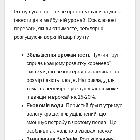
Розпушування – це не просто механічна дія, а
інвестиція в майбутній урожай. Ось ключові
переваги, які ви отримаєте, регулярно
розпушуючи верхній шар ґрунту.
Збільшення врожайності.
Пухкий ґрунт
сприяє кращому розвитку кореневої
системи, що безпосередньо впливає на
розмір і якість плодів. Наприклад, для
томатів регулярне розпушування може
підвищити врожай на 15-20%.
Економія води.
Пористий ґрунт утримує
вологу краще, ніж ущільнений, що
зменшує потребу в частому поливі. Це
особливо актуально в умовах посухи.
Зменшення бур’янів.
Розпушування