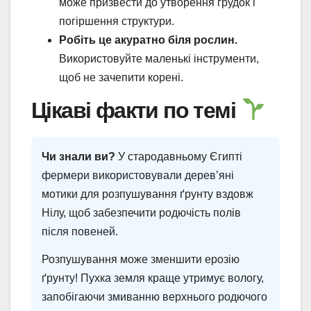
може призвести до утворення грудок і
погіршення структури.
Робіть це акуратно біля рослин.
Використовуйте маленькі інструменти,
щоб не зачепити корені.
Цікаві факти по темі
Чи знали ви?
У стародавньому Єгипті
фермери використовували дерев’яні
мотики для розпушування ґрунту вздовж
Нілу, щоб забезпечити родючість полів
після повеней.
Розпушування може зменшити ерозію
ґрунту! Пухка земля краще утримує вологу,
запобігаючи змиванню верхнього родючого