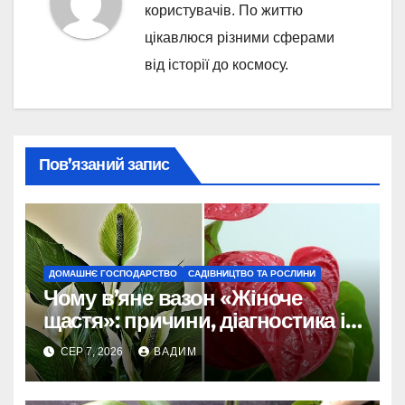
користувачів. По життю
цікавлюся різними сферами
від історії до космосу.
Пов’язаний запис
ДОМАШНЄ ГОСПОДАРСТВО
САДІВНИЦТВО ТА РОСЛИНИ
Чому в’яне вазон «Жіноче
щастя»: причини, діагностика і
порятунок рослини
СЕР 7, 2026
ВАДИМ