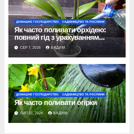
ДОМАШНЄ ГОСПОДАРСТВО
САДІВНИЦТВО ТА РОСЛИНИ
Як часто поливати орхідею:
повний гід з урахуванням
сезону та виду
СЕР 7, 2026
ВАДИМ
ДОМАШНЄ ГОСПОДАРСТВО
САДІВНИЦТВО ТА РОСЛИНИ
Як часто поливати огірки
ЛИП 31, 2026
ВАДИМ