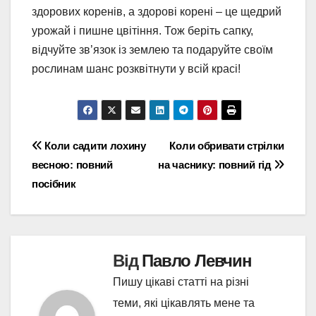
здорових коренів, а здорові корені – це щедрий
урожай і пишне цвітіння. Тож беріть сапку,
відчуйте зв’язок із землею та подаруйте своїм
рослинам шанс розквітнути у всій красі!
Навігація
Коли садити лохину
Коли обривати стрілки
весною: повний
на часнику: повний гід
записів
посібник
Від
Павло Левчин
Пишу цікаві статті на різні
теми, які цікавлять мене та