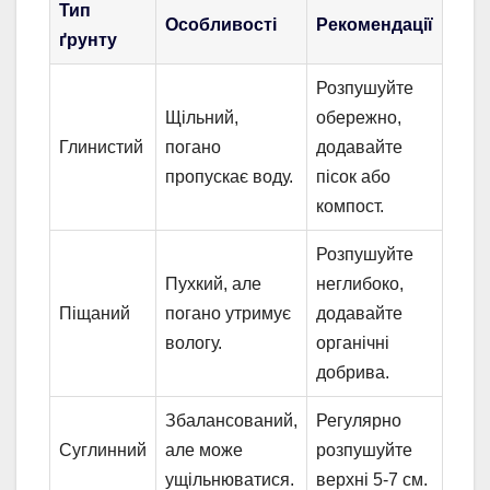
Тип
Особливості
Рекомендації
ґрунту
Розпушуйте
Щільний,
обережно,
Глинистий
погано
додавайте
пропускає воду.
пісок або
компост.
Розпушуйте
Пухкий, але
неглибоко,
Піщаний
погано утримує
додавайте
вологу.
органічні
добрива.
Збалансований,
Регулярно
Суглинний
але може
розпушуйте
ущільнюватися.
верхні 5-7 см.