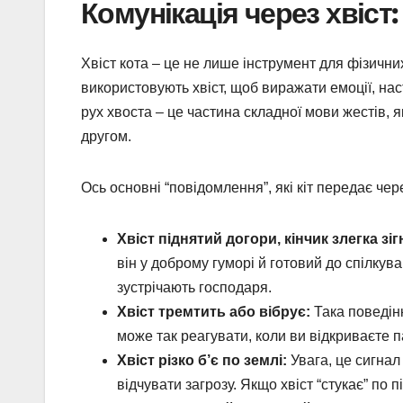
Комунікація через хвіст
Хвіст кота – це не лише інструмент для фізични
використовують хвіст, щоб виражати емоції, нас
рух хвоста – це частина складної мови жестів, 
другом.
Ось основні “повідомлення”, які кіт передає чере
Хвіст піднятий догори, кінчик злегка зіг
він у доброму гуморі й готовий до спілкув
зустрічають господаря.
Хвіст тремтить або вібрує:
Така поведінк
може так реагувати, коли ви відкриваєте п
Хвіст різко б’є по землі:
Увага, це сигнал
відчувати загрозу. Якщо хвіст “стукає” по п