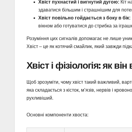
Хвіст пухнастий і вигнутий дугою:
Кіт н
здаватися більшим і страшнішим для поте
Хвіст повільно гойдається з боку в бік:
вікном або готуватися до стрибка за іграш
Розуміння цих сигналів допомагає не лише уникн
Хвіст – це як котячий смайлик, який завжди під
Хвіст і фізіологія: як в
Щоб зрозуміти, чому хвіст такий важливий, варто
яка складається з кісток, м’язів, нервів і кров
рухливіший.
Основні компоненти хвоста: