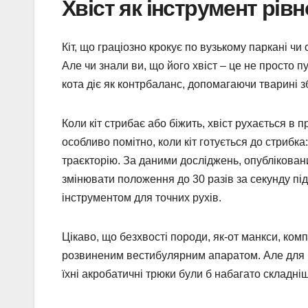
Хвіст як інструмент рівн
Кіт, що граціозно крокує по вузькому паркані чи
Але чи знали ви, що його хвіст – це не просто п
кота діє як контрбаланс, допомагаючи тварині збе
Коли кіт стрибає або біжить, хвіст рухається в 
особливо помітно, коли кіт готується до стрибк
траєкторію. За даними досліджень, опублікован
змінювати положення до 30 разів за секунду пі
інструментом для точних рухів.
Цікаво, що безхвості породи, як-от манкси, ком
розвиненим вестибулярним апаратом. Але для біл
їхні акробатичні трюки були б набагато складні