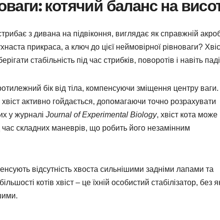
оваги: котячий баланс на висот
 стрибає з дивана на підвіконня, виглядає як справжній акроб
ухнаста прикраса, а ключ до цієї неймовірної рівноваги? Хві
рігати стабільність під час стрибків, поворотів і навіть паді
протилежний бік від тіла, компенсуючи зміщення центру ваги.
а: хвіст активно гойдається, допомагаючи точно розрахувати
их у журналі
Journal of Experimental Biology
, хвіст кота може
д час складних маневрів, що робить його незамінним
пенсують відсутність хвоста сильнішими задніми лапами та
ьшості котів хвіст – це їхній особистий стабілізатор, без я
шими.