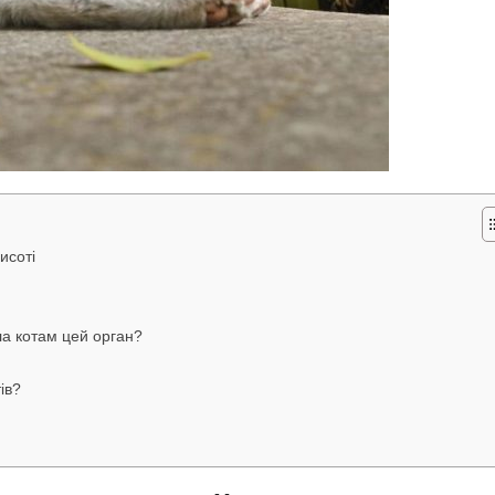
исоті
а котам цей орган?
ів?