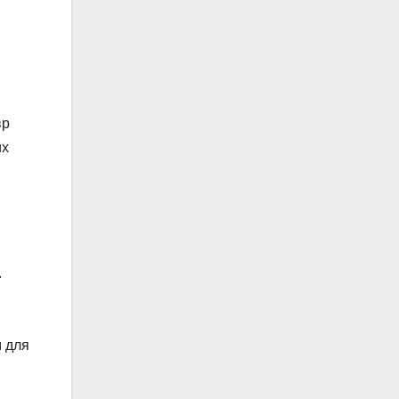
вр
их
.
м для