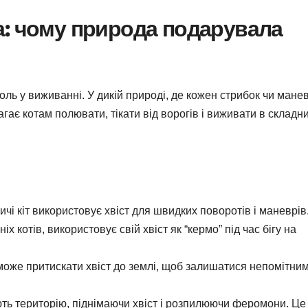
а: чому природа подарувала
 роль у виживанні. У дикій природі, де кожен стрибок чи мане
агає котам полювати, тікати від ворогів і виживати в складн
чі кіт використовує хвіст для швидких поворотів і маневрів
 котів, використовує свій хвіст як “кермо” під час бігу на
т може притискати хвіст до землі, щоб залишатися непомітни
ть територію, піднімаючи хвіст і розпилюючи феромони. Це