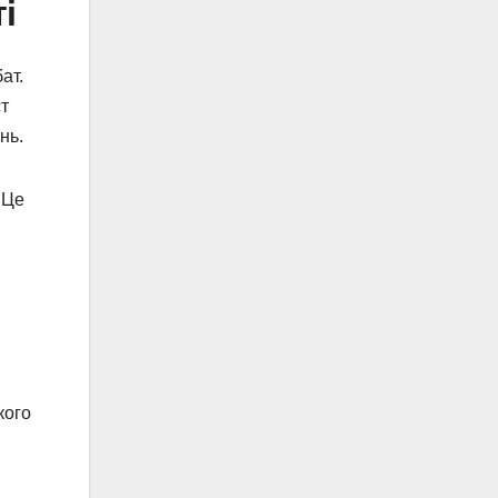
і
ат.
ст
нь.
 Це
кого