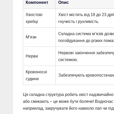
Компонент
Опис
Хвостові
Хвіст містить від 18 до 23 др
хребці
гнучкість і рухливість.
Складна система м’язів дозво
М’язи
погойдування до різких помах
Нервові закінчення забезпечу
Нерви
системою.
Кровоносні
Забезпечують кровопостачанн
судини
Ця складна структура робить хвіст надзвичайно 
або смикають – це може бути боляче! Водночас г
наприклад, закручувати його навколо лап чи пі