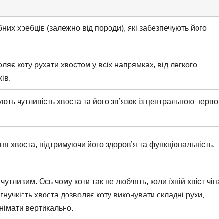
ібних хребців (залежно від породи), які забезпечують його
ляє коту рухати хвостом у всіх напрямках, від легкого
ів.
ють чутливість хвоста та його зв’язок із центральною нерв
я хвоста, підтримуючи його здоров’я та функціональність.
чутливим. Ось чому коти так не люблять, коли їхній хвіст чі
нучкість хвоста дозволяє коту виконувати складні рухи,
днімати вертикально.