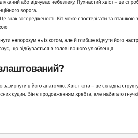
аляканий або відчуває небезпеку. Пухнастий хвіст – це спро
нційного ворога.
Це знак зосередженості. Кіт може спостерігати за пташкою 
кою.
ути непорозумінь із котом, але й глибше відчути його настр
казує, що відбувається в голові вашого улюбленця.
ін влаштований?
 зазирнути в його анатомію. Хвіст кота – це складна структ
оносних судин. Він є продовженням хребта, але набагато гнучк