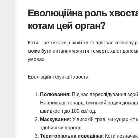
Еволюційна роль хвост
котам цей орган?
Коти – це хижаки, і їхній хвіст відіграє ключову
може бути питанням життя і смерті, хвіст допом
умовах.
Еволюційні функції хвоста:
Полювання:
Під час переслідування здоби
Наприклад, гепард, близький родич домашніх
швидкості до 100 км/год.
Маскування:
У високій траві чи кущах кі
здобичі чи ворогів.
Територіальна поведінка:
Коти позначаю