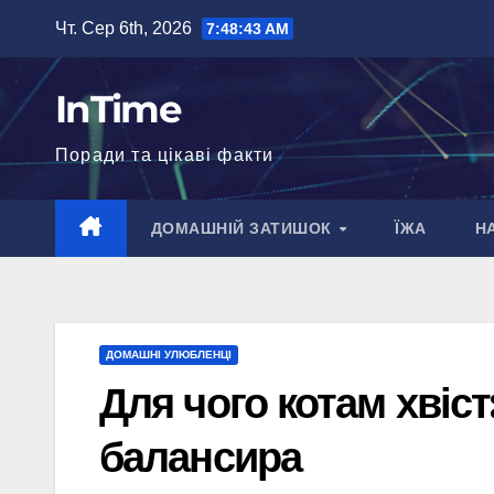
Перейти
Чт. Сер 6th, 2026
7:48:44 AM
до
вмісту
InTime
Поради та цікаві факти
ДОМАШНІЙ ЗАТИШОК
ЇЖА
Н
ДОМАШНІ УЛЮБЛЕНЦІ
Для чого котам хвіст
балансира