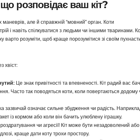
: що розповідає ваш кіт?
х маневрів, але й справжній “мовний” орган. Коти
трій і навіть спілкуватися з людьми чи іншими тваринами. К
яку варто розуміти, щоб краще порозумітися зі своїм пухнаст
з хвіст:
нутий:
Це знак привітності та впевненості. Кіт радий вас бач
ання. Часто так поводяться коти, коли повертаються додому 
а зазвичай означає сильне збудження чи радість. Наприклад
акет із кормом або коли він бачить улюблену іграшку.
 роздратування чи агресії! Кіт може бути незадоволений або
ідлозі, краще дати коту трохи простору.