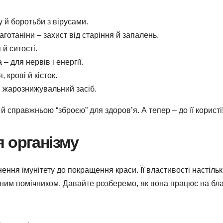
ту й боротьби з вірусами.
аготаніни – захист від старіння й запалень.
 й ситості.
 – для нервів і енергії.
, крові й кісток.
й жарознижувальний засіб.
 справжньою “зброєю” для здоров’я. А тепер – до її користі
 організму
нення імунітету до покращення краси. Її властивості настіль
ним помічником. Давайте розберемо, як вона працює на бл