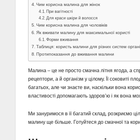
Чим корисна малина для жінок
При вагітності
Для краси шкіри й волосся
Чим корисна малина для чоловіків
Як вживати малину для максимальної користі
Форми вживання
Таблиця: користь малини для різних систем орган
Протипоказання до вживання малини
Малина – це не просто смачна літня ягода, а с
рецептори, а й організм у цілому. Її соковиті п
багатьох, але чи знаєте ви, наскільки вона корис
властивості допомагають здоров’ю і як вона мо
Ми зануримося в її багатий склад, розкриємо ц
малину ще більше. Готуйтеся до смачної та корис