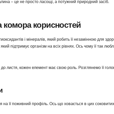
алина – це не просто ласощі, а потужний природний засіб.
а комора корисностей
тиоксидантів і мінералів, який робить її незамінною для здор
який підтримує організм на всіх рівнях. Ось чому її так любл
 до листя, кожен елемент має свою роль. Розглянемо її голо
и
 на її поживний профіль. Ось що ховається в цих соковити