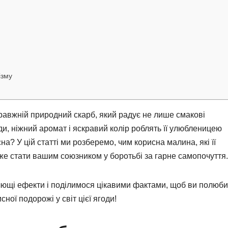
ізму
правжній природний скарб, який радує не лише смакові
лоди, ніжний аромат і яскравий колір роблять її улюбленицею
на? У цій статті ми розберемо, чим корисна малина, які її
же стати вашим союзником у боротьбі за гарне самопочуття.
ілющі ефекти і поділимося цікавими фактами, щоб ви полюб
ної подорожі у світ цієї ягоди!