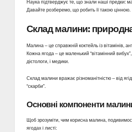
Наука підтверджує те, що знали наші предки: м
Давайте розберемо, що робить її такою цінною.
Склад малини: природн
Малина – це справжній коктейль із вітамінів, ан
Кожна ягода – це маленький “вітамінний вибух”, 
дієтологи, і медики.
Склад малини вражає різноманітністю – від ягід
“скарби”.
Основні компоненти малин
Щоб зрозуміти, чим корисна малина, подивимося
ягодах і листі: