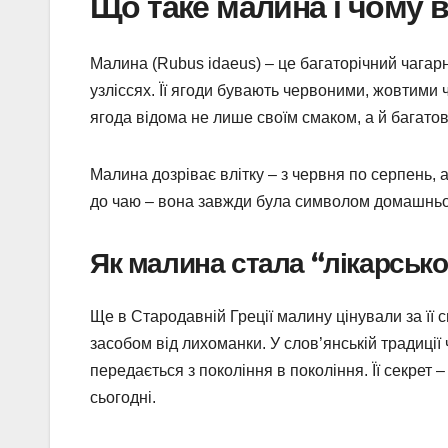
Що таке малина і чому 
Малина (Rubus idaeus) – це багаторічний чагарни
узліссях. Її ягоди бувають червоними, жовтим
ягода відома не лише своїм смаком, а й багато
Малина дозріває влітку – з червня по серпень, а
до чаю – вона завжди була символом домашньог
Як малина стала “лікарськ
Ще в Стародавній Греції малину цінували за її см
засобом від лихоманки. У слов’янській традиції 
передається з покоління в покоління. Її секрет –
сьогодні.