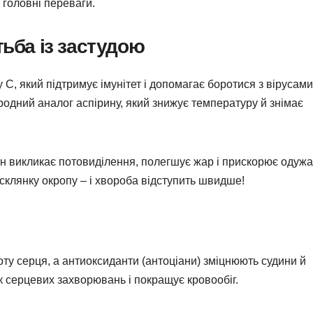
 головні переваги.
тьба із застудою
 С, який підтримує імунітет і допомагає боротися з вірусами
родний аналог аспірину, який знижує температуру й знімає
він викликає потовиділення, полегшує жар і прискорює одужа
склянку окропу – і хвороба відступить швидше!
оту серця, а антиоксиданти (антоціани) зміцнюють судини й
 серцевих захворювань і покращує кровообіг.