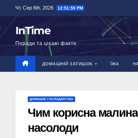
Перейти
Чт. Сер 6th, 2026
12:51:57 PM
до
вмісту
InTime
Поради та цікаві факти
ДОМАШНІЙ ЗАТИШОК
ЇЖА
Н
ДОМАШНЄ ГОСПОДАРСТВО
Чим корисна малина:
насолоди