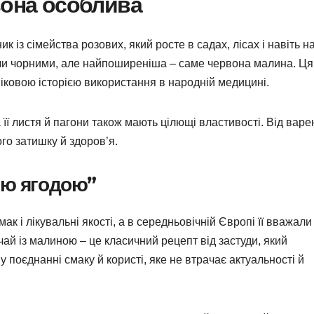
вона особлива
к із сімейства розових, який росте в садах, лісах і навіть н
и чи чорними, але найпоширеніша – саме червона малина. Ця
віковою історією використання в народній медицині.
 її листя й пагони також мають цілющі властивості. Від вар
о затишку й здоров’я.
ою ягодою”
ак і лікувальні якості, а в середньовічній Європі її вважали
чай із малиною – це класичний рецепт від застуди, який
 у поєднанні смаку й користі, яке не втрачає актуальності й