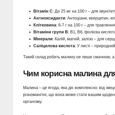
Вітамін С
: До 25 мг на 100 г – для імуніте
Антиоксиданти
: Антоціани, кверцетин, ел
Клітковина
: 6-7 г на 100 г – для травлення
Вітаміни групи B
: B1, B6, фолієва кислота
Мінерали
: Калій, магній, залізо – для серця
Саліцилова кислота
: У листі – природни
Такий склад робить малину не лише смачною, а й
Чим корисна малина для
Малина – це ягода, яка діє комплексно: від зміц
різноманітні, що вона може стати вашим щоден
організму.