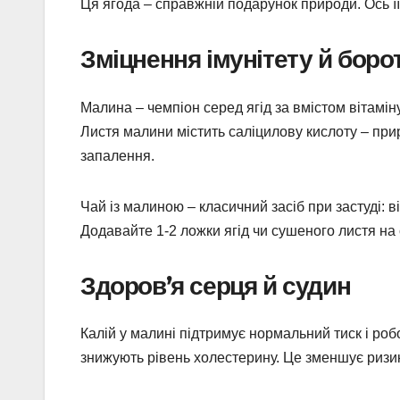
Ця ягода – справжній подарунок природи. Ось її
Зміцнення імунітету й боро
Малина – чемпіон серед ягід за вмістом вітаміну
Листя малини містить саліцилову кислоту – при
запалення.
Чай із малиною – класичний засіб при застуді: 
Додавайте 1-2 ложки ягід чи сушеного листя на 
Здоров’я серця й судин
Калій у малині підтримує нормальний тиск і роб
знижують рівень холестерину. Це зменшує ризик