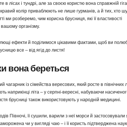
 в лісах і тундрі, але за своєю користю вона справжній гіг
яскравий колір приваблюють не лише гурманів, а й тих, хто ш
тті ми розберемо, чим корисна брусниця, які її властивості
 вашому організму.
 цілющі ефекти й поділимося цікавими фактами, щоб ви полю
сницю все – від ягід до листя!
ки вона береться
ий чагарник із сімейства вересових, який росте в північних л
вають наприкінці літа – у серпні-вересні, набуваючи насичено
истя брусниці також використовують у народній медицині.
дів Півночі, її сушили, варили з неї морси й застосовували 
заморожена чи у вигляді чаю – і її користь підтверджена нау