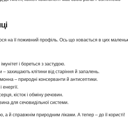
ці
ся на її поживний профіль. Ось що ховається в цих малень
 імунітет і бореться з застудою.
 – захищають клітини від старіння й запалень.
имонна – природні консерванти й антисептики.
і енергії.
серця, кісток і обміну речовин.
овина для сечовидільної системи.
 а й справжнім природним ліками. А тепер – до її користі!