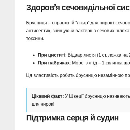
Здоров’я сечовидільної си
Брусниця – справжній “лікар” для нирок і сечово
антисептик, знищуючи бактерії в сечових шляха
токсини.
При циститі
: Відвар листя (1 ст. ложка на
При набряках
: Морс із ягід – 1 склянка щ
Ця властивість робить брусницю незамінною при
Цікавий факт:
У Швеції брусницю називають “
для нирок!
Підтримка серця й судин