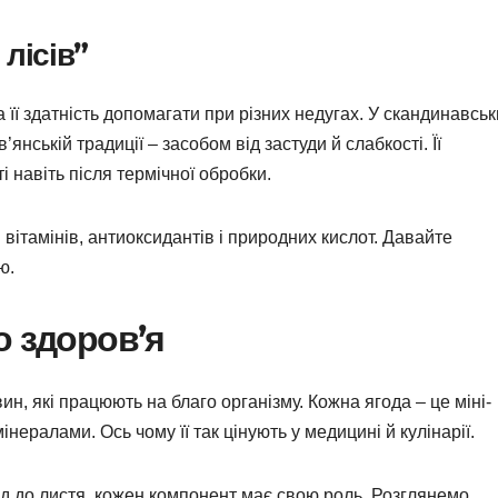
лісів”
її здатність допомагати при різних недугах. У скандинавськ
’янській традиції – засобом від застуди й слабкості. Її
і навіть після термічної обробки.
і вітамінів, антиоксидантів і природних кислот. Давайте
ю.
о здоров’я
, які працюють на благо організму. Кожна ягода – це міні-
нералами. Ось чому її так цінують у медицині й кулінарії.
гід до листя, кожен компонент має свою роль. Розглянемо