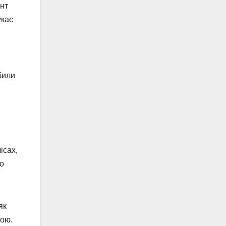
ант
укає
били
ісах,
го
як
кою.