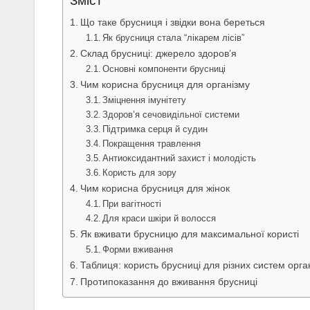
Зміст
Що таке брусниця і звідки вона береться
Як брусниця стала “лікарем лісів”
Склад брусниці: джерело здоров’я
Основні компоненти брусниці
Чим корисна брусниця для організму
Зміцнення імунітету
Здоров’я сечовидільної системи
Підтримка серця й судин
Покращення травлення
Антиоксидантний захист і молодість
Користь для зору
Чим корисна брусниця для жінок
При вагітності
Для краси шкіри й волосся
Як вживати брусницю для максимальної користі
Форми вживання
Таблиця: користь брусниці для різних систем орга
Протипоказання до вживання брусниці