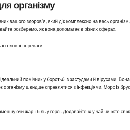
ля організму
ник вашого здоров’я, який діє комплексно на весь організм.
Давайте розберемо, як вона допомагає в різних сферах.
 її головні переваги.
ідеальний помічник у боротьбі з застудами й вірусами. Вона
є організму швидше справлятися з інфекціями. Морс із бру
меншуючи жар і біль у горлі. Додавайте їх у чай чи їжте сві