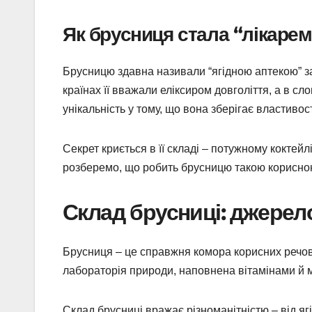
Як брусниця стала “лікарем 
Брусницю здавна називали “ягідною аптекою” за 
країнах її вважали еліксиром довголіття, а в слов
унікальність у тому, що вона зберігає властивост
Секрет криється в її складі – потужному коктейл
розберемо, що робить брусницю такою корисно
Склад брусниці: джерел
Брусниця – це справжня комора корисних речовин
лабораторія природи, наповнена вітамінами й мі
Склад брусниці вражає різноманітністю – від я