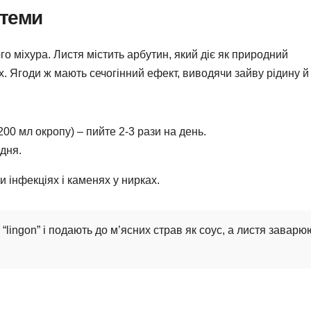
стеми
го міхура. Листя містить арбутин, який діє як природний
х. Ягоди ж мають сечогінний ефект, виводячи зайву рідину й
 200 мл окропу) – пийте 2-3 рази на день.
одня.
 інфекціях і каменях у нирках.
lingon” і подають до м’ясних страв як соус, а листя заварю