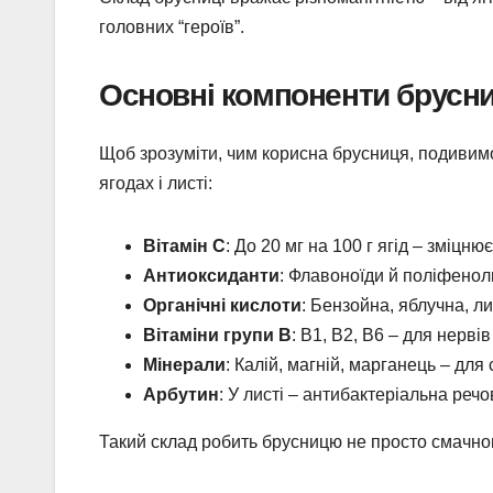
головних “героїв”.
Основні компоненти брусни
Щоб зрозуміти, чим корисна брусниця, подивимо
ягодах і листі:
Вітамін С
: До 20 мг на 100 г ягід – зміцнює
Антиоксиданти
: Флавоноїди й поліфеноли
Органічні кислоти
: Бензойна, яблучна, л
Вітаміни групи B
: B1, B2, B6 – для нервів 
Мінерали
: Калій, магній, марганець – для 
Арбутин
: У листі – антибактеріальна реч
Такий склад робить брусницю не просто смачною,