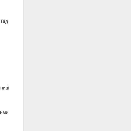
 Від
сниці
жими