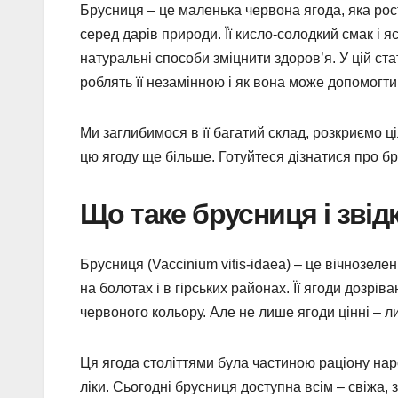
Брусниця – це маленька червона ягода, яка росте
серед дарів природи. Її кисло-солодкий смак і 
натуральні способи зміцнити здоров’я. У цій ста
роблять її незамінною і як вона може допомогти
Ми заглибимося в її багатий склад, розкриємо
цю ягоду ще більше. Готуйтеся дізнатися про бру
Що таке брусниця і звід
Брусниця (Vaccinium vitis-idaea) – це вічнозелен
на болотах і в гірських районах. Її ягоди дозрі
червоного кольору. Але не лише ягоди цінні – л
Ця ягода століттями була частиною раціону наро
ліки. Сьогодні брусниця доступна всім – свіжа, 