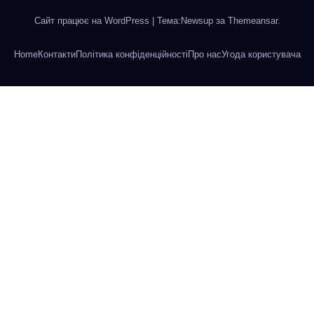
Сайт працює на WordPress
|
Тема:Newsup за
Themeansar
.
Home
Контакти
Політика конфіденційності
Про нас
Угода користувача