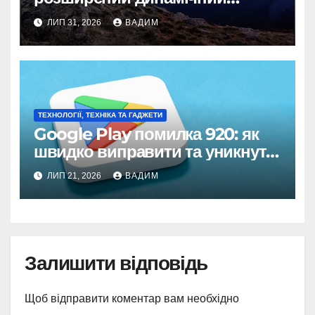
діапазон
ЛИП 31, 2026
ВАДИМ
ТЕХНОЛОГІЇ, ТЕХНІКА ТА ГАДЖЕТИ
Google Play помилка 920: як
швидко виправити та уникнути
в майбутньому
ЛИП 21, 2026
ВАДИМ
Залишити відповідь
Щоб відправити коментар вам необхідно