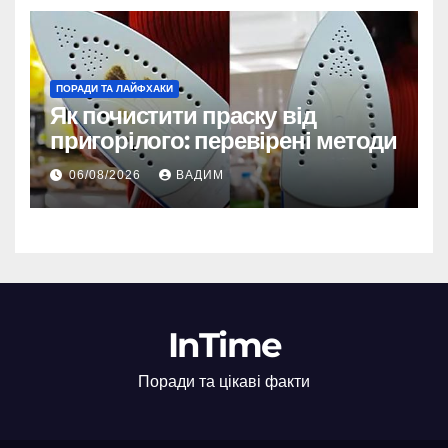
ПОРАДИ ТА ЛАЙФХАКИ
Як почистити праску від
пригорілого: перевірені методи
06/08/2026
ВАДИМ
InTime
Поради та цікаві факти