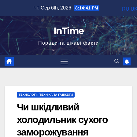
Перейти
Чт. Сер 6th, 2026
8:14:42 PM
RU
U
до
вмісту
InTime
Поради та цікаві факти
ТЕХНОЛОГІЇ, ТЕХНІКА ТА ГАДЖЕТИ
Чи шкідливий
холодильник сухого
заморожування