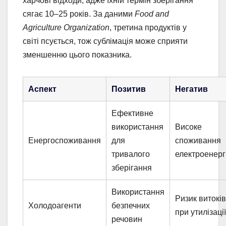
харчові відходи, адже їхній термін зберігання
сягає 10–25 років. За даними
Food and
Agriculture Organization
, третина продуктів у
світі псується, тож сублімація може сприяти
зменшенню цього показника.
Аспект
Позитив
Негатив
Ефективне
використання
Високе
Енергоспоживання
для
споживання
тривалого
електроенергі
зберігання
Використання
Ризик витоків
Холодоагенти
безпечних
при утилізації
речовин