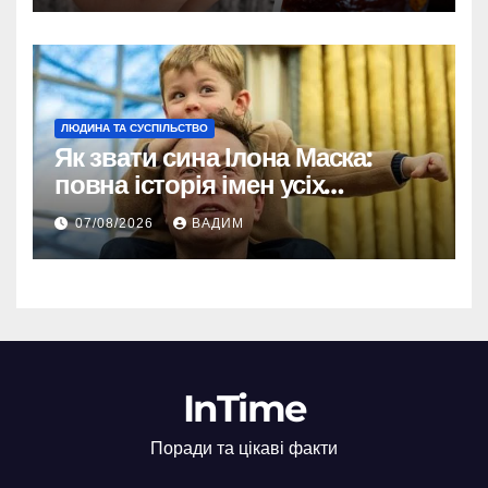
ЛЮДИНА ТА СУСПІЛЬСТВО
Як звати сина Ілона Маска:
повна історія імен усіх
хлопчиків мільярдера
07/08/2026
ВАДИМ
InTime
Поради та цікаві факти