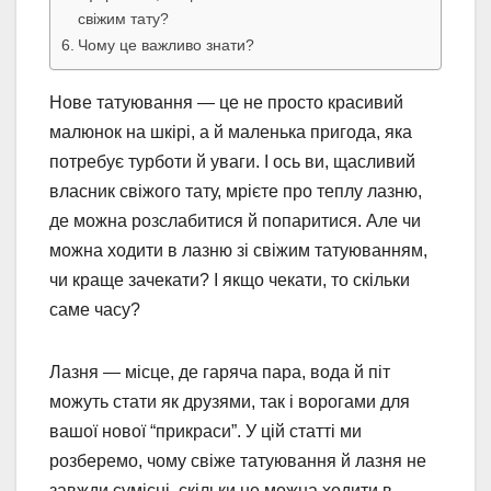
свіжим тату?
Чому це важливо знати?
Нове татуювання — це не просто красивий
малюнок на шкірі, а й маленька пригода, яка
потребує турботи й уваги. І ось ви, щасливий
власник свіжого тату, мрієте про теплу лазню,
де можна розслабитися й попаритися. Але чи
можна ходити в лазню зі свіжим татуюванням,
чи краще зачекати? І якщо чекати, то скільки
саме часу?
Лазня — місце, де гаряча пара, вода й піт
можуть стати як друзями, так і ворогами для
вашої нової “прикраси”. У цій статті ми
розберемо, чому свіже татуювання й лазня не
завжди сумісні, скільки не можна ходити в