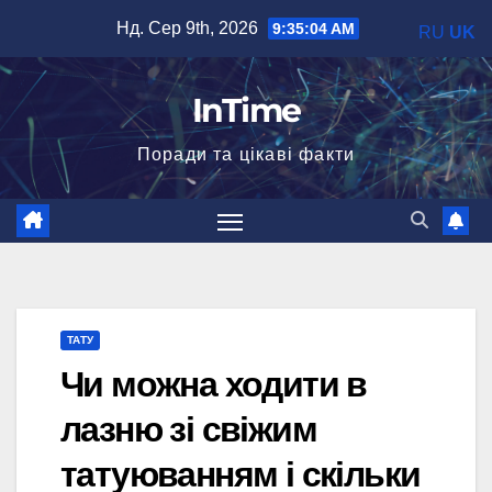
Перейти
Нд. Сер 9th, 2026
9:35:05 AM
RU
UK
до
вмісту
InTime
Поради та цікаві факти
ТАТУ
Чи можна ходити в
лазню зі свіжим
татуюванням і скільки