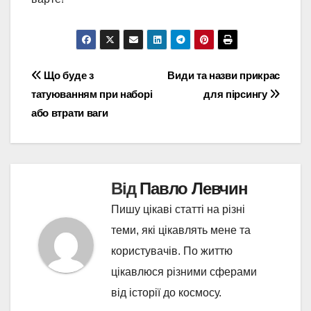
Навігація
Що буде з
Види та назви прикрас
татуюванням при наборі
для пірсингу
записів
або втрати ваги
Від
Павло Левчин
Пишу цікаві статті на різні
теми, які цікавлять мене та
користувачів. По життю
цікавлюся різними сферами
від історії до космосу.