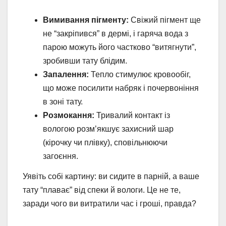
Вимивання пігменту:
Свіжий пігмент ще
не “закріпився” в дермі, і гаряча вода з
парою можуть його частково “витягнути”,
зробивши тату блідим.
Запалення:
Тепло стимулює кровообіг,
що може посилити набряк і почервоніння
в зоні тату.
Розмокання:
Тривалий контакт із
вологою розм’якшує захисний шар
(кірочку чи плівку), сповільнюючи
загоєння.
Уявіть собі картину: ви сидите в парній, а ваше
тату “плаває” від спеки й вологи. Це не те,
заради чого ви витратили час і гроші, правда?