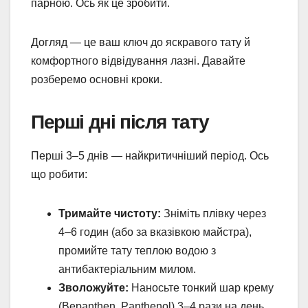
парною. Ось як це зробити.
Догляд — це ваш ключ до яскравого тату й
комфортного відвідування лазні. Давайте
розберемо основні кроки.
Перші дні після тату
Перші 3–5 днів — найкритичніший період. Ось
що робити:
Тримайте чистоту:
Зніміть плівку через
4–6 годин (або за вказівкою майстра),
промийте тату теплою водою з
антибактеріальним милом.
Зволожуйте:
Наносьте тонкий шар крему
(Bepanthen, Panthenol) 3–4 рази на день,