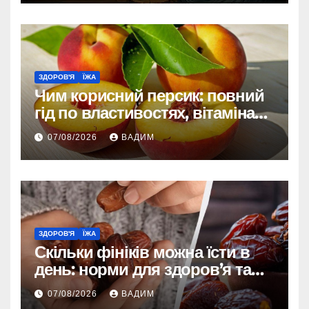
ЗДОРОВ'Я
ЇЖА
Чим корисний персик: повний
гід по властивостях, вітамінах і
впливі на організм
07/08/2026
ВАДИМ
ЗДОРОВ'Я
ЇЖА
Скільки фініків можна їсти в
день: норми для здоров’я та
енергії
07/08/2026
ВАДИМ