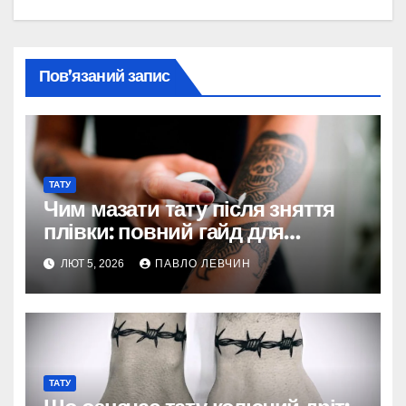
Пов’язаний запис
ТАТУ
Чим мазати тату після зняття
плівки: повний гайд для
ідеального загоєння
ЛЮТ 5, 2026
ПАВЛО ЛЕВЧИН
ТАТУ