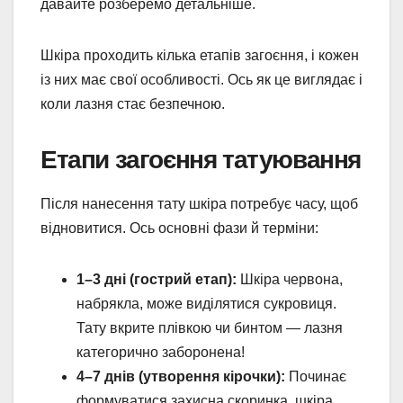
давайте розберемо детальніше.
Шкіра проходить кілька етапів загоєння, і кожен
із них має свої особливості. Ось як це виглядає і
коли лазня стає безпечною.
Етапи загоєння татуювання
Після нанесення тату шкіра потребує часу, щоб
відновитися. Ось основні фази й терміни:
1–3 дні (гострий етап):
Шкіра червона,
набрякла, може виділятися сукровиця.
Тату вкрите плівкою чи бинтом — лазня
категорично заборонена!
4–7 днів (утворення кірочки):
Починає
формуватися захисна скоринка, шкіра