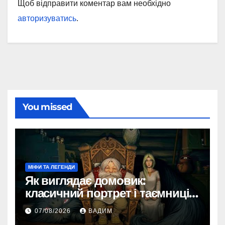
Щоб відправити коментар вам необхідно
авторизуватись
.
You missed
МІФИ ТА ЛЕГЕНДИ
Як виглядає домовик:
класичний портрет і таємниці
зовнішності
07/08/2026
ВАДИМ