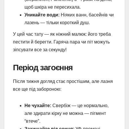
щоб шкіра не пересихала.
Уникайте води:
Ніяких ванн, басейнів чи
лазень — тільки короткий душ.
У цей час тату — як ніжний малюк: його треба
пестити й берегти. Гаряча пара чи піт можуть
зіпсувати все за секунду!
Період загоєння
Після тижня догляд стає простішим, але лазня
все ще під забороною:
Не чухайте:
Свербіж — це нормально,
але здирати кірку не можна — пігмент
“втече”.
Захищайте від сонця:
УФ-промені