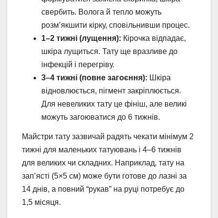
свербить. Волога й тепло можуть
розм’якшити кірку, сповільнивши процес.
1–2 тижні (лущення):
Кірочка відпадає,
шкіра лущиться. Тату ще вразливе до
інфекцій і перегріву.
3–4 тижні (повне загоєння):
Шкіра
відновлюється, пігмент закріплюється.
Для невеликих тату це фініш, але великі
можуть загоюватися до 6 тижнів.
Майстри тату зазвичай радять чекати мінімум 2
тижні для маленьких татуювань і 4–6 тижнів
для великих чи складних. Наприклад, тату на
зап’ясті (5×5 см) може бути готове до лазні за
14 днів, а повний “рукав” на руці потребує до
1,5 місяця.