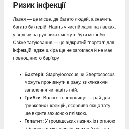
Ризик інфекції
Лазня — це місце, де багато людей, а значить,
багато бактерій. Навіть у чистій лазні на лавках,
у воді чи на рушниках можуть бути мікроби.
Свіже татуювання — це відкритий “портал” для
інфекцій, адже шкіра ще не загоїлася й не має
повноцінного бар’єру.
Бактерії:
Staphylococcus чи Streptococcus
можуть проникнути в рану, викликаючи
запалення чи навіть гній.
Грибки:
Вологе середовище — рай для
грибкових інфекцій, особливо якщо тату
ще вкрите захисною плівкою.
Гепатит:
У громадських лазнях із поганою
гігієною є ризик вірусів, хоч це й рідкість.