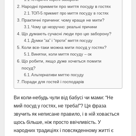
Народні прикмети про миття посуду в гостях
ТОП-5 прикмет про миття посуду в гостях
Практичні причини: чому краще не мити?
Чому це незручно: реальні причини
Що думають сучасні люди про цю заборону?
Думки “за” і “проти” миття посуду
Коли все-таки можна мити посуд у гостях?
Винятки, коли миття посуду – ок
Що робити, якщо дуже хочеться помити
посуд?
Альтернативи миттю посуду
Поради для гостей і господарів
Ви коли-небудь чули від бабусі чи мами: “Не
мий посуд у гостях, не треба!”? Ця фраза
звучить як неписане правило, і в ній ховається
щось більше, ніж просто ввічливість. У
народних традиціях і повсякденному житті є