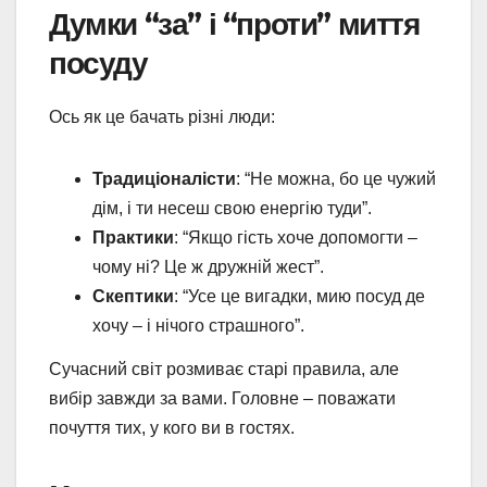
Думки “за” і “проти” миття
посуду
Ось як це бачать різні люди:
Традиціоналісти
: “Не можна, бо це чужий
дім, і ти несеш свою енергію туди”.
Практики
: “Якщо гість хоче допомогти –
чому ні? Це ж дружній жест”.
Скептики
: “Усе це вигадки, мию посуд де
хочу – і нічого страшного”.
Сучасний світ розмиває старі правила, але
вибір завжди за вами. Головне – поважати
почуття тих, у кого ви в гостях.