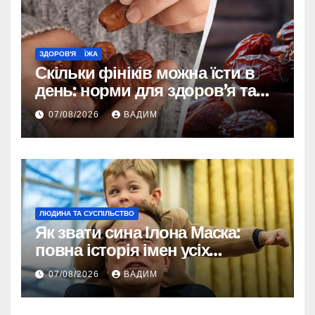
ЗДОРОВ'Я
ЇЖА
Скільки фініків можна їсти в
день: норми для здоров’я та
енергії
07/08/2026
ВАДИМ
ЛЮДИНА ТА СУСПІЛЬСТВО
Як звати сина Ілона Маска:
повна історія імен усіх
хлопчиків мільярдера
07/08/2026
ВАДИМ