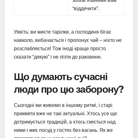
зобов’язаними вам
“віддячити”.
Уявіть: ви миєте тарілки, а господиня бігає
навколо, вибачається і пропонує чай – ніхто не
розслабляється! Тож іноді краще просто
сказати “дякую” і не лізти до раковини.
Що думають сучасні
люди про цю заборону?
Сьогодні ми живемо в іншому ритмі, і старі
прикмети вже не такі актуальні. Хтось усе ще
дотримується традицій, а хтось сміється над
ними і миє посуд у гостях без вагань. Як же