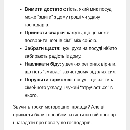
Вимити достаток
: гість, який миє посуд,
може “змити” з дому гроші чи удачу
господарів.
Принести сварки
: кажуть, що це може
посварити членів сім’ї між собою.
Забрати щастя
: чужі руки на посуді нібито
забирають радість із дому.
Накликати біду
: у деяких регіонах вірили,
що гість “змиває” захист дому від злих сил.
Порушити гармонію
: посуд – це частина
сімейного укладу, і чужий “втручається” в
нього.
Звучить трохи моторошно, правда? Але ці
прикмети були способом захистити свій простір
і нагадати про повагу до господарів.