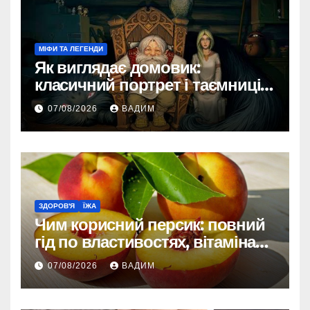
МІФИ ТА ЛЕГЕНДИ
Як виглядає домовик:
класичний портрет і таємниці
зовнішності
07/08/2026
ВАДИМ
ЗДОРОВ'Я
ЇЖА
Чим корисний персик: повний
гід по властивостях, вітамінах і
впливі на організм
07/08/2026
ВАДИМ