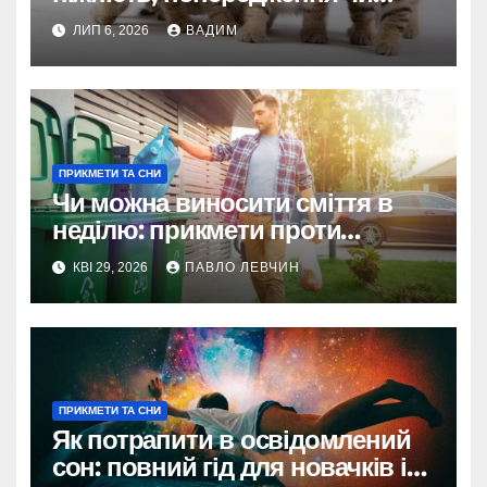
послання підсвідомості
ЛИП 6, 2026
ВАДИМ
ПРИКМЕТИ ТА СНИ
Чи можна виносити сміття в
неділю: прикмети проти
реальності
КВІ 29, 2026
ПАВЛО ЛЕВЧИН
ПРИКМЕТИ ТА СНИ
Як потрапити в освідомлений
сон: повний гід для новачків і