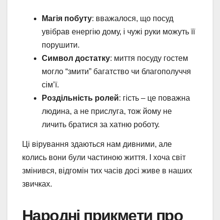
Магія побуту
: вважалося, що посуд
увібрав енергію дому, і чужі руки можуть її
порушити.
Символ достатку
: миття посуду гостем
могло “змити” багатство чи благополуччя
сім’ї.
Роздільність ролей
: гість – це поважна
людина, а не прислуга, тож йому не
личить братися за хатню роботу.
Ці вірування здаються нам дивними, але
колись вони були частиною життя. І хоча світ
змінився, відгомін тих часів досі живе в наших
звичках.
Народні прикмети про