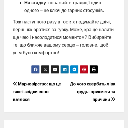
На згадку
: поважайте традиції один
одного – це ключ до гарних стосунків.
Тож наступного разу в гостях подумайте двічі,
перш ніж братися за губку. Може, краще налити
ще чаю і насолодитися моментом? Вибирайте
те, що ближче вашому серцю – головне, щоб
усім було комфортно!
Навігація
Марновірство: що це
До чого свербить ліва
таке і звідки воно
грудь: прикмети та
записів
взялося
причини