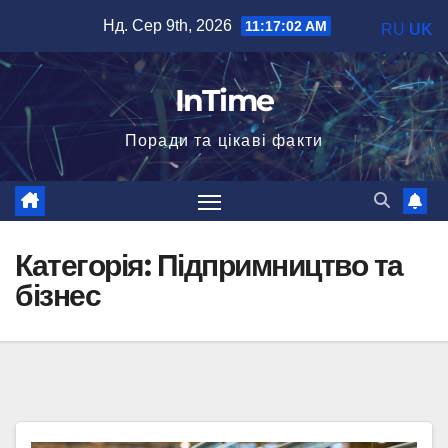
Перейти
Нд. Сер 9th, 2026
11:17:03 AM
RU
UK
до
вмісту
InTime
Поради та цікаві факти
Категорія:
Підпримництво та
бізнес