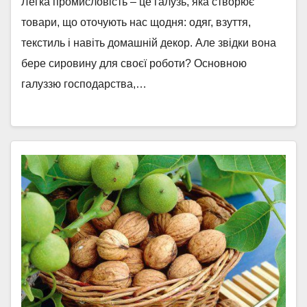
Легка промисловість – це галузь, яка створює
товари, що оточують нас щодня: одяг, взуття,
текстиль і навіть домашній декор. Але звідки вона
бере сировину для своєї роботи? Основною
галуззю господарства,…