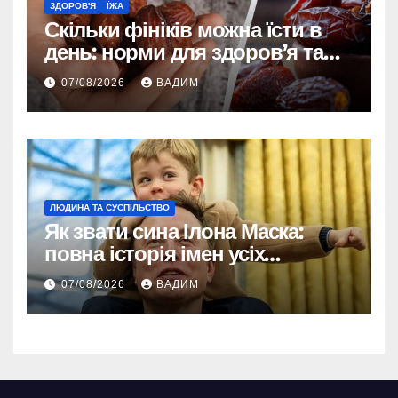
ЗДОРОВ'Я
ЇЖА
Скільки фініків можна їсти в
день: норми для здоров’я та
енергії
07/08/2026
ВАДИМ
ЛЮДИНА ТА СУСПІЛЬСТВО
Як звати сина Ілона Маска:
повна історія імен усіх
хлопчиків мільярдера
07/08/2026
ВАДИМ