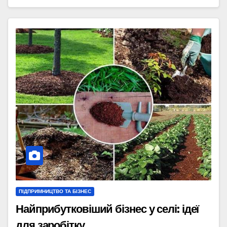
ПІДПРИМНИЦТВО ТА БІЗНЕС
Найприбутковіший бізнес у селі: ідеї
для заробітку