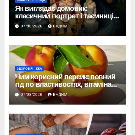
МІФИ ТА ЛЕГЕНДИ
Як виглядає домовик:
класичний портрет і таємниці
зовнішності
07/08/2026
ВАДИМ
ЗДОРОВ'Я
ЇЖА
Чим корисний персик: повний
гід по властивостях, вітамінах і
впливі на організм
07/08/2026
ВАДИМ