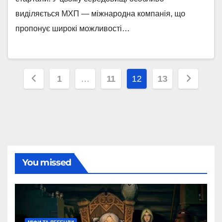
виділяється МХП — міжнародна компанія, що
пропонує широкі можливості…
Пагінація
1
…
11
12
13
записів
You missed