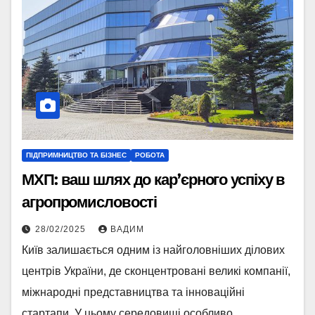
ПІДПРИМНИЦТВО ТА БІЗНЕС
РОБОТА
МХП: ваш шлях до кар’єрного успіху в
агропромисловості
28/02/2025
ВАДИМ
Київ залишається одним із найголовніших ділових
центрів України, де сконцентровані великі компанії,
міжнародні представництва та інноваційні
стартапи. У цьому середовищі особливо