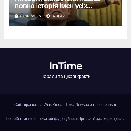
повна історія імен усіх
хлопчиків мільярдера
07/08/2026
ВАДИМ
InTime
Поради та цікаві факти
Сайт працює на WordPress
|
Тема:Newsup за
Themeansar
.
Home
Контакти
Політика конфіденційності
Про нас
Угода користувача