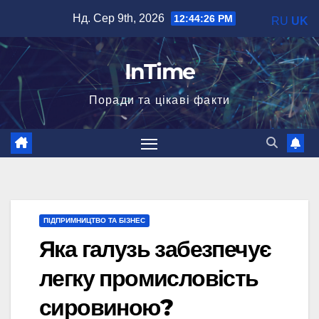
Перейти
Нд. Сер 9th, 2026
12:44:27 PM
RU
UK
до
вмісту
InTime
Поради та цікаві факти
ПІДПРИМНИЦТВО ТА БІЗНЕС
Яка галузь забезпечує
легку промисловість
сировиною?