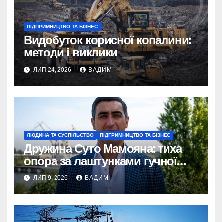
ПІДПРИМНИЦТВО ТА БІЗНЕС
Видобуток корисної копалини:
методи і виклики
ЛИП 24, 2026
ВАДИМ
ЛЮДИНА ТА СУСПІЛЬСТВО
ПІДПРИМНИЦТВО ТА БІЗНЕС
Дружина Суто Мамояна: тиха
опора за лаштунками гучної
політичної кар’єри
ЛИП 9, 2026
ВАДИМ