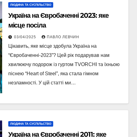
ЛЮДИНА ТА СУСПІЛЬСТВО
Україна на Євробаченні 2023: яке
місце посіла
03/04/2025
ПАВЛО ЛЕВЧИН
Цікавить, яке місце здобула Україна на
“Євробаченні-2023”? Цей рік подарував нам
хвилюючу подорож із гуртом TVORCHI та їхньою
піснею “Heart of Steel”, яка стала гімном
незламності. У цій статті ми…
ЛЮДИНА ТА СУСПІЛЬСТВО
Україна на Євробаченні 2011: яке