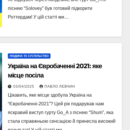
піснею “Solovey” був готовий підкорити
Роттердам! У цій статті ми…
ЛЮДИНА ТА СУСПІЛЬСТВО
Україна на Євробаченні 2021: яке
місце посіла
03/04/2025
ПАВЛО ЛЕВЧИН
Цікавить, яке місце здобула Україна на
“Євробаченні-2021”? Цей рік подарував нам
яскравий виступ гурту Go_A з піснею “Shum”, яка
стала справжньою сенсацією й принесла високий
результат! У цій статті ми…