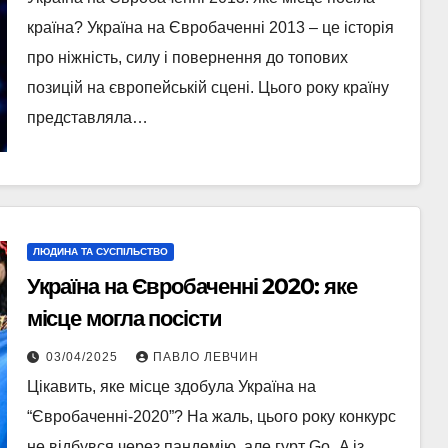
країна? Україна на Євробаченні 2013 – це історія
про ніжність, силу і повернення до топових
позицій на європейській сцені. Цього року країну
представляла…
ЛЮДИНА ТА СУСПІЛЬСТВО
Україна на Євробаченні 2020: яке
місце могла посісти
03/04/2025
ПАВЛО ЛЕВЧИН
Цікавить, яке місце здобула Україна на
“Євробаченні-2020”? На жаль, цього року конкурс
не відбувся через пандемію, але гурт Go_A із