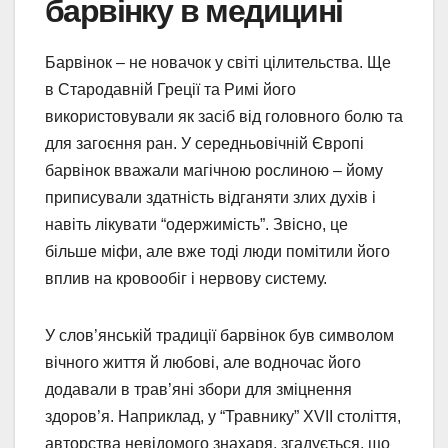
барвінку в медицині
Барвінок – не новачок у світі цілительства. Ще
в Стародавній Греції та Римі його
використовували як засіб від головного болю та
для загоєння ран. У середньовічній Європі
барвінок вважали магічною рослиною – йому
приписували здатність відганяти злих духів і
навіть лікувати “одержимість”. Звісно, це
більше міфи, але вже тоді люди помітили його
вплив на кровообіг і нервову систему.
У слов’янській традиції барвінок був символом
вічного життя й любові, але водночас його
додавали в трав’яні збори для зміцнення
здоров’я. Наприклад, у “Травнику” XVII століття,
авторства невідомого знахаря, згадується, що