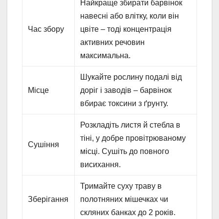
Найкраще збирати барвінок
навесні або влітку, коли він
Час збору
цвіте – тоді концентрація
активних речовин
максимальна.
Шукайте рослину подалі від
Місце
доріг і заводів – барвінок
вбирає токсини з ґрунту.
Розкладіть листя й стебла в
тіні, у добре провітрюваному
Сушіння
місці. Сушіть до повного
висихання.
Тримайте суху траву в
Зберігання
полотняних мішечках чи
скляних банках до 2 років.