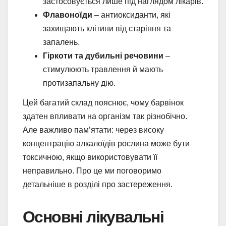
застосовується лише під наглядом лікарів.
Флавоноїди
– антиоксиданти, які
захищають клітини від старіння та
запалень.
Гіркоти та дубильні речовини
–
стимулюють травлення й мають
протизапальну дію.
Цей багатий склад пояснює, чому барвінок
здатен впливати на організм так різнобічно.
Але важливо пам’ятати: через високу
концентрацію алкалоїдів рослина може бути
токсичною, якщо використовувати її
неправильно. Про це ми поговоримо
детальніше в розділі про застереження.
Основні лікувальні