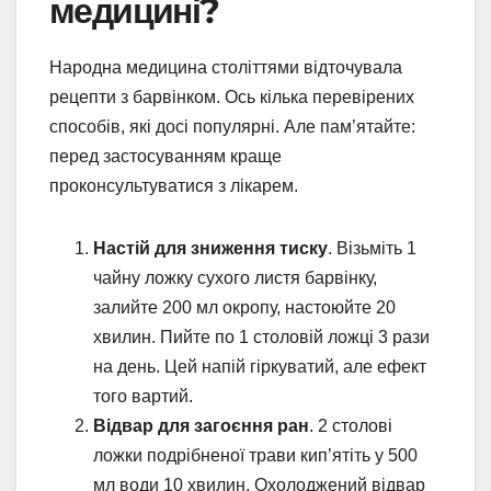
медицині?
Народна медицина століттями відточувала
рецепти з барвінком. Ось кілька перевірених
способів, які досі популярні. Але пам’ятайте:
перед застосуванням краще
проконсультуватися з лікарем.
Настій для зниження тиску
. Візьміть 1
чайну ложку сухого листя барвінку,
залийте 200 мл окропу, настоюйте 20
хвилин. Пийте по 1 столовій ложці 3 рази
на день. Цей напій гіркуватий, але ефект
того вартий.
Відвар для загоєння ран
. 2 столові
ложки подрібненої трави кип’ятіть у 500
мл води 10 хвилин. Охолоджений відвар