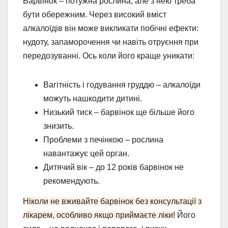
Барвінок – потужна рослина, але з нею треба
бути обережним. Через високий вміст
алкалоїдів він може викликати побічні ефекти:
нудоту, запаморочення чи навіть отруєння при
передозуванні. Ось коли його краще уникати:
Вагітність і годування груддю – алкалоїди
можуть нашкодити дитині.
Низький тиск – барвінок ще більше його
знизить.
Проблеми з печінкою – рослина
навантажує цей орган.
Дитячий вік – до 12 років барвінок не
рекомендують.
Ніколи не вживайте барвінок без консультації з
лікарем, особливо якщо приймаєте ліки!
Його