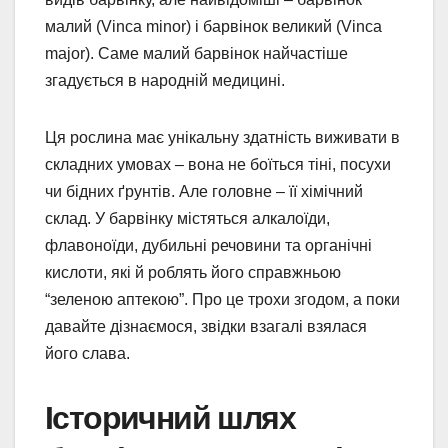
малий (Vinca minor) і барвінок великий (Vinca
major). Саме малий барвінок найчастіше
згадується в народній медицині.
Ця рослина має унікальну здатність виживати в
складних умовах – вона не боїться тіні, посухи
чи бідних ґрунтів. Але головне – її хімічний
склад. У барвінку містяться алкалоїди,
флавоноїди, дубильні речовини та органічні
кислоти, які й роблять його справжньою
“зеленою аптекою”. Про це трохи згодом, а поки
давайте дізнаємося, звідки взагалі взялася
його слава.
Історичний шлях