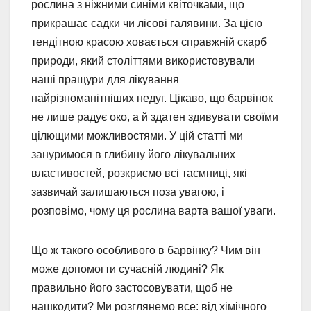
рослина з ніжними синіми квіточками, що
прикрашає садки чи лісові галявини. За цією
тендітною красою ховається справжній скарб
природи, який століттями використовували
наші пращури для лікування
найрізноманітніших недуг. Цікаво, що барвінок
не лише радує око, а й здатен здивувати своїми
цілющими можливостями. У цій статті ми
зануримося в глибину його лікувальних
властивостей, розкриємо всі таємниці, які
зазвичай залишаються поза увагою, і
розповімо, чому ця рослина варта вашої уваги.
Що ж такого особливого в барвінку? Чим він
може допомогти сучасній людині? Як
правильно його застосовувати, щоб не
нашкодити? Ми розглянемо все: від хімічного