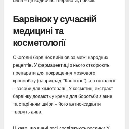
сила – це водночас і перевага, і ризик.
Барвінок у сучасній
медицині та
косметології
Сьогодні барвінок вийшов за межі народних
рецептів. У фармацевтиці з нього створюють
препарати для покращення мозкового
кровообігу (наприклад, “Кавінтон”), а в онкології
– засоби для хіміотерапії. У косметиці екстракт
барвінку додають у креми для боротьби з акне
та старінням шкіри – його антиоксиданти
творять дива.
Цікаво, що вчені досі досліджують рослину. У