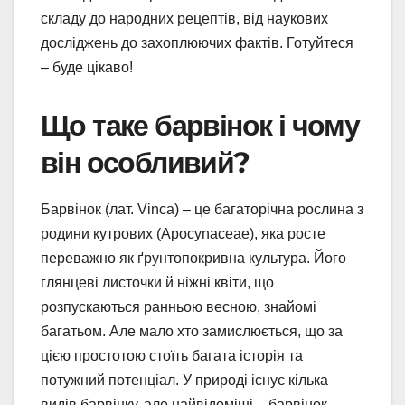
складу до народних рецептів, від наукових
досліджень до захоплюючих фактів. Готуйтеся
– буде цікаво!
Що таке барвінок і чому
він особливий?
Барвінок (лат. Vinca) – це багаторічна рослина з
родини кутрових (Apocynaceae), яка росте
переважно як ґрунтопокривна культура. Його
глянцеві листочки й ніжні квіти, що
розпускаються ранньою весною, знайомі
багатьом. Але мало хто замислюється, що за
цією простотою стоїть багата історія та
потужний потенціал. У природі існує кілька
видів барвінку, але найвідоміші – барвінок