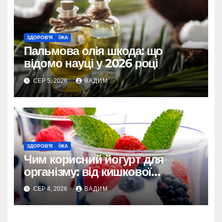
ЗДОРОВ'Я
ЇЖА
Пальмова олія шкода: що
відомо науці у 2026 році
СЕР 5, 2026
ВАДИМ
ЗДОРОВ'Я
ЇЖА
Чим корисний йогурт для
організму: від кишкової
мікрофлори до довголіття
СЕР 4, 2026
ВАДИМ