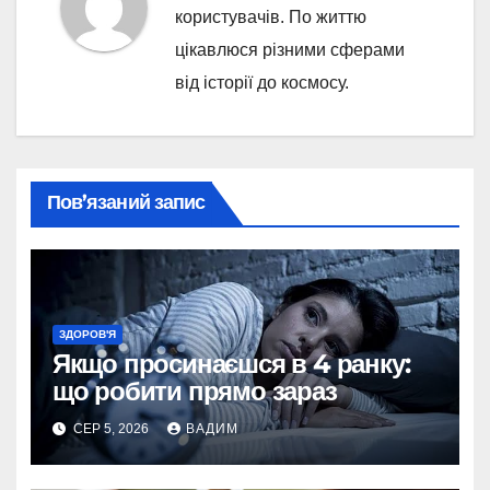
користувачів. По життю
цікавлюся різними сферами
від історії до космосу.
Пов’язаний запис
ЗДОРОВ'Я
Якщо просинаєшся в 4 ранку:
що робити прямо зараз
СЕР 5, 2026
ВАДИМ