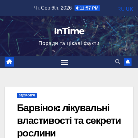
Перейти
Чт. Сер 6th, 2026
4:11:59 PM
RU
UK
до
вмісту
InTime
Поради та цікаві факти
ЗДОРОВ'Я
Барвінок: лікувальні
властивості та секрети
рослини