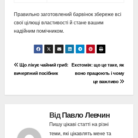
Правильно заготовлений барвінок збереже всі
свої цілющі властивості й стане вашим
надійним помічником.
Навігація
Що лікує чайний гриб:
Екстомія: що це таке, як
вичерпний посібник
воно працюють і чому
записів
це важливо
Від
Павло Левчин
Пишу цікаві статті на різні
теми, які цікавлять мене та