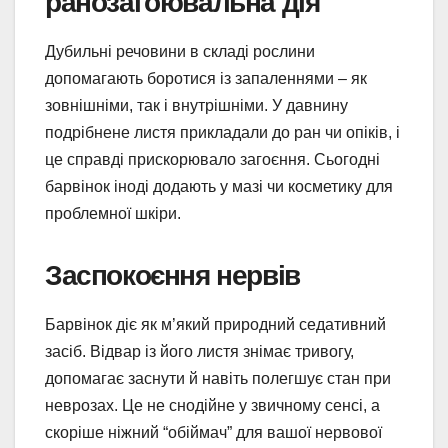
ранозагоювальна дія
Дубильні речовини в складі рослини
допомагають боротися із запаленнями – як
зовнішніми, так і внутрішніми. У давнину
подрібнене листя прикладали до ран чи опіків, і
це справді прискорювало загоєння. Сьогодні
барвінок іноді додають у мазі чи косметику для
проблемної шкіри.
Заспокоєння нервів
Барвінок діє як м’який природний седативний
засіб. Відвар із його листя знімає тривогу,
допомагає заснути й навіть полегшує стан при
неврозах. Це не снодійне у звичному сенсі, а
скоріше ніжний “обіймач” для вашої нервової