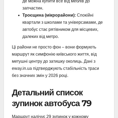
де можна купити все від меблів до
запчастин.
Троєщина (мікрорайони):
Спокійні
квартали з школами та універсамами, де
автобус стає рятівником для місцевих,
далеких від метро.
Ці райони не просто фон – вони формують
маршрут як симфонію київського життя, від
метушні центру до затишку околиць. Дані з
eway.in.ua підтверджують стабільність траси
без значних змін у 2026 році.
Детальний список
зупинок автобуса 79
Маршрут налічує 29 зупинок у кожному