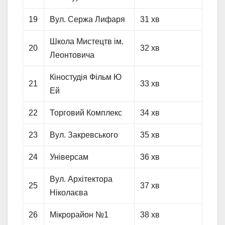
19
Вул. Сержа Лифаря
31 хв
Школа Мистецтв ім.
20
32 хв
Леонтовича
Кіностудія Фільм Ю
21
33 хв
Ей
22
Торговий Комплекс
34 хв
23
Вул. Закревського
35 хв
24
Універсам
36 хв
Вул. Архітектора
25
37 хв
Ніколаєва
26
Мікрорайон №1
38 хв