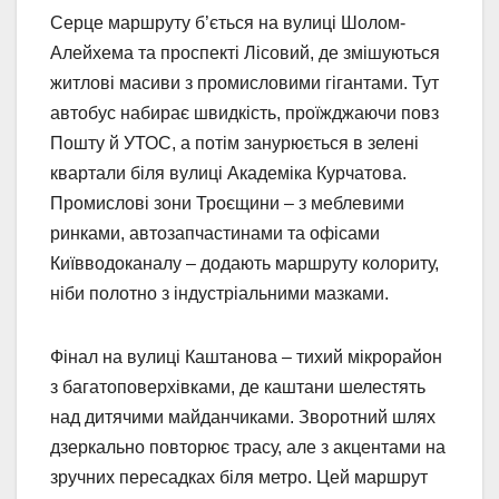
Серце маршруту б’ється на вулиці Шолом-
Алейхема та проспекті Лісовий, де змішуються
житлові масиви з промисловими гігантами. Тут
автобус набирає швидкість, проїжджаючи повз
Пошту й УТОС, а потім занурюється в зелені
квартали біля вулиці Академіка Курчатова.
Промислові зони Троєщини – з меблевими
ринками, автозапчастинами та офісами
Київводоканалу – додають маршруту колориту,
ніби полотно з індустріальними мазками.
Фінал на вулиці Каштанова – тихий мікрорайон
з багатоповерхівками, де каштани шелестять
над дитячими майданчиками. Зворотний шлях
дзеркально повторює трасу, але з акцентами на
зручних пересадках біля метро. Цей маршрут