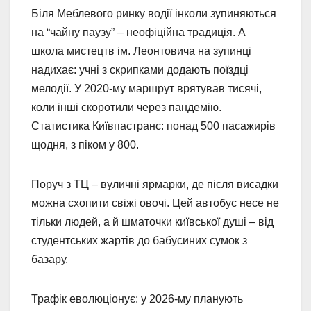
Біля Меблевого ринку водії інколи зупиняються
на “чайну паузу” – неофіційна традиція. А
школа мистецтв ім. Леонтовича на зупинці
надихає: учні з скрипками додають поїздці
мелодії. У 2020-му маршрут врятував тисячі,
коли інші скоротили через пандемію.
Статистика Київпастранс: понад 500 пасажирів
щодня, з піком у 800.
Поруч з ТЦ – вуличні ярмарки, де після висадки
можна схопити свіжі овочі. Цей автобус несе не
тільки людей, а й шматочки київської душі – від
студентських жартів до бабусиних сумок з
базару.
Трафік еволюціонує: у 2026-му планують