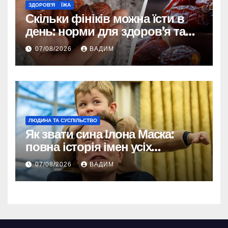
ЗДОРОВ'Я
ЇЖА
Скільки фініків можна їсти в
день: норми для здоров’я та
енергії
07/08/2026
ВАДИМ
ЛЮДИНА ТА СУСПІЛЬСТВО
Як звати сина Ілона Маска:
повна історія імен усіх
хлопчиків мільярдера
07/08/2026
ВАДИМ