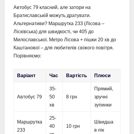
Автобус 79 класний, але затори на
Братиславській можуть дратувати.
Альтернативи? Маршрутка 233 (Лісова –
Лісківська) для швидкості, чи 405 до
Милославської. Метро Лісова + пішки 20 хв до
Каштанової – для любителів свіжого повітря.
Порівняємо:
Варіант
Час
Вартість
Плюси
35-
Прямий,
Автобус 79
50
8 грн
зручні
хв
зупинки
25-
Маршрутка
Швидша
40
10 грн
233
в пік