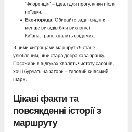
“Флоренція” – ідеал для прогулянки після
поїздки.
Еко-порада:
Обирайте задні сидіння –
менше викидів біля вихлопу, і
Київпастранс хвалить свідомих.
З цими хитрощами маршрут 79 стане
улюбленим, ніби стара добра кава зранку.
Пасажири в відгуках хвалять чистоту салонів,
хоч і бурчать на затори – типовий київський
шарм.
Цікаві факти та
повсякденні історії з
маршруту