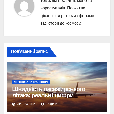
теми, які цікавлять мене та
користувачів. По життю
цікавлюся різними сферами
від історії до космосу.
Пов’язаний запис
ЛОГІСТИКА ТА ТРАНСПОРТ
Швидкість пасажирського
літака: реальні цифри
ЛИП 24, 2026
ВАДИМ