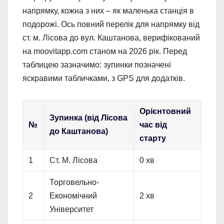
напрямку, кожна з них – як маленька станція в
подорожі. Ось повний перелік для напрямку від
ст. м. Лісова до вул. Каштанова, верифікований
на moovitapp.com станом на 2026 рік. Перед
таблицею зазначимо: зупинки позначені
яскравими табличками, з GPS для додатків.
Орієнтовний
Зупинка (від Лісова
№
час від
до Каштанова)
старту
1
Ст. М. Лісова
0 хв
Торговельно-
2
Економічний
2 хв
Університет