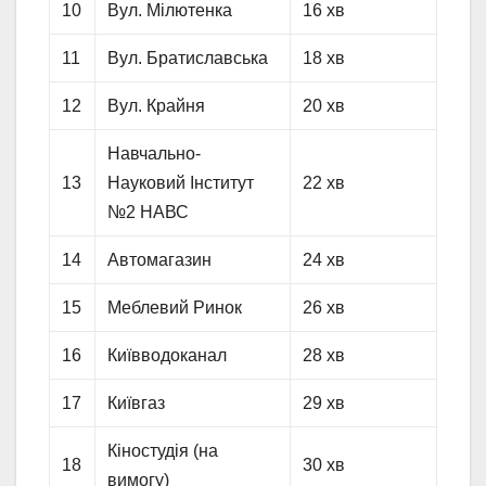
10
Вул. Мілютенка
16 хв
11
Вул. Братиславська
18 хв
12
Вул. Крайня
20 хв
Навчально-
13
Науковий Інститут
22 хв
№2 НАВС
14
Автомагазин
24 хв
15
Меблевий Ринок
26 хв
16
Київводоканал
28 хв
17
Київгаз
29 хв
Кіностудія (на
18
30 хв
вимогу)