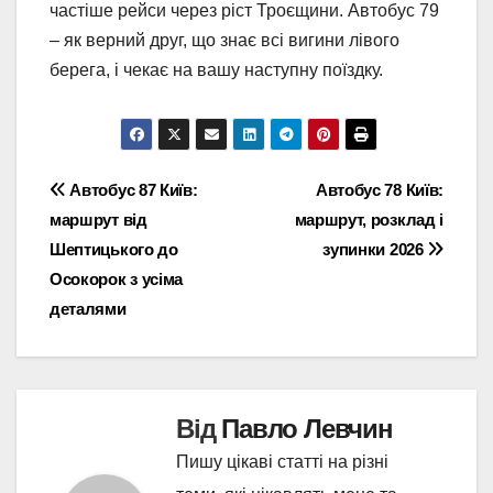
частіше рейси через ріст Троєщини. Автобус 79
– як верний друг, що знає всі вигини лівого
берега, і чекає на вашу наступну поїздку.
Навігація
Автобус 87 Київ:
Автобус 78 Київ:
маршрут від
маршрут, розклад і
записів
Шептицького до
зупинки 2026
Осокорок з усіма
деталями
Від
Павло Левчин
Пишу цікаві статті на різні