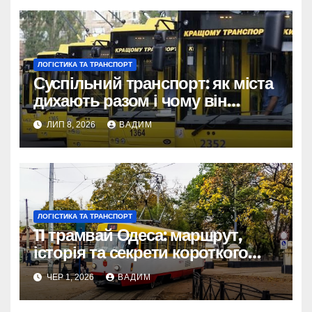
ЛОГІСТИКА ТА ТРАНСПОРТ
Суспільний транспорт: як міста
дихають разом і чому він
змінює наше життя
ЛИП 8, 2026
ВАДИМ
ЛОГІСТИКА ТА ТРАНСПОРТ
11 трамвай Одеса: маршрут,
історія та секрети короткого
шляху крізь Молдаванку
ЧЕР 1, 2026
ВАДИМ