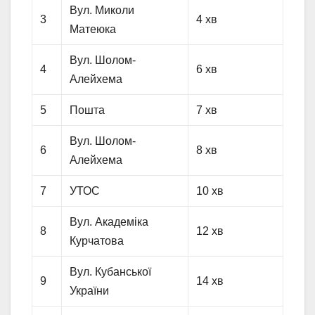
Вул. Миколи
3
4 хв
Матеюка
Вул. Шолом-
4
6 хв
Алейхема
5
Пошта
7 хв
Вул. Шолом-
6
8 хв
Алейхема
7
УТОС
10 хв
Вул. Академіка
8
12 хв
Курчатова
Вул. Кубанської
9
14 хв
України