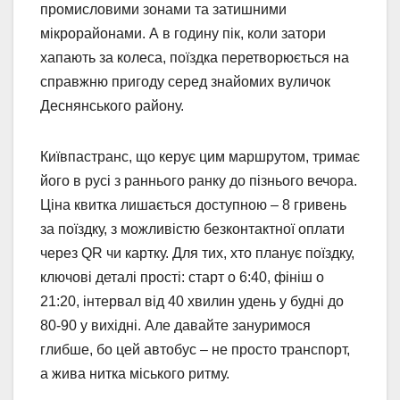
промисловими зонами та затишними
мікрорайонами. А в годину пік, коли затори
хапають за колеса, поїздка перетворюється на
справжню пригоду серед знайомих вуличок
Деснянського району.
Київпастранс, що керує цим маршрутом, тримає
його в русі з раннього ранку до пізнього вечора.
Ціна квитка лишається доступною – 8 гривень
за поїздку, з можливістю безконтактної оплати
через QR чи картку. Для тих, хто планує поїздку,
ключові деталі прості: старт о 6:40, фініш о
21:20, інтервал від 40 хвилин удень у будні до
80-90 у вихідні. Але давайте зануримося
глибше, бо цей автобус – не просто транспорт,
а жива нитка міського ритму.