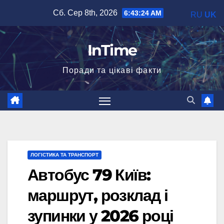
Перейти
Сб. Сер 8th, 2026
6:43:26 AM
RU
UK
до
вмісту
InTime
Поради та цікаві факти
ЛОГІСТИКА ТА ТРАНСПОРТ
Автобус 79 Київ:
маршрут, розклад і
зупинки у 2026 році