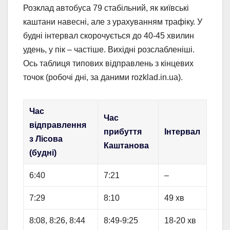
Розклад автобуса 79 стабільний, як київські
каштани навесні, але з урахуванням трафіку. У
будні інтервал скорочується до 40-45 хвилин
удень, у пік – частіше. Вихідні розслабленіші.
Ось таблиця типових відправлень з кінцевих
точок (робочі дні, за даними rozklad.in.ua).
Час
Час
відправлення
прибуття
Інтервал
з Лісова
Каштанова
(будні)
6:40
7:21
–
7:29
8:10
49 хв
8:08, 8:26, 8:44
8:49-9:25
18-20 хв