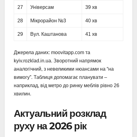
27
Універсам
39 хв
28
Мікрорайон №3
40 хв
29
Вул. Каштанова
41 хв
Джерела даних: moovitapp.com та
kyiv.rozklad.in.ua. Зворотний напрямок
аналогічний, з невеликими нюансами на “на
вимогу”. Таблиця допомагає планувати –
наприклад, від метро до ринку меблів рівно 26
хвилин.
Актуальний розклад
руху на 2026 рік