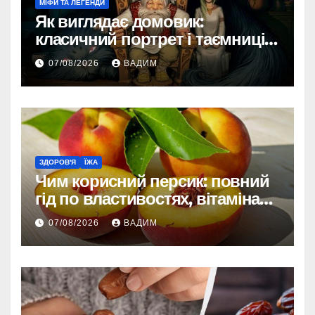
МІФИ ТА ЛЕГЕНДИ
Як виглядає домовик:
класичний портрет і таємниці
зовнішності
07/08/2026
ВАДИМ
ЗДОРОВ'Я
ЇЖА
Чим корисний персик: повний
гід по властивостях, вітамінах і
впливі на організм
07/08/2026
ВАДИМ