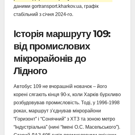
даними gortransport.kharkov.ua, графік
стабільний з січня 2024-го.
Історія маршруту 109:
від промислових
мікрорайонів до
Лідного
Автобус 109 не вчорашній новачок – його
корені сягають кінця 90-х, коли Харків бурхливо
розбудовував промисловість. Тоді, у 1996-1998
роках, маршрут з’єднував мікрорайони
“Горизонт” і “Сонячний” з ХТЗ та зоною метро
“Індустріальна” (нині “Імені О.С. Масельського”).