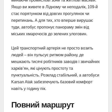
минаючи промислові зони та житлові масиви.
Якщо ви живете в Лідному чи неподалік, 109-й
стає порятунком від довгих прогулянок чи
перетинань. А для тих, хто вперше вирушає
туди, автобус пропонує панораму змін від
міських хмарочосів до зелених улоговин.
Цей транспортний артерія не просто возить
людей – він пульсує ритмом району, де
мешкають тисячі робітників заводів і звичайних
харків’ян, які цінують простоту та
пунктуальність. Розклад стабільний, а автобуси
Karsan Atak забезпечують базовий комфорт
навіть у годину пік.
Повний маршрут