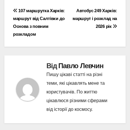
Навігація
107 маршрутка Харків:
Автобус 249 Харків:
маршрут від Салтівки до
маршрут і розклад на
записів
Основа з повним
2026 рік
розкладом
Від
Павло Левчин
Пишу цікаві статті на різні
теми, які цікавлять мене та
користувачів. По життю
цікавлюся різними сферами
від історії до космосу.