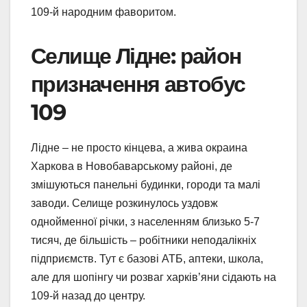
109-й народним фаворитом.
Селище Лідне: район
призначення автобус
109
Лідне – не просто кінцева, а жива окраина
Харкова в Новобаварському районі, де
змішуються панельні будинки, городи та малі
заводи. Селище розкинулось уздовж
однойменної річки, з населенням близько 5-7
тисяч, де більшість – робітники неподалікніх
підприємств. Тут є базові АТБ, аптеки, школа,
але для шопінгу чи розваг харків’яни сідають на
109-й назад до центру.