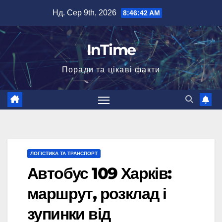
Перейти
Нд. Сер 9th, 2026
8:46:43 AM
до
вмісту
InTime
Поради та цікаві факти
ЛОГІСТИКА ТА ТРАНСПОРТ
Автобус 109 Харків:
маршрут, розклад і
зупинки від