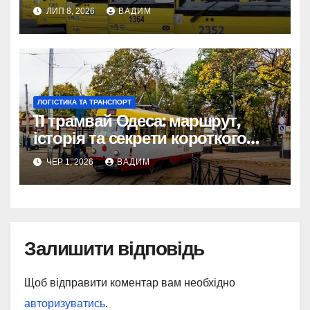
змінює наше життя
ЛИП 8, 2026
ВАДИМ
ЛОГІСТИКА ТА ТРАНСПОРТ
11 трамвай Одеса: маршрут,
історія та секрети короткого
шляху крізь Молдаванку
ЧЕР 1, 2026
ВАДИМ
Залишити відповідь
Щоб відправити коментар вам необхідно
авторизуватись
.