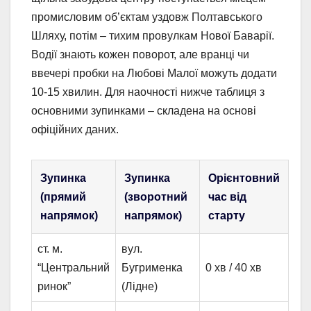
промисловим об’єктам уздовж Полтавського
Шляху, потім – тихим провулкам Нової Баварії.
Водії знають кожен поворот, але вранці чи
ввечері пробки на Любові Малої можуть додати
10-15 хвилин. Для наочності нижче таблиця з
основними зупинками – складена на основі
офіційних даних.
Зупинка
Зупинка
Орієнтовний
(прямий
(зворотний
час від
напрямок)
напрямок)
старту
ст. м.
вул.
“Центральний
Бугрименка
0 хв / 40 хв
ринок”
(Лідне)