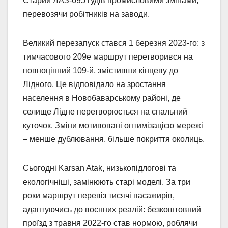
Старий ЛАЗ-695 гудів промисловими змінами,
перевозячи робітників на заводи.
Великий перезапуск стався 1 березня 2023-го: з
тимчасового 209е маршрут перетворився на
повноцінний 109-й, змістивши кінцеву до
Лідного. Це відповідало на зростання
населення в Новобаварському районі, де
селище Лідне перетворюється на спальний
куточок. Зміни мотивовані оптимізацією мережі
– менше дублювання, більше покриття околиць.
Сьогодні Karsan Atak, низькопідлогові та
екологічніші, замінюють старі моделі. За три
роки маршрут перевіз тисячі пасажирів,
адаптуючись до воєнних реалій: безкоштовний
проїзд з травня 2022-го став нормою, роблячи