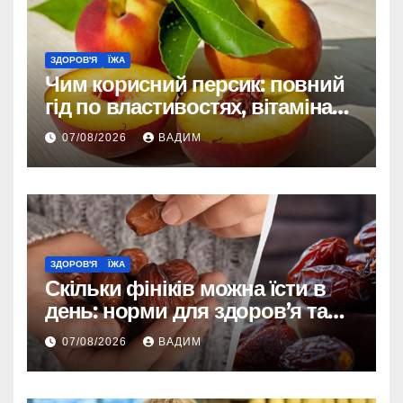
ЗДОРОВ'Я
ЇЖА
Чим корисний персик: повний
гід по властивостях, вітамінах і
впливі на організм
07/08/2026
ВАДИМ
ЗДОРОВ'Я
ЇЖА
Скільки фініків можна їсти в
день: норми для здоров’я та
енергії
07/08/2026
ВАДИМ