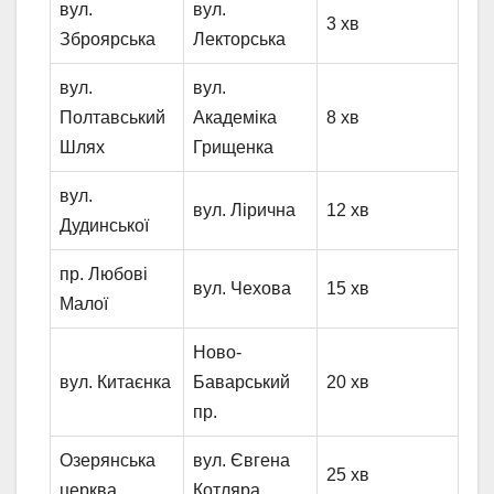
вул.
вул.
3 хв
Зброярська
Лекторська
вул.
вул.
Полтавський
Академіка
8 хв
Шлях
Грищенка
вул.
вул. Лірична
12 хв
Дудинської
пр. Любові
вул. Чехова
15 хв
Малої
Ново-
вул. Китаєнка
Баварський
20 хв
пр.
Озерянська
вул. Євгена
25 хв
церква
Котляра