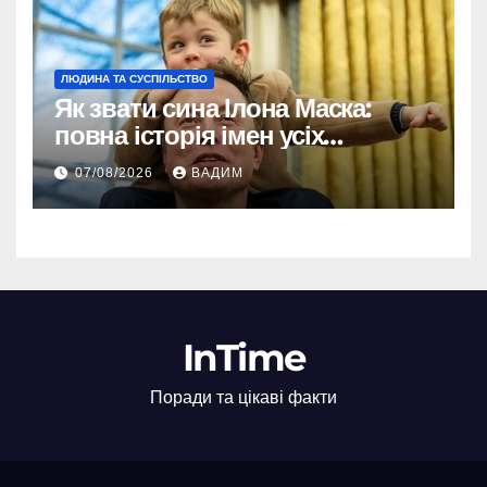
ЛЮДИНА ТА СУСПІЛЬСТВО
Як звати сина Ілона Маска:
повна історія імен усіх
хлопчиків мільярдера
07/08/2026
ВАДИМ
InTime
Поради та цікаві факти