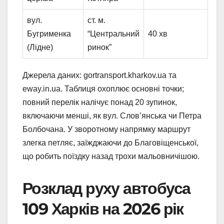
вул.
ст. м.
Бугрименка
“Центральний
40 хв
(Лідне)
ринок”
Джерела даних: gortransport.kharkov.ua та
eway.in.ua. Таблиця охоплює основні точки;
повний перелік налічує понад 20 зупинок,
включаючи менші, як вул. Слов’янська чи Петра
Болбочана. У зворотному напрямку маршрут
злегка петляє, заїжджаючи до Благовіщенської,
що робить поїздку назад трохи мальовничішою.
Розклад руху автобуса
109 Харків на 2026 рік