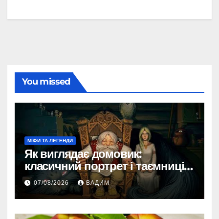
You missed
МІФИ ТА ЛЕГЕНДИ
Як виглядає домовик:
класичний портрет і таємниці
зовнішності
07/08/2026
ВАДИМ