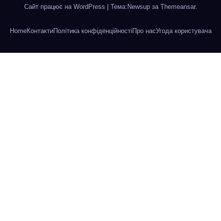
Сайт працює на WordPress
|
Тема:Newsup за
Themeansar
.
Home
Контакти
Політика конфіденційності
Про нас
Угода користувача