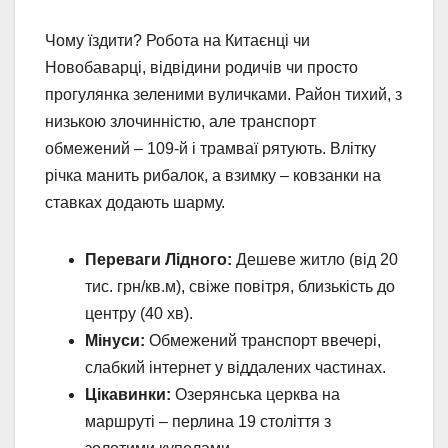
Чому їздити? Робота на Китаєнці чи
Новобаварці, відвідини родичів чи просто
прогулянка зеленими вуличками. Район тихий, з
низькою злочинністю, але транспорт
обмежений – 109-й і трамваї рятують. Влітку
річка манить рибалок, а взимку – ковзанки на
ставках додають шарму.
Переваги Лідного:
Дешеве житло (від 20
тис. грн/кв.м), свіже повітря, близькість до
центру (40 хв).
Мінуси:
Обмежений транспорт ввечері,
слабкий інтернет у віддалених частинах.
Цікавинки:
Озерянська церква на
маршруті – перлина 19 століття з