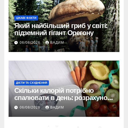
ЦІКАВІ ФАКТИ
Який найбільший гриб у світі:
підземний гігант Орегону
06/08/2026
ВАДИМ
ДІЄТИ ТА СХУДНЕННЯ
Скільки калорій потрібно
спалювати в день: розрахунок
TDEE і безпечні норми
06/08/2026
ВАДИМ