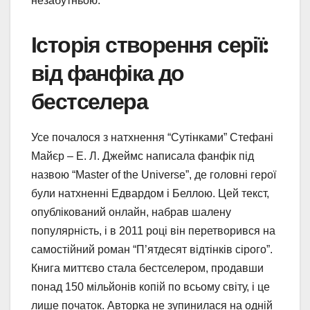
незабутньою.
Історія створення серії:
від фанфіка до
бестселера
Усе почалося з натхнення “Сутінками” Стефані
Майєр – Е. Л. Джеймс написала фанфік під
назвою “Master of the Universe”, де головні герої
були натхненні Едвардом і Беллою. Цей текст,
опублікований онлайн, набрав шалену
популярність, і в 2011 році він перетворився на
самостійний роман “П’ятдесят відтінків сірого”.
Книга миттєво стала бестселером, продавши
понад 150 мільйонів копій по всьому світу, і це
лише початок. Авторка не зупинилася на одній