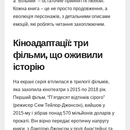
а “Вільний” – остаточне прийняття любові.
Кожна книга – це не просто продовження, а
еволюція персонажів, з детальними описами
емоцій, які роблять читання захоплюючим.
Кіноадаптації: три
фільми, що оживили
історію
На екрані серія втілилася в трилогії фільмів,
яка захопила кінотеатри з 2015 по 2018 рік.
Перший фільм, “П’ятдесят відтінків сірого”
(режисер Сем Тейлор-Джонсон), вийшов у
2015-му і зібрав понад 570 мільйонів доларів у
прокаті. Він вірно передає еротичну напругу
книги, з Дакотою Джонсон у ролі Анастейші та