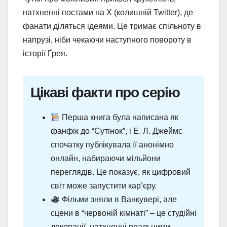
натхненні постами на X (колишній Twitter), де
фанати діляться ідеями. Це тримає спільноту в
напрузі, ніби чекаючи наступного повороту в
історії Ґрея.
Цікаві факти про серію
Перша книга була написана як
фанфік до “Сутінок”, і Е. Л. Джеймс
спочатку публікувала її анонімно
онлайн, набираючи мільйони
переглядів. Це показує, як цифровий
світ може запустити кар’єру.
Фільми зняли в Ванкувері, але
сцени в “червоній кімнаті” – це студійні
декорації, натхненні реальними