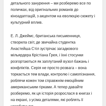
детального занурення – ми розберемо все по
поличках, від оригінальних романів до
кіноадаптацій, з акцентом на еволюцію сюжету і
культурний вплив.
Е. Л. Джеймс, британська письменниця,
створила світ, де звичайна студентка
Анастейша Стіл зустрічає загадкового
мільярдера Крістіана Ґрея, і їхні стосунки
розгортаються як заплутаний вузол бажань і
конфліктів. Серія не просто розвага – вона
торкається тем влади, контролю і самопізнання,
роблячи кожен том справжнім емоційним
американським гірками. А тепер давайте
розберемо, як ця історія розрослася в книгах і
на екрані, з усіма деталями, які роблять її