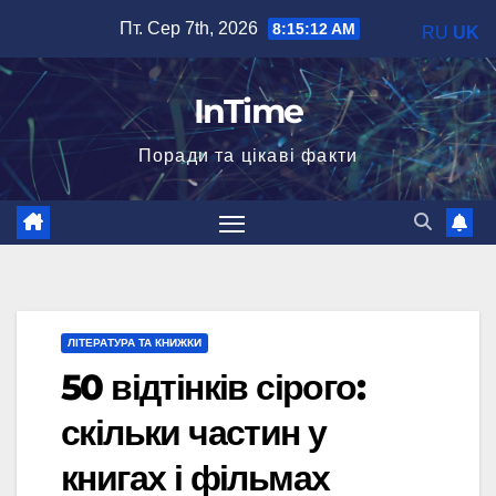
Перейти
Пт. Сер 7th, 2026
8:15:13 AM
RU
UK
до
вмісту
InTime
Поради та цікаві факти
ЛІТЕРАТУРА ТА КНИЖКИ
50 відтінків сірого:
скільки частин у
книгах і фільмах