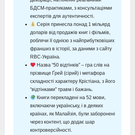
БДСМ-практиками, з консультаціями
експертів для аутентичності.
Серія принесла понад 1 мільярд
доларів від продажів книг і фільмів,
роблячи її однією з найприбутковіших
франшиз в історії, за даними з сайту
RBC-Україна.
Назва “50 відтінків” – гра слів на
прізвище Ґрей (сірий) і метафора
складності характеру Крістіана, з його
“відтінками” травм і бажань.
Книги перекладені на 52 мови,
включаючи українську, і в деяких
країнах, як Малайзія, були заборонені
через контент, що додає шар
контроверсійності.