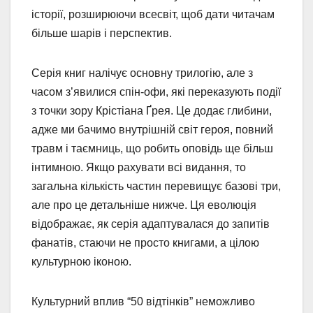
історії, розширюючи всесвіт, щоб дати читачам
більше шарів і перспектив.
Серія книг налічує основну трилогію, але з
часом з’явилися спін-офи, які переказують події
з точки зору Крістіана Ґрея. Це додає глибини,
адже ми бачимо внутрішній світ героя, повний
травм і таємниць, що робить оповідь ще більш
інтимною. Якщо рахувати всі видання, то
загальна кількість частин перевищує базові три,
але про це детальніше нижче. Ця еволюція
відображає, як серія адаптувалася до запитів
фанатів, стаючи не просто книгами, а цілою
культурною іконою.
Культурний вплив “50 відтінків” неможливо