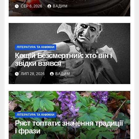
страви
СЕР 6, 2026
ВАДИМ
ЛІТЕРАТУРА ТА КНИЖКИ
Кощій Безсмертний: хто він і
звідки взявся
ЛИП 28, 2026
ВАДИМ
ЛІТЕРАТУРА ТА КНИЖКИ
Ряст топтати: значення традиції
і фрази