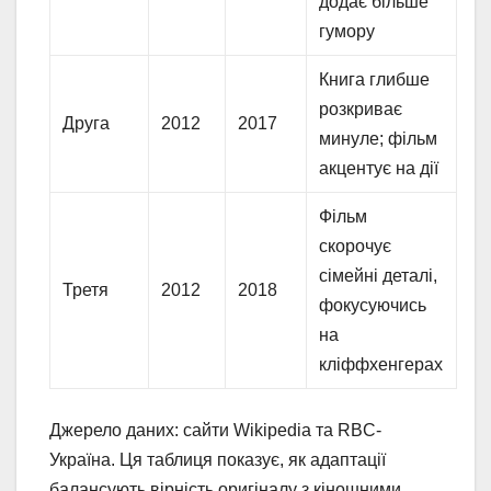
додає більше
гумору
Книга глибше
розкриває
Друга
2012
2017
минуле; фільм
акцентує на дії
Фільм
скорочує
сімейні деталі,
Третя
2012
2018
фокусуючись
на
кліффхенгерах
Джерело даних: сайти Wikipedia та RBC-
Україна. Ця таблиця показує, як адаптації
балансують вірність оригіналу з кіношними