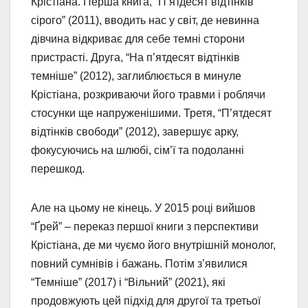
Крістіана. Перша книга, “П’ятдесят відтінків
сірого” (2011), вводить нас у світ, де невинна
дівчина відкриває для себе темні сторони
пристрасті. Друга, “На п’ятдесят відтінків
темніше” (2012), заглиблюється в минуле
Крістіана, розкриваючи його травми і роблячи
стосунки ще напруженішими. Третя, “П’ятдесят
відтінків свободи” (2012), завершує арку,
фокусуючись на шлюбі, сім’ї та подоланні
перешкод.
Але на цьому не кінець. У 2015 році вийшов
“Ґрей” – переказ першої книги з перспективи
Крістіана, де ми чуємо його внутрішній монолог,
повний сумнівів і бажань. Потім з’явилися
“Темніше” (2017) і “Вільний” (2021), які
продовжують цей підхід для другої та третьої