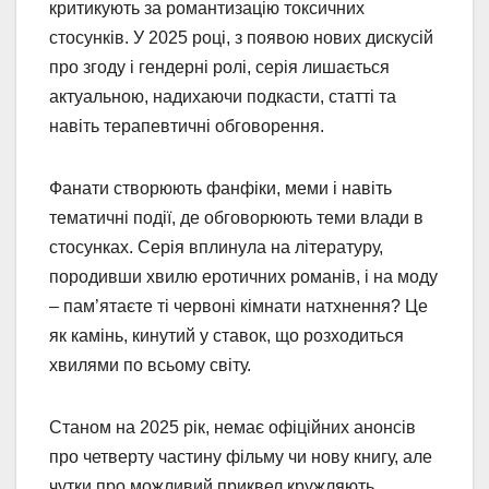
критикують за романтизацію токсичних
стосунків. У 2025 році, з появою нових дискусій
про згоду і гендерні ролі, серія лишається
актуальною, надихаючи подкасти, статті та
навіть терапевтичні обговорення.
Фанати створюють фанфіки, меми і навіть
тематичні події, де обговорюють теми влади в
стосунках. Серія вплинула на літературу,
породивши хвилю еротичних романів, і на моду
– пам’ятаєте ті червоні кімнати натхнення? Це
як камінь, кинутий у ставок, що розходиться
хвилями по всьому світу.
Станом на 2025 рік, немає офіційних анонсів
про четверту частину фільму чи нову книгу, але
чутки про можливий приквел кружляють,