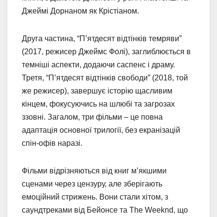
Джеймі Дорнаном як Крістіаном.
Друга частина, “П’ятдесят відтінків темряви”
(2017, режисер Джеймс Фолі), заглиблюється в
темніші аспекти, додаючи саспенс і драму.
Третя, “П’ятдесят відтінків свободи” (2018, той
же режисер), завершує історію щасливим
кінцем, фокусуючись на шлюбі та загрозах
ззовні. Загалом, три фільми – це повна
адаптація основної трилогії, без екранізацій
спін-офів наразі.
Фільми відрізняються від книг м’якшими
сценами через цензуру, але зберігають
емоційний стрижень. Вони стали хітом, з
саундтреками від Бейонсе та The Weeknd, що