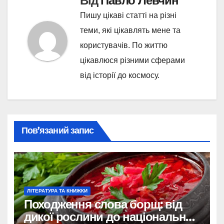
Від
Павло Левчин
Пишу цікаві статті на різні
теми, які цікавлять мене та
користувачів. По життю
цікавлюся різними сферами
від історії до космосу.
Пов’язаний запис
ЛІТЕРАТУРА ТА КНИЖКИ
Походження слова борщ: від
дикої рослини до національної