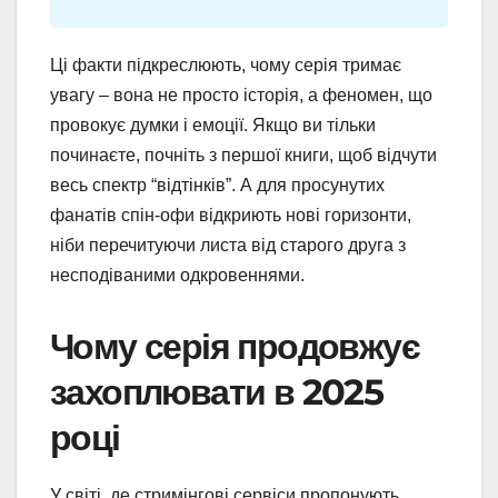
Ці факти підкреслюють, чому серія тримає
увагу – вона не просто історія, а феномен, що
провокує думки і емоції. Якщо ви тільки
починаєте, почніть з першої книги, щоб відчути
весь спектр “відтінків”. А для просунутих
фанатів спін-офи відкриють нові горизонти,
ніби перечитуючи листа від старого друга з
несподіваними одкровеннями.
Чому серія продовжує
захоплювати в 2025
році
У світі, де стримінгові сервіси пропонують