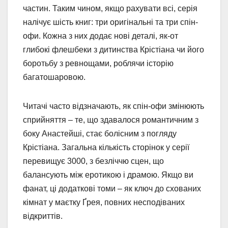
частин. Таким чином, якщо рахувати всі, серія
налічує шість книг: три оригінальні та три спін-
офи. Кожна з них додає нові деталі, як-от
глибокі флешбеки з дитинства Крістіана чи його
боротьбу з ревнощами, роблячи історію
багатошаровою.
Читачі часто відзначають, як спін-офи змінюють
сприйняття – те, що здавалося романтичним з
боку Анастейші, стає болісним з погляду
Крістіана. Загальна кількість сторінок у серії
перевищує 3000, з безліччю сцен, що
балансують між еротикою і драмою. Якщо ви
фанат, ці додаткові томи – як ключ до схованих
кімнат у маєтку Ґрея, повних несподіваних
відкриттів.