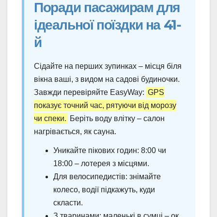
Поради пасажирам для
ідеальної поїздки на 41-
й
Сідайте на перших зупинках – місця біля
вікна ваші, з видом на садові будиночки.
Завжди перевіряйте EasyWay:
GPS
показує точний час, рятуючи від морозу
чи спеки.
Беріть воду влітку – салон
нагрівається, як сауна.
Уникайте пікових годин: 8:00 чи
18:00 – лотерея з місцями.
Для велосипедистів: знімайте
колесо, водії підкажуть, куди
скласти.
З тваринами: маленькі в сумці – ок,