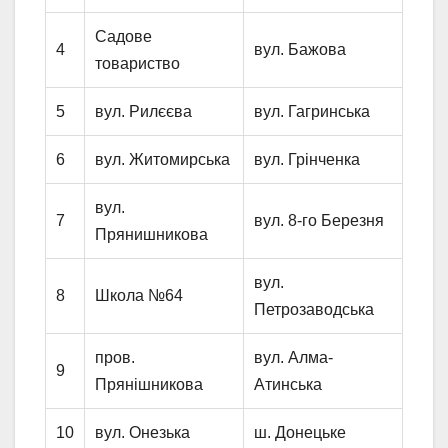
Садове
4
вул. Бажова
товариство
5
вул. Рилєєва
вул. Гагринська
6
вул. Житомирська
вул. Грінченка
вул.
7
вул. 8-го Березня
Прянишникова
вул.
8
Школа №64
Петрозаводська
пров.
вул. Алма-
9
Прянішникова
Атинська
10
вул. Онезька
ш. Донецьке