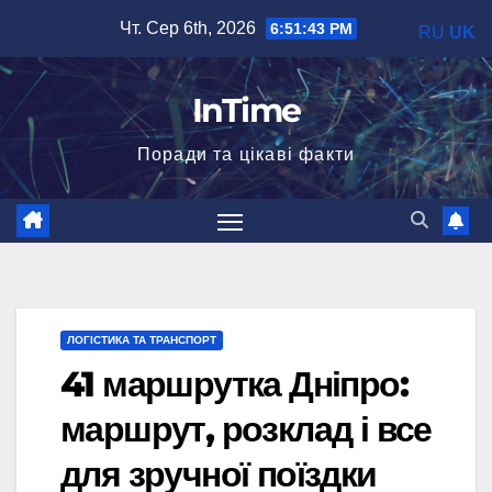
Перейти
Чт. Сер 6th, 2026
6:51:44 PM
RU
UK
до
вмісту
InTime
Поради та цікаві факти
ЛОГІСТИКА ТА ТРАНСПОРТ
41 маршрутка Дніпро:
маршрут, розклад і все
для зручної поїздки