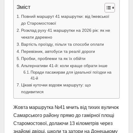
Зміст
Повний маршрут 41 маршрутки: від Іжевської
до Старомостової
Розклад руху 41 маршрутки на 2026 рік: як не
чекати даремно
Вартість проїзду, пільги та способи оплати
Перевізник, автобуси та реалії дороги
Пробки, проблеми та як їх обійти
Альтернативи 41-й: коли краще обрати інше
Поради пасажирам для ідеальної поїздки на
41-й
Цікаві куточки вздовж маршруту: що
подивитися
Жовта маршрутка №41 мчить від тихих вуличок
Самарського району прямо до гамірної площі
Старомостової, долаючи 13 кілометрів через
знайомі двірці, школи та затори на Донецькому