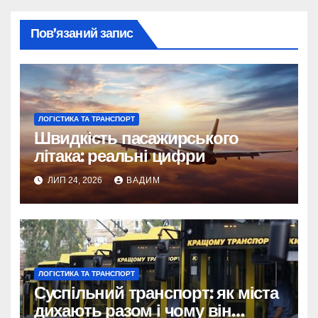
Пов’язаний запис
ЛОГІСТИКА ТА ТРАНСПОРТ
Швидкість пасажирського
літака: реальні цифри
ЛИП 24, 2026
ВАДИМ
ЛОГІСТИКА ТА ТРАНСПОРТ
Суспільний транспорт: як міста
дихають разом і чому він