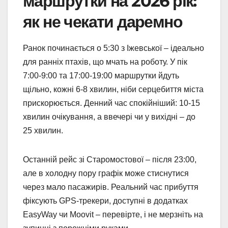
маршрутки на 2026 рік:
як не чекати даремно
Ранок починається о 5:30 з Іжевської – ідеально
для ранніх птахів, що мчать на роботу. У пік
7:00-9:00 та 17:00-19:00 маршрутки йдуть
щільно, кожні 6-8 хвилин, ніби серцебиття міста
прискорюється. Денний час спокійніший: 10-15
хвилин очікування, а ввечері чи у вихідні – до
25 хвилин.
Останній рейс зі Старомостової – після 23:00,
але в холодну пору графік може стиснутися
через мало пасажирів. Реальний час прибуття
фіксують GPS-трекери, доступні в додатках
EasyWay чи Moovit – перевірте, і не мерзніть на