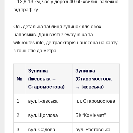
– 12,8-13 км, час у дорозі 40-60 хвилин залежно
від трафіку.
Ось детальна таблиця зупинок для обох
напрямків. Дані взяті з eway.in.ua та
wikiroutes.info, де траєкторія нанесена на карту
з точністю до метра.
Зупинка
Зупинка
№
(Іжевська →
(Старомостова
Старомостова)
→ Іжевська)
1
вул. Іжевська
пл. Старомостова
2
вул. Щоглова
БК “Комінмет”
3
вул. Садова
вул. Ростовська