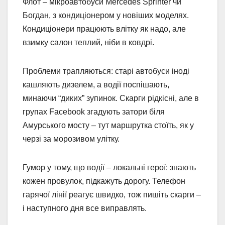
Флот – мікроавтобуси Mercedes Sprinter чи
Богдан, з кондиціонером у новіших моделях.
Кондиціонери працюють влітку як надо, але
взимку салон теплий, ніби в ковдрі.
Проблеми трапляються: старі автобуси іноді
кашляють дизелем, а водії поспішають,
минаючи “диких” зупинок. Скарги рідкісні, але в
групах Facebook згадують затори біля
Амурського мосту – тут маршрутка стоїть, як у
черзі за морозивом улітку.
Гумор у тому, що водії – локальні герої: знають
кожен провулок, підкажуть дорогу. Телефон
гарячої лінії реагує швидко, тож пишіть скарги –
і наступного дня все виправлять.