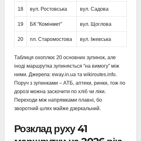
18
вул. Ростовська
вул. Садова
19
БК “Комінмет”
вул. Щоглова
20
пл. Старомостова
вул. Іжевська
Таблиця охоплює 20 основних зупинок, але
іноді маршрутка зупиняється “на вимогу” між
ними. Джерела: eway.in.ua та wikiroutes.info.
Поруч з зупинками – АТБ, аптеки, ринки, тож по
дорозі можна заскочити по хліб чи ліки.
Переходи між напрямками плавні, бо
зворотний шлях майже дзеркальний.
Розклад руху 41