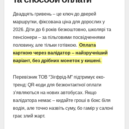
Двадцять гривень – це ключ до дверей
маршрутки, фіксована ціна для дорослих у
2026. Діти до 6 років безкоштовно, школярі та
пенсіонери – за пільговими посвідченнями
половину, але тільки готівкою.
Оплата
карткою через валідатор – найзручніший
варіант, без дрібних монеток у кишені.
Перевізник ТОВ “Зігфрід-М” підтримує еко-
тренд: QR-коди для безконтактної оплати
з’являються на нових автобусах. Якщо
валідатора немає – кидайте гроші в бокс біля
водія, але точно назвіть суму, бо гамір у салоні
грає злий жарт.