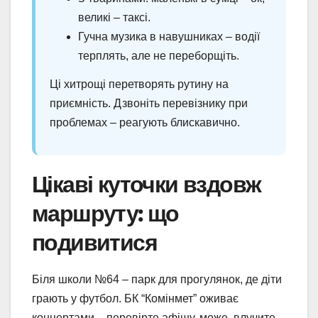
великі – таксі.
Гучна музика в навушниках – водії
терплять, але не переборщіть.
Ці хитрощі перетворять рутину на
приємність. Дзвоніть перевізнику при
проблемах – реагують блискавично.
Цікаві куточки вздовж
маршруту: що
подивитися
Біля школи №64 – парк для прогулянок, де діти
грають у футбол. БК “Комінмет” оживає
концертами – перевірте афішу, може, влучите