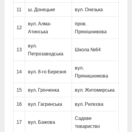
11
ш. Донецьке
вул. Онезька
вул. Алма-
пров.
12
Атинська
Прянішникова
вул.
13
Школа №64
Петрозаводська
вул.
14
вул. 8-го Березня
Прянишникова
15
вул. Грінченка
вул. Житомирська
16
вул. Гагринська
вул. Рилєєва
Садове
17
вул. Бажова
товариство