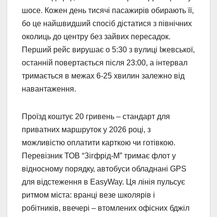
шосе. Кожен день тисячі пасажирів обирають її,
бо це найшвидший спосіб дістатися з північних
околиць до центру без зайвих пересадок.
Перший рейс вирушає о 5:30 з вулиці Іжевської,
останній повертається після 23:00, а інтервал
тримається в межах 6-25 хвилин залежно від
навантаження.
Проїзд коштує 20 гривень – стандарт для
приватних маршруток у 2026 році, з
можливістю оплатити карткою чи готівкою.
Перевізник ТОВ “Зігфрід-М” тримає флот у
відносному порядку, автобуси обладнані GPS
для відстеження в EasyWay. Ця лінія пульсує
ритмом міста: вранці везе школярів і
робітників, ввечері – втомлених офісних бджіл