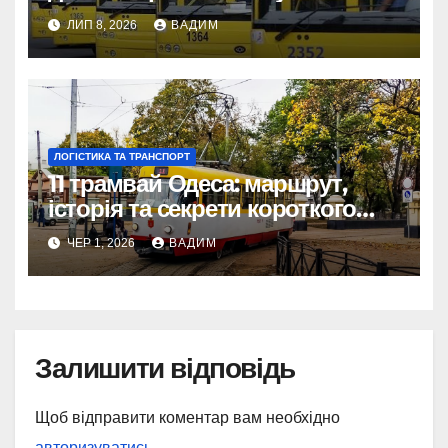
змінює наше життя
ЛИП 8, 2026
ВАДИМ
ЛОГІСТИКА ТА ТРАНСПОРТ
11 трамвай Одеса: маршрут,
історія та секрети короткого
шляху крізь Молдаванку
ЧЕР 1, 2026
ВАДИМ
Залишити відповідь
Щоб відправити коментар вам необхідно
авторизуватись
.