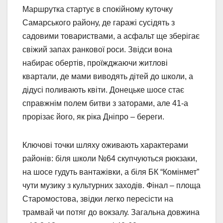
Маршрутка стартує в спокійному куточку
Самарського району, де гаражі сусідять з
садовими товариствами, а асфальт ще зберігає
свіжий запах ранкової роси. Звідси вона
набирає обертів, проїжджаючи житлові
квартали, де мами виводять дітей до школи, а
дідусі поливають квіти. Донецьке шосе стає
справжнім полем битви з заторами, але 41-а
прорізає його, як ріка Дніпро – береги.
Ключові точки шляху оживають характерами
районів: біля школи №64 скупчуються рюкзаки,
на шосе гудуть вантажівки, а біля БК “Комінмет”
чути музику з культурних заходів. Фінал – площа
Старомостова, звідки легко пересісти на
трамвай чи потяг до вокзалу. Загальна довжина