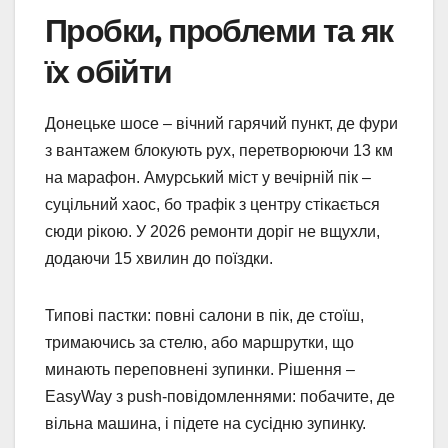
Пробки, проблеми та як
їх обійти
Донецьке шосе – вічний гарячий пункт, де фури
з вантажем блокують рух, перетворюючи 13 км
на марафон. Амурський міст у вечірній пік –
суцільний хаос, бо трафік з центру стікається
сюди рікою. У 2026 ремонти доріг не вщухли,
додаючи 15 хвилин до поїздки.
Типові пастки: повні салони в пік, де стоїш,
тримаючись за стелю, або маршрутки, що
минають переповнені зупинки. Рішення –
EasyWay з push-повідомленнями: побачите, де
вільна машина, і підете на сусідню зупинку.