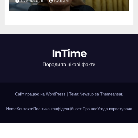
07/08/2026
ВАДИМ
InTime
Поради та цікаві факти
Сайт працює на WordPress
|
Тема:Newsup за
Themeansar
.
Home
Контакти
Політика конфіденційності
Про нас
Угода користувача