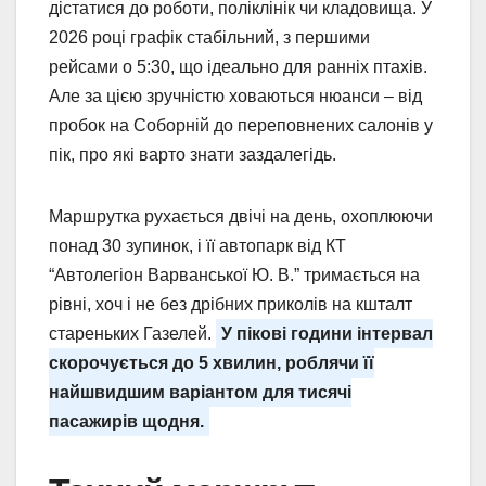
дістатися до роботи, поліклінік чи кладовища. У
2026 році графік стабільний, з першими
рейсами о 5:30, що ідеально для ранніх птахів.
Але за цією зручністю ховаються нюанси – від
пробок на Соборній до переповнених салонів у
пік, про які варто знати заздалегідь.
Маршрутка рухається двічі на день, охоплюючи
понад 30 зупинок, і її автопарк від КТ
“Автолегіон Варванської Ю. В.” тримається на
рівні, хоч і не без дрібних приколів на кшталт
стареньких Газелей.
У пікові години інтервал
скорочується до 5 хвилин, роблячи її
найшвидшим варіантом для тисячі
пасажирів щодня.