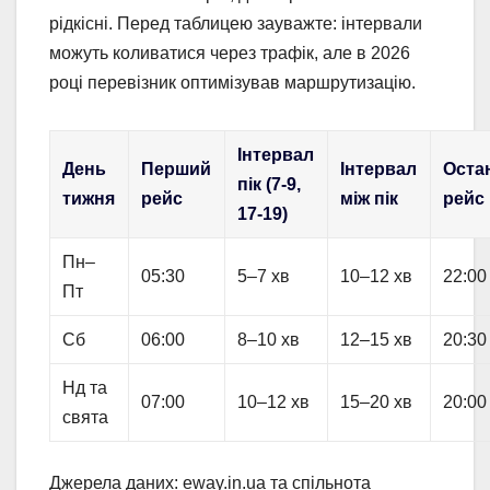
рідкісні. Перед таблицею зауважте: інтервали
можуть коливатися через трафік, але в 2026
році перевізник оптимізував маршрутизацію.
Інтервал
День
Перший
Інтервал
Оста
пік (7-9,
тижня
рейс
між пік
рейс
17-19)
Пн–
05:30
5–7 хв
10–12 хв
22:00
Пт
Сб
06:00
8–10 хв
12–15 хв
20:30
Нд та
07:00
10–12 хв
15–20 хв
20:00
свята
Джерела даних: eway.in.ua та спільнота