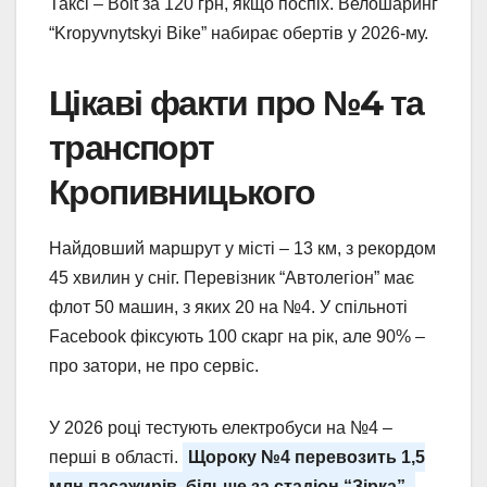
Таксі – Bolt за 120 грн, якщо поспіх. Велошаринг
“Kropyvnytskyi Bike” набирає обертів у 2026-му.
Цікаві факти про №4 та
транспорт
Кропивницького
Найдовший маршрут у місті – 13 км, з рекордом
45 хвилин у сніг. Перевізник “Автолегіон” має
флот 50 машин, з яких 20 на №4. У спільноті
Facebook фіксують 100 скарг на рік, але 90% –
про затори, не про сервіс.
У 2026 році тестують електробуси на №4 –
перші в області.
Щороку №4 перевозить 1,5
млн пасажирів, більше за стадіон “Зірка”.