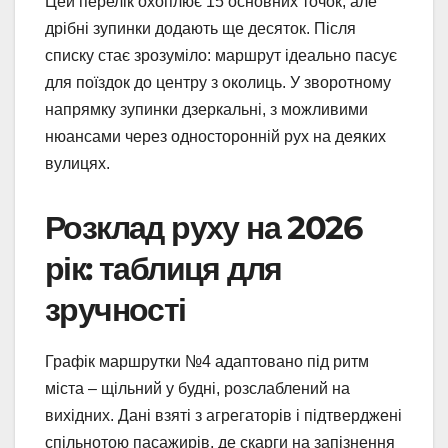
Цей перелік охоплює 15 основних точок, але
дрібні зупинки додають ще десяток. Після
списку стає зрозуміло: маршрут ідеально пасує
для поїздок до центру з околиць. У зворотному
напрямку зупинки дзеркальні, з можливими
нюансами через односторонній рух на деяких
вулицях.
Розклад руху на 2026
рік: таблиця для
зручності
Графік маршрутки №4 адаптовано під ритм
міста – щільний у будні, розслаблений на
вихідних. Дані взяті з агрегаторів і підтверджені
спільнотою пасажирів, де скарги на запізнення