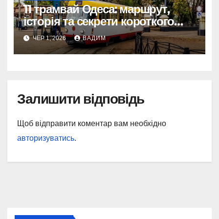
11 трамвай Одеса: маршрут,
історія та секрети короткого
шляху крізь Молдаванку
ЧЕР 1, 2026
ВАДИМ
Залишити відповідь
Щоб відправити коментар вам необхідно
авторизуватись
.