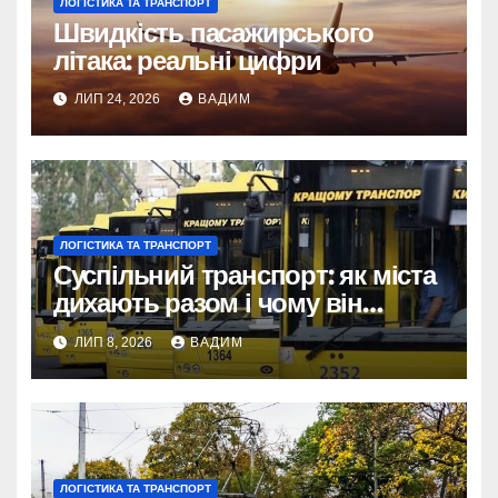
ЛОГІСТИКА ТА ТРАНСПОРТ
Швидкість пасажирського
літака: реальні цифри
ЛИП 24, 2026
ВАДИМ
ЛОГІСТИКА ТА ТРАНСПОРТ
Суспільний транспорт: як міста
дихають разом і чому він
змінює наше життя
ЛИП 8, 2026
ВАДИМ
ЛОГІСТИКА ТА ТРАНСПОРТ