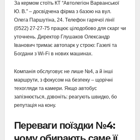
За кермом стоїть КТ “Автолегіон Варванської
Ю. В.” – досвідчена фірма з базою на вул.
Олега Паршутіна, 24. Телефон гарячої лінії
(0522) 27-27-75 працює цілодобово для скарг чи
уточнень. Директор Глушаков Олександр
Іванович тримає автопарк у строю: Газелі та
Богдани з Wi-Fi в нових машинах.
Компанія обслуговує не лише №4, а й інші
маршрути, з фокусом на безпеку – щорічні
техогляди та камери. Якщо автобус
запізнюється, дзвоніть: реагують швидко, бо
репутація на кону.
Переваги поїздки №4:
чому обирають саме її