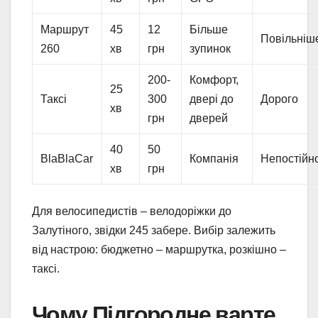
Маршрут
45
12
Більше
Повільніш
260
хв
грн
зупинок
200-
Комфорт,
25
Таксі
300
двері до
Дорого
хв
грн
дверей
40
50
BlaBlaCar
Компанія
Непостійн
хв
грн
Для велосипедистів – велодоріжки до
Залутіного, звідки 245 забере. Вибір залежить
від настрою: бюджетно – маршрутка, розкішно –
таксі.
Чому Підгородне варте