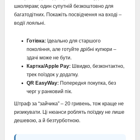
школярам; один супутній безкоштовно для
багатодітних. Покажіть посвідчення на вході –
водії лояльні.
Готівка:
Ідеально для старшого
покоління, але готуйте дрібні купюри –
здачі може не бути.
Картка/Apple Pay:
Швидко, безконтактно,
трек поїздок у додатку.
QR EasyWay:
Попередня покупка, без
черг у ранковий пік.
Штраф за “зайчика” – 20 гривень, тож краще не
ризикувати. Ці нюанси роблять поїздку не лише
дешевою, а й безтурботною.