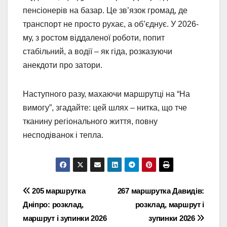
пенсіонерів на базар. Це зв’язок громад, де
транспорт не просто рухає, а об’єднує. У 2026-
му, з ростом віддаленої роботи, попит
стабільний, а водії – як гіда, розказуючи
анекдоти про затори.
Наступного разу, махаючи маршрутці на “На
вимогу”, згадайте: цей шлях – нитка, що тче
тканину регіонального життя, повну
несподіванок і тепла.
Навігація
205 маршрутка
267 маршрутка Давидів:
Дніпро: розклад,
розклад, маршрут і
записів
маршрут і зупинки 2026
зупинки 2026