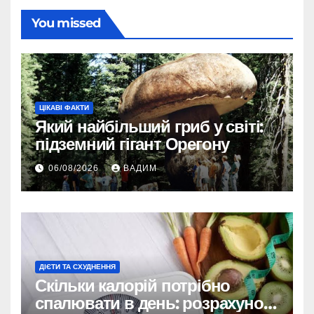
You missed
ЦІКАВІ ФАКТИ
Який найбільший гриб у світі:
підземний гігант Орегону
06/08/2026
ВАДИМ
ДІЄТИ ТА СХУДНЕННЯ
Скільки калорій потрібно
спалювати в день: розрахунок