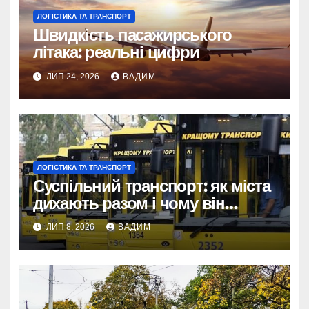
ЛОГІСТИКА ТА ТРАНСПОРТ
Швидкість пасажирського
літака: реальні цифри
ЛИП 24, 2026
ВАДИМ
ЛОГІСТИКА ТА ТРАНСПОРТ
Суспільний транспорт: як міста
дихають разом і чому він
змінює наше життя
ЛИП 8, 2026
ВАДИМ