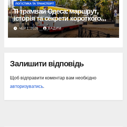
ЛОГІСТИКА ТА ТРАНСПОРТ
11 трамвай Одеса: маршрут,
історія та секрети короткого
шляху крізь Молдаванку
ЧЕР 1, 2026
ВАДИМ
Залишити відповідь
Щоб відправити коментар вам необхідно
авторизуватись
.