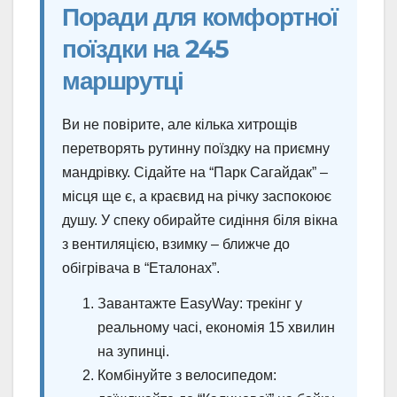
Поради для комфортної
поїздки на 245
маршрутці
Ви не повірите, але кілька хитрощів
перетворять рутинну поїздку на приємну
мандрівку. Сідайте на “Парк Сагайдак” –
місця ще є, а краєвид на річку заспокоює
душу. У спеку обирайте сидіння біля вікна
з вентиляцією, взимку – ближче до
обігрівача в “Еталонах”.
Завантажте EasyWay: трекінг у
реальному часі, економія 15 хвилин
на зупинці.
Комбінуйте з велосипедом: