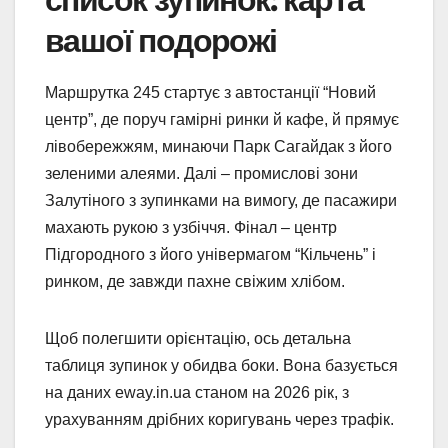
вашої подорожі
Маршрутка 245 стартує з автостанції “Новий
центр”, де поруч гамірні ринки й кафе, й прямує
лівобережжям, минаючи Парк Сагайдак з його
зеленими алеями. Далі – промислові зони
Залутіного з зупинками на вимогу, де пасажири
махають рукою з узбіччя. Фінал – центр
Підгородного з його універмагом “Кільчень” і
ринком, де завжди пахне свіжим хлібом.
Щоб полегшити орієнтацію, ось детальна
таблиця зупинок у обидва боки. Вона базується
на даних eway.in.ua станом на 2026 рік, з
урахуванням дрібних коригувань через трафік.