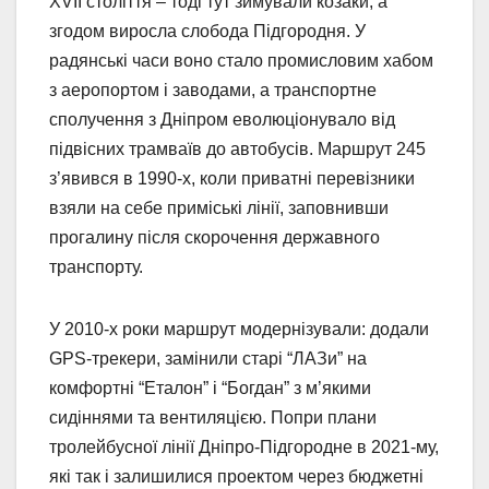
XVII століття – тоді тут зимували козаки, а
згодом виросла слобода Підгородня. У
радянські часи воно стало промисловим хабом
з аеропортом і заводами, а транспортне
сполучення з Дніпром еволюціонувало від
підвісних трамваїв до автобусів. Маршрут 245
з’явився в 1990-х, коли приватні перевізники
взяли на себе приміські лінії, заповнивши
прогалину після скорочення державного
транспорту.
У 2010-х роки маршрут модернізували: додали
GPS-трекери, замінили старі “ЛАЗи” на
комфортні “Еталон” і “Богдан” з м’якими
сидіннями та вентиляцією. Попри плани
тролейбусної лінії Дніпро-Підгородне в 2021-му,
які так і залишилися проектом через бюджетні