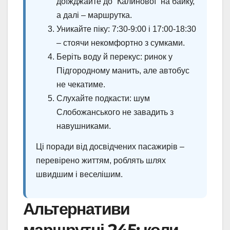
доїжджайте до “Калинової” на байку,
а далі – маршрутка.
Уникайте піку: 7:30-9:00 і 17:00-18:30
– стоячи некомфортно з сумками.
Беріть воду й перекус: ринок у
Підгородному манить, але автобус
не чекатиме.
Слухайте подкасти: шум
Слобожанського не завадить з
навушниками.
Ці поради від досвідчених пасажирів –
перевірено життям, роблять шлях
швидшим і веселішим.
Альтернативи
маршрутці 245: коли