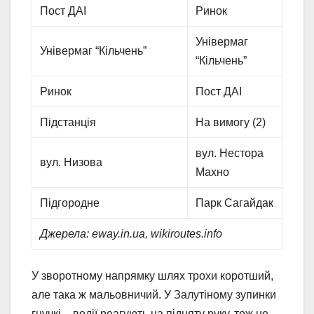
Пост ДАІ
Ринок
Універмаг
Універмаг “Кільчень”
“Кільчень”
Ринок
Пост ДАІ
Підстанція
На вимогу (2)
вул. Нестора
вул. Низова
Махно
Підгородне
Парк Сагайдак
Джерела: eway.in.ua, wikiroutes.info
У зворотному напрямку шлях трохи коротший,
але така ж мальовничий. У Залутіному зупинки
гнучкі – водії реагують на підняту руку, тож не