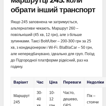
обрати інший транспорт
Якщо 245 заповнена чи затримується,
альтернативи чекають. Маршрут 260 –
повільніший (45 хв, 12 грн), але з більше
зупинками. Таксі Bolt/Uber – 200-300 грн за 25
хв, з кондиціонером і Wi-Fi. BlaBlaCar – 50 грн,
але непередбачувано, ідеально для груп. Поїзд
до Підгородної платформи рідкісний, раз на
годину.
Варіант
Час
Ціна
Переваги
Недоліки
30-
10-
Часто,
Маршрут
Пік –
40
12
дешево,
245
стоячи
хв
грн
GPS