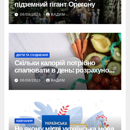
підземний гігант Орегону
06/08/2026
ВАДИМ
ДІЄТИ ТА СХУДНЕННЯ
Скільки калорій потрібно
спалювати в день: розрахунок
TDEE і безпечні норми
06/08/2026
ВАДИМ
НАВЧАННЯ
На якому місці українська мова