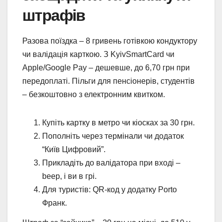
штрафів
Разова поїздка – 8 гривень готівкою кондуктору
чи валідація карткою. З KyivSmartCard чи
Apple/Google Pay – дешевше, до 6,70 грн при
передоплаті. Пільги для пенсіонерів, студентів
– безкоштовно з електронним квитком.
Купіть картку в метро чи кіосках за 30 грн.
Пополніть через термінали чи додаток
“Київ Цифровий”.
Прикладіть до валідатора при вході –
beep, і ви в грі.
Для туристів: QR-код у додатку Porto
Франк.