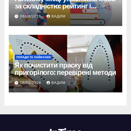
за складністю: рейтинг і
реальність
06/08/2026
ВАДИМ
ПОРАДИ ТА ЛАЙФХАКИ
Як почистити праску від
пригорілого: перевірені методи
06/08/2026
ВАДИМ