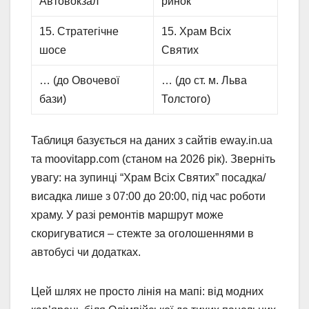
Автовокзал
ринок
15. Стратегічне
15. Храм Всіх
шосе
Святих
… (до Овочевої
… (до ст. м. Льва
бази)
Толстого)
Таблиця базується на даних з сайтів eway.in.ua
та moovitapp.com (станом на 2026 рік). Зверніть
увагу: на зупинці “Храм Всіх Святих” посадка/
висадка лише з 07:00 до 20:00, під час роботи
храму. У разі ремонтів маршрут може
скоригуватися – стежте за оголошеннями в
автобусі чи додатках.
Цей шлях не просто лінія на мапі: від модних