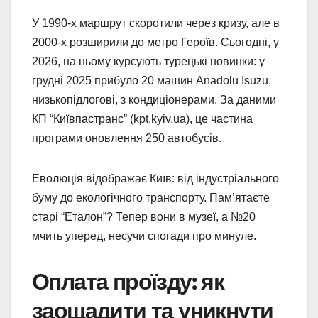
У 1990-х маршрут скоротили через кризу, але в
2000-х розширили до метро Героїв. Сьогодні, у
2026, на ньому курсують турецькі новинки: у
грудні 2025 прибуло 20 машин Anadolu Isuzu,
низькопідлогові, з кондиціонерами. За даними
КП “Київпастранс” (kpt.kyiv.ua), це частина
програми оновлення 250 автобусів.
Еволюція відображає Київ: від індустріального
буму до екологічного транспорту. Пам’ятаєте
старі “Еталон”? Тепер вони в музеї, а №20
мчить уперед, несучи спогади про минуле.
Оплата проїзду: як
заощадити та уникнути