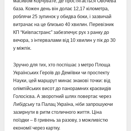
масивом Корчувате, де простягається Овочева
база. Кожен день він долає 12,17 кілометра,
роблячи 25 зупинок у обидва боки, і зазвичай
витрачає на це близько 40 хвилин. Перевізник
КП “Київпастранс” забезпечує рух з ранку до
вечора, з інтервалами від 10 хвилин у пік до 30
у міжпік.
Зручно для тих, хто поспішає з метро Площа
Українських Героїв до Деміївки чи проспекту
Науки, цей маршрут минає знакові точки: від
олімпійських висот до панорамних краєвидів
Голосієва. А зворотний шлях повертає через
Либідську та Палац Україна, ніби запрошуючи
зазирнути в ритм столичного життя. Ціна
поїздки – 8 гривень за разову, з можливістю
економії через картку.