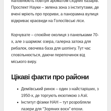
наповнюють повітря ароматом східних базарів.
Проспект Науки – зелена зона з інститутами, де
вчені мріють про прориви, а панорамна вулиця
відкриває краєвиди на Голосіївські ліси.
Корчувате – спокійне околиця з панельками 70-
х, але з шармом: озера, галерна затока для
рибалок, овочева база для шопінгу. Тут час
сповільнюється, даючи перепочинок від
міського виру.
Цікаві факти про райони
Деміївський ринок – один з найстаріших, з
1950-х, де торгують екзотикою з Азії.
Інститут фізики НАН – тут розробляли
лазери для “Зоряних воєн” епохи.