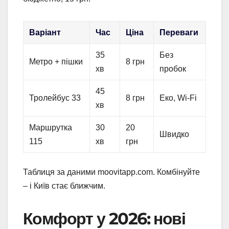
Варіант
Час
Ціна
Переваги
35
Без
Метро + пішки
8 грн
хв
пробок
45
Тролейбус 33
8 грн
Еко, Wi-Fi
хв
Маршрутка
30
20
Швидко
115
хв
грн
Таблиця за даними moovitapp.com. Комбінуйте
– і Київ стає ближчим.
Комфорт у 2026: нові