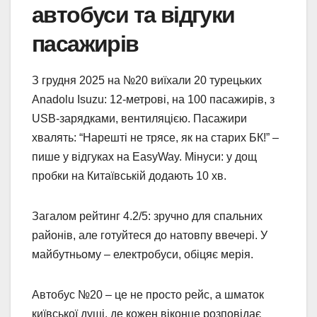
автобуси та відгуки
пасажирів
З грудня 2025 на №20 виїхали 20 турецьких
Anadolu Isuzu: 12-метрові, на 100 пасажирів, з
USB-зарядками, вентиляцією. Пасажири
хвалять: “Нарешті не трясе, як на старих БК!” –
пише у відгуках на EasyWay. Мінуси: у дощ
пробки на Китаївській додають 10 хв.
Загалом рейтинг 4.2/5: зручно для спальних
районів, але готуйтеся до натовпу ввечері. У
майбутньому – електробуси, обіцяє мерія.
Автобус №20 – це не просто рейс, а шматок
київської душі, де кожен віконце розповідає