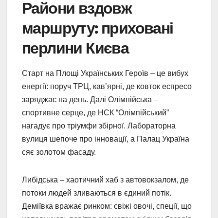
Райони вздовж
маршруту: приховані
перлини Києва
Старт на Площі Українських Героїв – це вибух
енергії: поруч ТРЦ, кав’ярні, де ковток еспресо
заряджає на день. Далі Олімпійська –
спортивне серце, де НСК “Олімпійський”
нагадує про тріумфи збірної. Лабораторна
вулиця шепоче про інновації, а Палац Україна
сяє золотом фасаду.
Либідська – хаотичний хаб з автовокзалом, де
потоки людей зливаються в єдиний потік.
Деміївка вражає ринком: свіжі овочі, спеції, що