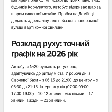
кав’ярень біля Олімпійської до тихих панельних
будинків Корчуватого, автобус відкриває шар за
шаром київської мозаїки. Пробки на Деміївці
додають адреналіну, але пейзажі з панорамної
вулиці варті кожної хвилини.
Розклад руху: точний
графік на 2026 рік
Автобуси №20 рушають регулярно,
адаптуючись до ритму міста. У робочі дні з
Овочевої бази – з 06:15 до 21:00, до центру – з
06:30 до 21:15. Інтервал у пік (07:00-09:00,
17:00-19:00) – 10-12 хвилин, між піками – 17
хвилин, вихідні – 23 хвилини.