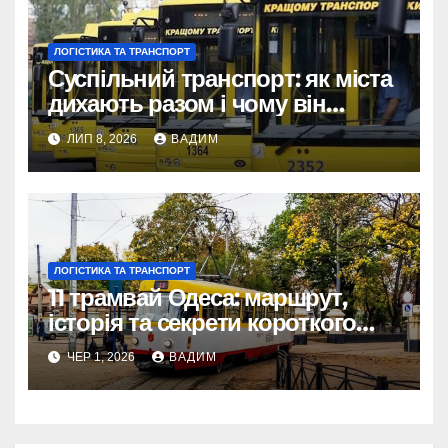
ЛОГІСТИКА ТА ТРАНСПОРТ
Суспільний транспорт: як міста
дихають разом і чому він
змінює наше життя
ЛИП 8, 2026
ВАДИМ
ЛОГІСТИКА ТА ТРАНСПОРТ
11 трамвай Одеса: маршрут,
історія та секрети короткого
шляху крізь Молдаванку
ЧЕР 1, 2026
ВАДИМ