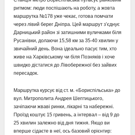
ритмом: люди поспішають на роботу, а жовта
маршрутка №178 уже чекає, готова помчати
через лівий берег Дніпра. Цей маршрут з’єднує
Дарницький район зі затишними вуличками біля
Русанівки, долаючи 15,58 км за 35-40 хвилин у
звичайний день. Вона ідеально пасує тим, хто
живе на Харківському чи біля Позняків і хоче
швидко дістатися до Лівобережної без зайвих
пересадок.
Маршрутка курсує від ст. м. «Бориспільська» до
вул. Митрополита Андрея Шептицького,
зачіпаючи жваві ринки, лікарні та набережні.
Проїзд коштує 15 гривень, а інтервал – від 9 до
25 хвилин залежно від дня тижня. Якщо ви
вперше сідаєте в неї, ось базовий орієнтир: