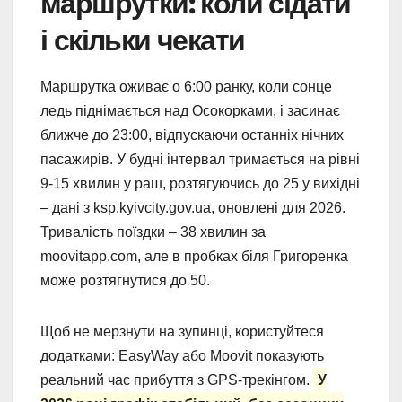
маршрутки: коли сідати
і скільки чекати
Маршрутка оживає о 6:00 ранку, коли сонце
ледь піднімається над Осокорками, і засинає
ближче до 23:00, відпускаючи останніх нічних
пасажирів. У будні інтервал тримається на рівні
9-15 хвилин у раш, розтягуючись до 25 у вихідні
– дані з ksp.kyivcity.gov.ua, оновлені для 2026.
Тривалість поїздки – 38 хвилин за
moovitapp.com, але в пробках біля Григоренка
може розтягнутися до 50.
Щоб не мерзнути на зупинці, користуйтеся
додатками: EasyWay або Moovit показують
реальний час прибуття з GPS-трекінгом.
У