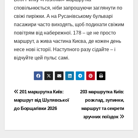
сповільнюється, ніби запрошуючи заглянути по
свіжі пиріжки. А на Русанівському бульварі
пасажири часто виходять, щоб подихати свіжим
повітрям від набережної. 178 – це не просто
маршрут, а жива частина Києва, де кожен день
несе нові історії. Наступного разу сідайте – і
відчуйте цей пульс самі.
Навігація
201 маршрутка Київ:
203 маршрутка Київ:
маршрут від Шулявської
розклад, зупинки,
записів
до Борщагівки 2026
маршрут та секрети
зручних поїздок