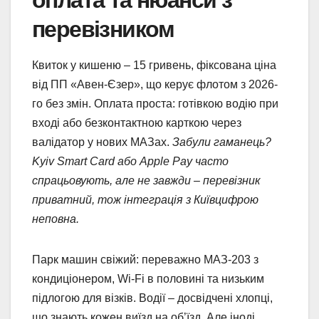
перевізником
Квиток у кишеню – 15 гривень, фіксована ціна
від ПП «Авен-Єзер», що керує флотом з 2026-
го без змін. Оплата проста: готівкою водію при
вході або безконтактною карткою через
валідатор у нових МАЗах.
Забули гаманець?
Kyiv Smart Card або Apple Pay часто
спрацьовують, але не завжди – перевізник
приватний, тож інтеграція з Київцифрою
неповна.
Парк машин свіжий: переважно МАЗ-203 з
кондиціонером, Wi-Fi в половині та низьким
підлогою для візків. Водії – досвідчені хлопці,
що знають кожен виїзд на об’їзд. Але іноді