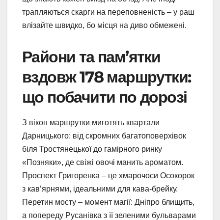
трапляються скарги на переповненість – у раш
влізайте швидко, бо місця на диво обмежені.
Райони та пам’ятки
вздовж 178 маршрутки:
що побачити по дорозі
З вікон маршрутки миготять квартали
Дарницького: від скромних багатоповерхівок
біля Тростянецької до гамірного ринку
«Позняки», де свіжі овочі манить ароматом.
Проспект Григоренка – це хмарочоси Осокорок
з кав’ярнями, ідеальними для кава-брейку.
Перетин мосту – момент магії: Дніпро блищить,
а попереду Русанівка з її зеленими бульварами