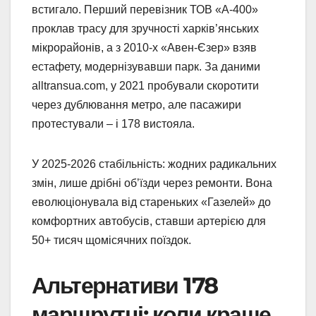
встигало. Перший перевізник ТОВ «А-400»
проклав трасу для зручності харків’янських
мікрорайонів, а з 2010-х «Авен-Єзер» взяв
естафету, модернізувавши парк. За даними
alltransua.com, у 2021 пробували скоротити
через дублювання метро, але пасажири
протестували – і 178 вистояла.
У 2025-2026 стабільність: жодних радикальних
змін, лише дрібні об’їзди через ремонти. Вона
еволюціонувала від стареньких «Газелей» до
комфортних автобусів, ставши артерією для
50+ тисяч щомісячних поїздок.
Альтернативи 178
маршрутці: коли краще