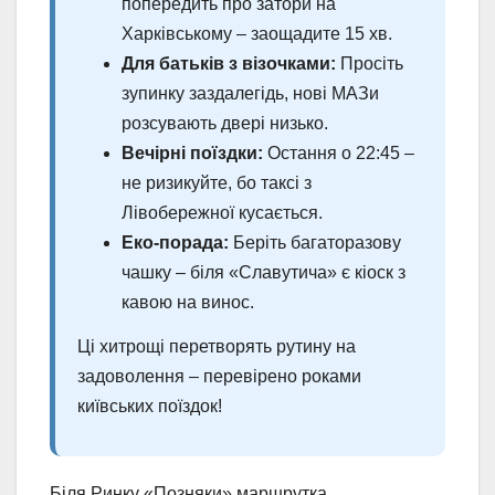
попередить про затори на
Харківському – заощадите 15 хв.
Для батьків з візочками:
Просіть
зупинку заздалегідь, нові МАЗи
розсувають двері низько.
Вечірні поїздки:
Остання о 22:45 –
не ризикуйте, бо таксі з
Лівобережної кусається.
Еко-порада:
Беріть багаторазову
чашку – біля «Славутича» є кіоск з
кавою на винос.
Ці хитрощі перетворять рутину на
задоволення – перевірено роками
київських поїздок!
Біля Ринку «Позняки» маршрутка