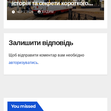
історія та секрети короткого
шляху крізь Молдаванку
ЧЕР 1, 2026
ВАДИМ
Залишити відповідь
Щоб відправити коментар вам необхідно
авторизуватись
.
You missed