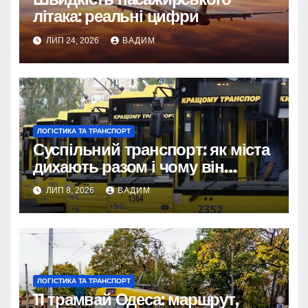
літака: реальні цифри
ЛИП 24, 2026
ВАДИМ
ЛОГІСТИКА ТА ТРАНСПОРТ
Суспільний транспорт: як міста
дихають разом і чому він
змінює наше життя
ЛИП 8, 2026
ВАДИМ
ЛОГІСТИКА ТА ТРАНСПОРТ
11 трамвай Одеса: маршрут,