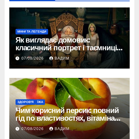
МІФИ ТА ЛЕГЕНДИ
Як виглядає домовик:
класичний портрет і таємниці
зовнішності
07/08/2026
ВАДИМ
ЗДОРОВ'Я
ЇЖА
Чим корисний персик: повний
гід по властивостях, вітамінах і
впливі на організм
07/08/2026
ВАДИМ