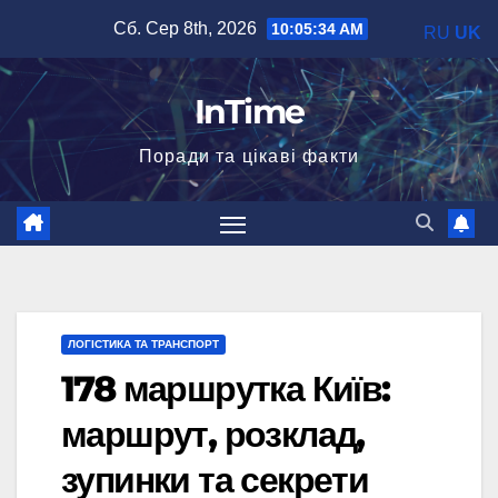
Перейти
Сб. Сер 8th, 2026
10:05:35 AM
RU
UK
до
вмісту
InTime
Поради та цікаві факти
ЛОГІСТИКА ТА ТРАНСПОРТ
178 маршрутка Київ:
маршрут, розклад,
зупинки та секрети