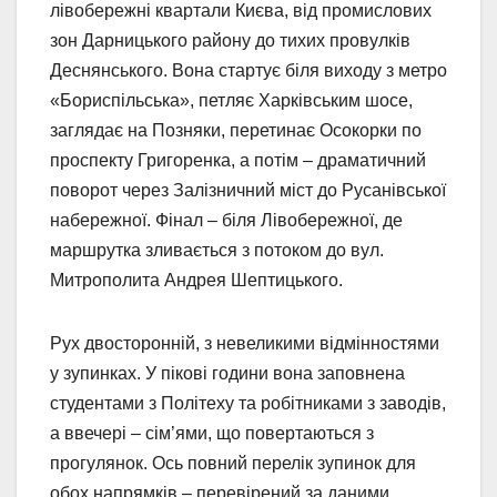
лівобережні квартали Києва, від промислових
зон Дарницького району до тихих провулків
Деснянського. Вона стартує біля виходу з метро
«Бориспільська», петляє Харківським шосе,
заглядає на Позняки, перетинає Осокорки по
проспекту Григоренка, а потім – драматичний
поворот через Залізничний міст до Русанівської
набережної. Фінал – біля Лівобережної, де
маршрутка зливається з потоком до вул.
Митрополита Андрея Шептицького.
Рух двосторонній, з невеликими відмінностями
у зупинках. У пікові години вона заповнена
студентами з Політеху та робітниками з заводів,
а ввечері – сім’ями, що повертаються з
прогулянок. Ось повний перелік зупинок для
обох напрямків – перевірений за даними