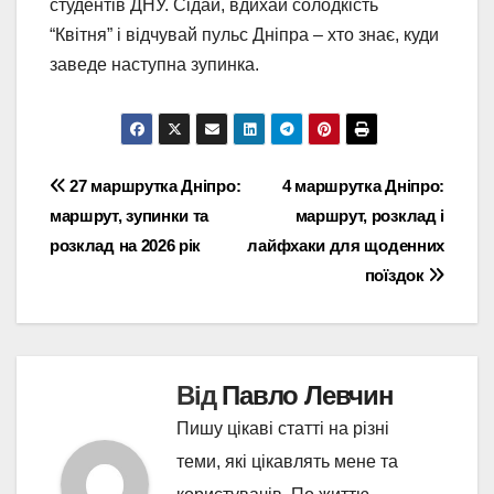
студентів ДНУ. Сідай, вдихай солодкість
“Квітня” і відчувай пульс Дніпра – хто знає, куди
заведе наступна зупинка.
Навігація
27 маршрутка Дніпро:
4 маршрутка Дніпро:
маршрут, зупинки та
маршрут, розклад і
записів
розклад на 2026 рік
лайфхаки для щоденних
поїздок
Від
Павло Левчин
Пишу цікаві статті на різні
теми, які цікавлять мене та