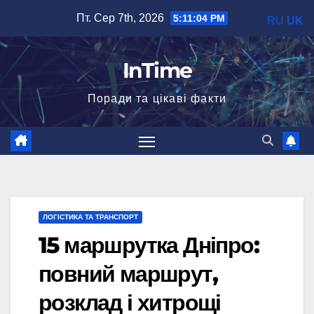
Перейти
Пт. Сер 7th, 2026
5:11:05 PM
RU
UK
до
вмісту
InTime
Поради та цікаві факти
ЛОГІСТИКА ТА ТРАНСПОРТ
15 маршрутка Дніпро:
повний маршрут,
розклад і хитрощі