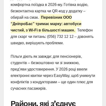
комфортна поїздка в 2026-му. Готівка водію,
безконтактна картка чи QR-код у додатку –
обирай на смак.
Перевізник ООО
“ДніпроБас” тримає марку: автобуси
чистий, з Wi-Fi в більшості машин.
Телефон
для скарг чи питань: (056) 732 12 12 – дзвонять
швидко, вирішують проблеми.
Пільги діють як завжди: для пенсіонерів,
студентів – безкоштовно чи зі знижкою,
пред’яви удостоверення. У 2026 році ввели
електронні квитки через EasyWay, щоб уникнути
конфліктів з кондукторами – ще один плюс для
сучасних пасажирів.
Райони, які з’єднує