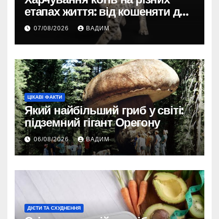
етапах життя: від кошеняти до
літнього улюбленця
07/08/2026
ВАДИМ
ЦІКАВІ ФАКТИ
Який найбільший гриб у світі:
підземний гігант Орегону
06/08/2026
ВАДИМ
ДІЄТИ ТА СХУДНЕННЯ