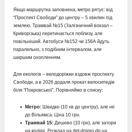
Якщо маршрутка заповнена, метро рятує: від
“Проспект Свободи” до центру – 5 хвилин під
землею. Трамвай №15 (Залізничний вокзал –
Криворізька) перетинається поблизу, але
повільніший. Автобуси №152 чи 156А йдуть
паралельно, з подібним інтервалом, але
ширшим охопленням.
Для екологів – велодоріжки вздовж проспекту
Свободи, а в 2026 додали прокат велосипедів
біля “Покровської”. Порівняймо в списку:
Метро:
Швидко (10 хв до центру), але не
до Вільямса. Ціна 10 грн.
Трамвай 15:
Дешево (10 грн), але затори
на коліях. Розклад на det-dnipro.dp.ua.