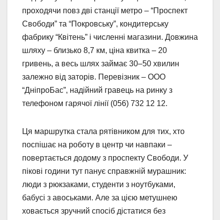
проходячи повз дві станції метро – “Проспект
Свободи” та “Покровську”, кондитерську
фабрику “Квітень” і численні магазини. Довжина
шляху – близько 8,7 км, ціна квитка – 20
гривень, а весь шлях займає 30–50 хвилин
залежно від заторів. Перевізник – ООО
“ДніпроБас”, надійний гравець на ринку з
телефоном гарячої лінії (056) 732 12 12.
Ця маршрутка стала рятівником для тих, хто
поспішає на роботу в центр чи навпаки –
повертається додому з проспекту Свободи. У
пікові години тут панує справжній мурашник:
люди з рюкзаками, студенти з ноутбуками,
бабусі з авоськами. Але за цією метушнею
ховається зручний спосіб дістатися без