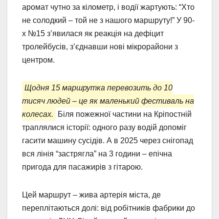
аромат чутно за кілометр, і водії жартують: “Хто
не солодкий – той не з нашого маршруту!” У 90-
х №15 з’явилася як реакція на дефіцит
тролейбусів, з’єднавши нові мікрорайони з
центром.
Щодня 15 маршрутка перевозить до 10
тисяч людей – це як маленький фестиваль на
колесах.
Біля пожежної частини на Кріпостній
траплялися історії: одного разу водій допоміг
гасити машину сусідів. А в 2025 через снігопад
вся лінія “застрягла” на 3 години – епічна
пригода для пасажирів з гітарою.
Цей маршрут – жива артерія міста, де
переплітаються долі: від робітників фабрики до