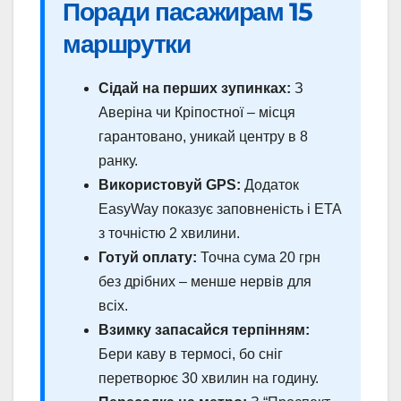
Поради пасажирам 15
маршрутки
Сідай на перших зупинках:
З
Аверіна чи Кріпостної – місця
гарантовано, уникай центру в 8
ранку.
Використовуй GPS:
Додаток
EasyWay показує заповненість і ETA
з точністю 2 хвилини.
Готуй оплату:
Точна сума 20 грн
без дрібних – менше нервів для
всіх.
Взимку запасайся терпінням:
Бери каву в термосі, бо сніг
перетворює 30 хвилин на годину.