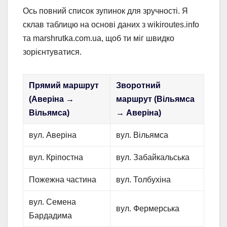
Ось повний список зупинок для зручності. Я
склав таблицю на основі даних з wikiroutes.info
та marshrutka.com.ua, щоб ти міг швидко
зорієнтуватися.
Прямий маршрут
Зворотний
(Аверіна →
маршрут (Вільямса
Вільямса)
→ Аверіна)
вул. Аверіна
вул. Вільямса
вул. Кріпостна
вул. Забайкальська
Пожежна частина
вул. Толбухіна
вул. Семена
вул. Фермерська
Бардадима