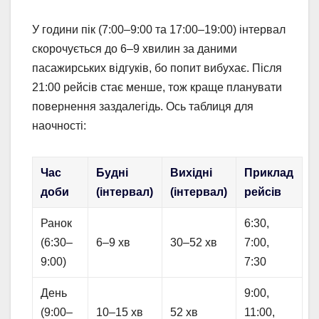
У години пік (7:00–9:00 та 17:00–19:00) інтервал
скорочується до 6–9 хвилин за даними
пасажирських відгуків, бо попит вибухає. Після
21:00 рейсів стає менше, тож краще планувати
повернення заздалегідь. Ось таблиця для
наочності:
Час
Будні
Вихідні
Приклад
доби
(інтервал)
(інтервал)
рейсів
Ранок
6:30,
(6:30–
6–9 хв
30–52 хв
7:00,
9:00)
7:30
День
9:00,
(9:00–
10–15 хв
52 хв
11:00,