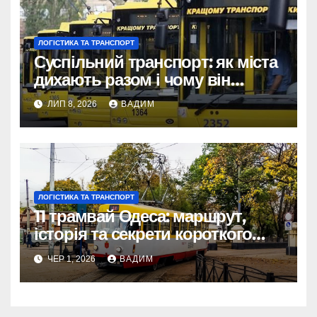
ЛОГІСТИКА ТА ТРАНСПОРТ
Суспільний транспорт: як міста
дихають разом і чому він
змінює наше життя
ЛИП 8, 2026
ВАДИМ
ЛОГІСТИКА ТА ТРАНСПОРТ
11 трамвай Одеса: маршрут,
історія та секрети короткого
шляху крізь Молдаванку
ЧЕР 1, 2026
ВАДИМ