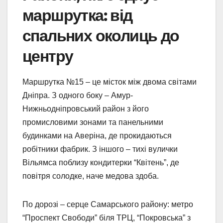
маршрутка: від
спальних околиць до
центру
Маршрутка №15 – це місток між двома світами
Дніпра. З одного боку – Амур-
Нижньодніпровський район з його
промисловими зонами та панельними
будинками на Аверіна, де прокидаються
робітники фабрик. З іншого – тихі вулички
Вільямса поблизу кондитерки “Квітень”, де
повітря солодке, наче медова здоба.
По дорозі – серце Самарського району: метро
“Проспект Свободи” біля ТРЦ, “Покровська” з