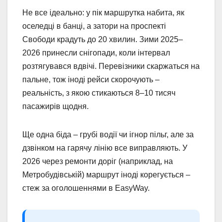
Не все ідеально: у пік маршрутка набита, як
оселедці в банці, а затори на проспекті
Свободи крадуть до 20 хвилин. Зими 2025–
2026 принесли снігопади, коли інтервал
розтягувався вдвічі. Перевізники скаржаться на
пальне, тож іноді рейси скорочують –
реальність, з якою стикаються 8–10 тисяч
пасажирів щодня.
Ще одна біда – грубі водії чи ігнор пільг, але за
дзвінком на гарячу лінію все виправляють. У
2026 через ремонти доріг (наприклад, на
Метробудівській) маршрут іноді корегується –
стеж за оголошеннями в EasyWay.