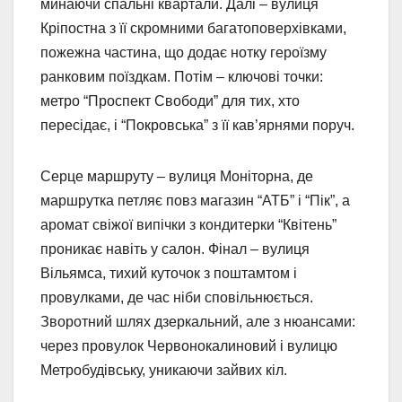
минаючи спальні квартали. Далі – вулиця
Кріпостна з її скромними багатоповерхівками,
пожежна частина, що додає нотку героїзму
ранковим поїздкам. Потім – ключові точки:
метро “Проспект Свободи” для тих, хто
пересідає, і “Покровська” з її кав’ярнями поруч.
Серце маршруту – вулиця Моніторна, де
маршрутка петляє повз магазин “АТБ” і “Пік”, а
аромат свіжої випічки з кондитерки “Квітень”
проникає навіть у салон. Фінал – вулиця
Вільямса, тихий куточок з поштамтом і
провулками, де час ніби сповільнюється.
Зворотний шлях дзеркальний, але з нюансами:
через провулок Червонокалиновий і вулицю
Метробудівську, уникаючи зайвих кіл.