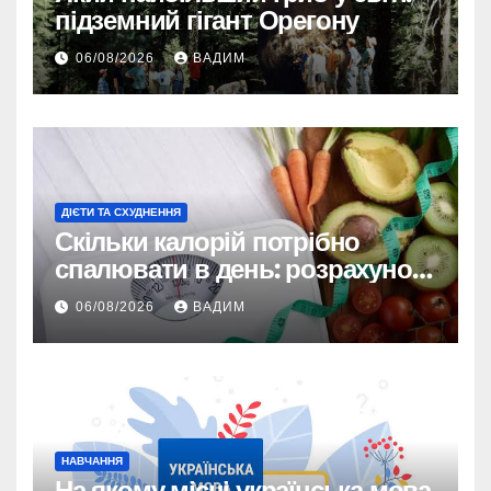
підземний гігант Орегону
06/08/2026
ВАДИМ
ДІЄТИ ТА СХУДНЕННЯ
Скільки калорій потрібно
спалювати в день: розрахунок
TDEE і безпечні норми
06/08/2026
ВАДИМ
НАВЧАННЯ
На якому місці українська мова