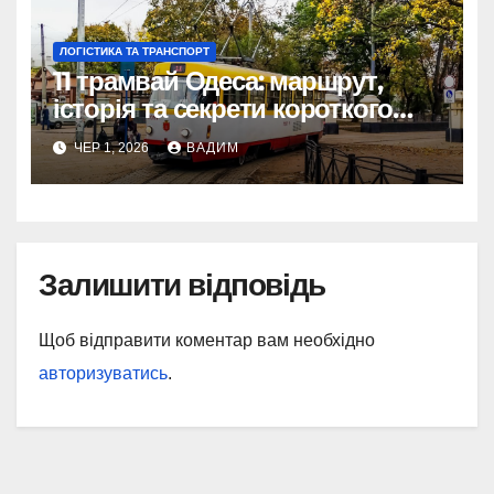
ЛОГІСТИКА ТА ТРАНСПОРТ
11 трамвай Одеса: маршрут,
історія та секрети короткого
шляху крізь Молдаванку
ЧЕР 1, 2026
ВАДИМ
Залишити відповідь
Щоб відправити коментар вам необхідно
авторизуватись
.