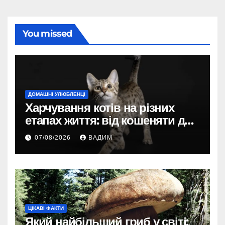
You missed
ДОМАШНІ УЛЮБЛЕНЦІ
Харчування котів на різних
етапах життя: від кошеняти до
літнього улюбленця
07/08/2026
ВАДИМ
ЦІКАВІ ФАКТИ
Який найбільший гриб у світі: