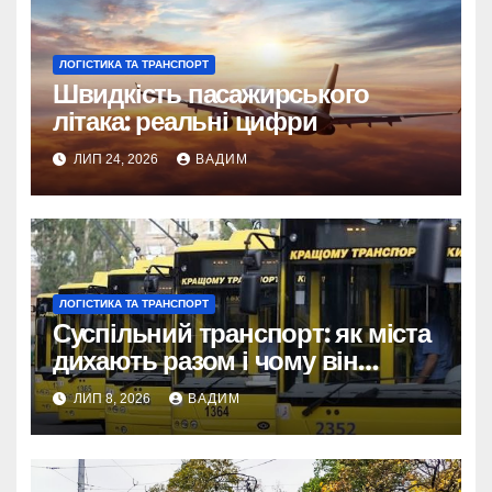
ЛОГІСТИКА ТА ТРАНСПОРТ
Швидкість пасажирського
літака: реальні цифри
ЛИП 24, 2026
ВАДИМ
ЛОГІСТИКА ТА ТРАНСПОРТ
Суспільний транспорт: як міста
дихають разом і чому він
змінює наше життя
ЛИП 8, 2026
ВАДИМ