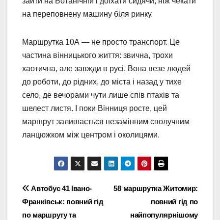
зайти на Ботанічній і доїхати сидячи, ніж чекати
на переповнену машину біля ринку.
Маршрутка 10А — не просто транспорт. Це
частина вінницького життя: звична, трохи
хаотична, але завжди в русі. Вона везе людей
до роботи, до рідних, до міста і назад у тихе
село, де вечорами чути лише спів птахів та
шелест листя. І поки Вінниця росте, цей
маршрут залишається незамінним сполучним
ланцюжком між центром і околицями.
Навігація
Автобус 41 Івано-
58 маршрутка Житомир:
Франківськ: повний гід
повний гід по
записів
по маршруту та
найпопулярнішому