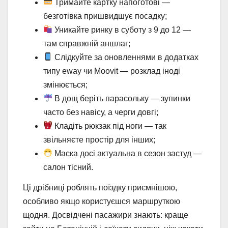
Тримайте картку напоготові —
безготівка пришвидшує посадку;
Уникайте ринку в суботу з 9 до 12 —
там справжній аншлаг;
Слідкуйте за оновленнями в додатках
типу eway чи Moovit — розклад іноді
змінюється;
В дощ беріть парасольку — зупинки
часто без навісу, а черги довгі;
Кладіть рюкзак під ноги — так
звільняєте простір для інших;
Маска досі актуальна в сезон застуд —
салон тісний.
Ці дрібниці роблять поїздку приємнішою,
особливо якщо користуєшся маршруткою
щодня. Досвідчені пасажири знають: краще