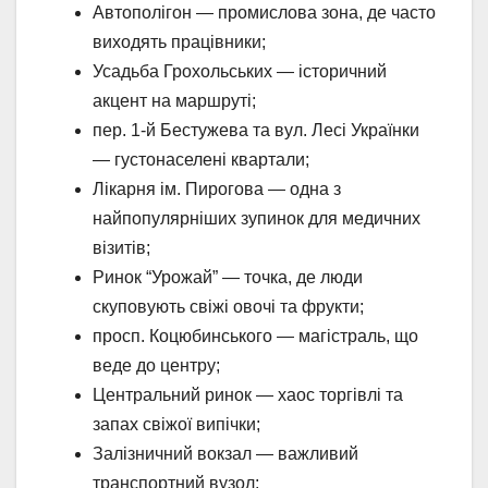
Автополігон — промислова зона, де часто
виходять працівники;
Усадьба Грохольських — історичний
акцент на маршруті;
пер. 1-й Бестужева та вул. Лесі Українки
— густонаселені квартали;
Лікарня ім. Пирогова — одна з
найпопулярніших зупинок для медичних
візитів;
Ринок “Урожай” — точка, де люди
скуповують свіжі овочі та фрукти;
просп. Коцюбинського — магістраль, що
веде до центру;
Центральний ринок — хаос торгівлі та
запах свіжої випічки;
Залізничний вокзал — важливий
транспортний вузол;