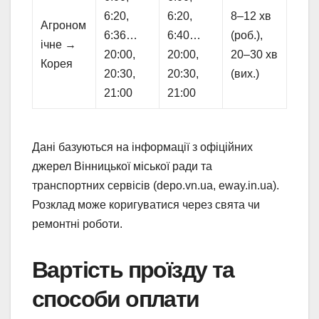
6:20,
6:20,
8–12 хв
Агроном
6:36…
6:40…
(роб.),
ічне →
20:00,
20:00,
20–30 хв
Корея
20:30,
20:30,
(вих.)
21:00
21:00
Дані базуються на інформації з офіційних
джерел Вінницької міської ради та
транспортних сервісів (depo.vn.ua, eway.in.ua).
Розклад може коригуватися через свята чи
ремонтні роботи.
Вартість проїзду та
способи оплати