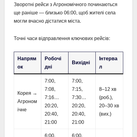
Зворотні рейси з Агрономічного починаються
ще раніше — близько 06:00, щоб жителі села
могли вчасно дістатися міста.
Точні часи відправлення ключових рейсів:
Напрям
Робочі
Інтерва
Вихідні
ок
дні
л
7:00,
7:00,
7:08,
7:15,
8–12 хв
Корея →
7:16…
7:30…
(роб.),
Агроном
20:20,
20:20,
20–30 хв
ічне
20:40,
20:40,
(вих.)
21:00
21:00
6:00,
6:00,