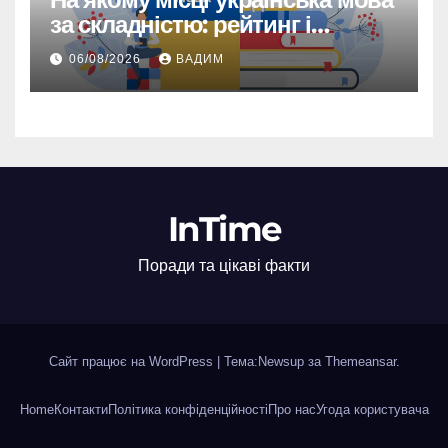
за складністю: рейтинг і
реальність
06/08/2026
ВАДИМ
InTime
Поради та цікаві факти
Сайт працює на WordPress
|
Тема:Newsup за
Themeansar
.
Home
Контакти
Політика конфіденційності
Про нас
Угода користувача