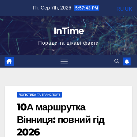
Перейти
Пт. Сер 7th, 2026
5:57:44 PM
RU
UK
до
вмісту
InTime
Поради та цікаві факти
ЛОГІСТИКА ТА ТРАНСПОРТ
10А маршрутка
Вінниця: повний гід
2026