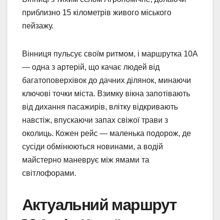
приблизно 15 кілометрів живого міського
пейзажу.
Вінниця пульсує своїм ритмом, і маршрутка 10А
— одна з артерій, що качає людей від
багатоповерхівок до дачних ділянок, минаючи
ключові точки міста. Взимку вікна запотівають
від дихання пасажирів, влітку відкривають
навстіж, впускаючи запах свіжої трави з
околиць. Кожен рейс — маленька подорож, де
сусіди обмінюються новинами, а водій
майстерно маневрує між ямами та
світлофорами.
Актуальний маршрут