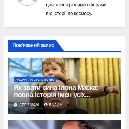
цікавлюся різними сферами
від історії до космосу.
Пов’язаний запис
ЛЮДИНА ТА СУСПІЛЬСТВО
Як звати сина Ілона Маска:
повна історія імен усіх
хлопчиків мільярдера
СЕР 7, 2026
ВАДИМ