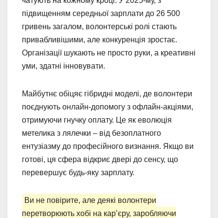
чатують на кожному кроці. У 2025-му, з
підвищенням середньої зарплати до 26 500
гривень загалом, волонтерські ролі стають
привабливішими, але конкуренція зростає.
Організації шукають не просто руки, а креативні
уми, здатні інновувати.
Майбутнє обіцяє гібридні моделі, де волонтери
поєднують онлайн-допомогу з офлайн-акціями,
отримуючи гнучку оплату. Це як еволюція
метелика з лялечки – від безоплатного
ентузіазму до професійного визнання. Якщо ви
готові, ця сфера відкриє двері до сенсу, що
перевершує будь-яку зарплату.
Ви не повірите, але деякі волонтери
перетворюють хобі на кар’єру, заробляючи