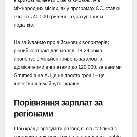
в кризові моменти стає ключовою. А в
міжнародних місіях, як у програмах ЄС, ставки
сягають 40 000 гривень, з урахуванням
податків.
Не забуваймо про військових волонтерів:
річний контракт для молоді 18-24 років
пропонує 1 мільйон гривень загалом, з
щомісячними виплатами до 120 000, за даними
Grntmedia на X. Це не просто гроші – це
інвестиція в майбутнє країни.
Порівняння зарплат за
регіонами
Щоб краще зрозуміти розподіл, ось таблиця з
середніми показниками на основі даних Jooble