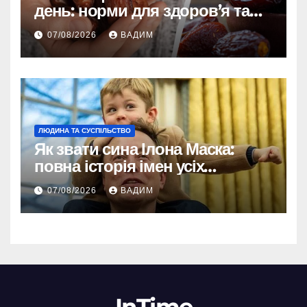
день: норми для здоров’я та
енергії
07/08/2026
ВАДИМ
ЛЮДИНА ТА СУСПІЛЬСТВО
Як звати сина Ілона Маска:
повна історія імен усіх
хлопчиків мільярдера
07/08/2026
ВАДИМ
InTime