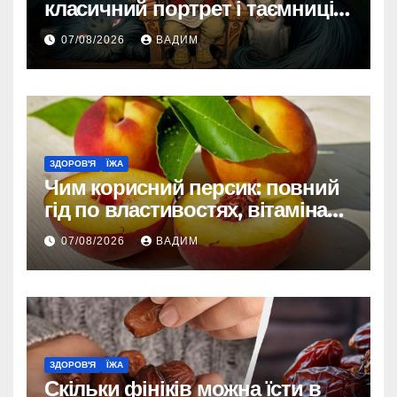
класичний портрет і таємниці
зовнішності
07/08/2026
ВАДИМ
ЗДОРОВ'Я
ЇЖА
Чим корисний персик: повний
гід по властивостях, вітамінах і
впливі на організм
07/08/2026
ВАДИМ
ЗДОРОВ'Я
ЇЖА
Скільки фініків можна їсти в