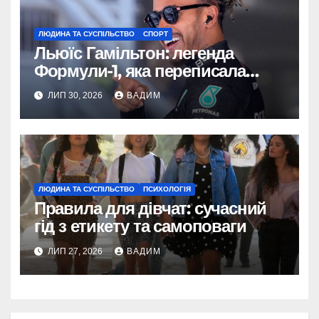
ЛЮДИНА ТА СУСПІЛЬСТВО
СПОРТ
Льюїс Гамільтон: легенда
Формули-1, яка переписала
історію спорту
ЛИП 30, 2026
ВАДИМ
ЛЮДИНА ТА СУСПІЛЬСТВО
ПСИХОЛОГІЯ
Правила для дівчат: сучасний
гід з етикету та самоповаги
ЛИП 27, 2026
ВАДИМ