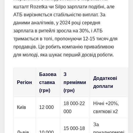
кшталт Rozetka чи Silpo зарплати подібні, але
АТБ вирізняється стабільністю виплат. За
даними аналітиків, у 2024 році середня
зарплата в ритейлі зросла на 30%, і АТБ
тримається в топі, пропонуючи 12-15 тисяч для
продавців. Це робить компанію привабливою
для молоді, яка шукає перший досвід роботи.
Базова
З
Додаткові
Регіон
ставка
преміями
доплати
(грн)
(грн)
18 000-22
Нічні +20%,
Київ
12 000
000
святкові x2
За
15 000-18
Львів
10 000
понаднормові