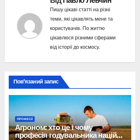
Від
Павло Левчин
Пишу цікаві статті на різні
теми, які цікавлять мене та
користувачів. По життю
цікавлюся різними сферами
від історії до космосу.
Пов’язаний запис
ПРОФЕСІЇ
Агроном: хто це і чому
професія годувальника націй