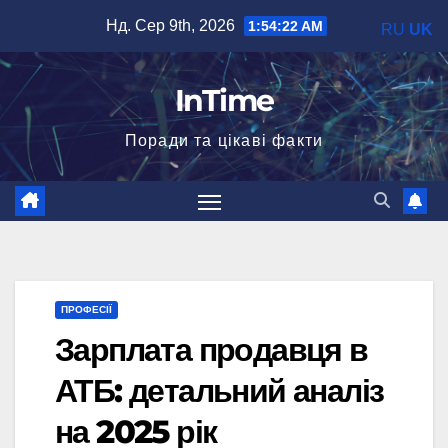
Перейти
Нд. Сер 9th, 2026
1:54:23 AM
RU
UK
до
вмісту
InTime
Поради та цікаві факти
ПРОФЕСІЇ
Зарплата продавця в
АТБ: детальний аналіз
на 2025 рік