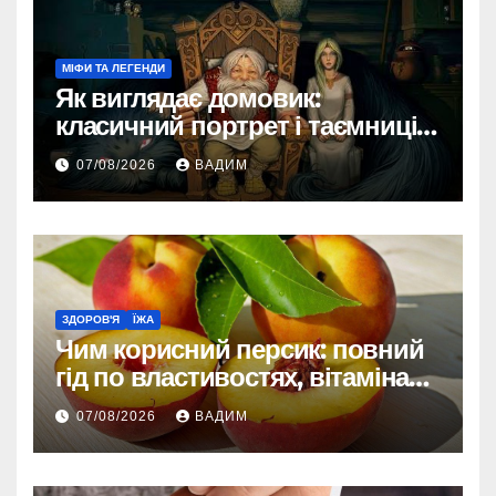
МІФИ ТА ЛЕГЕНДИ
Як виглядає домовик:
класичний портрет і таємниці
зовнішності
07/08/2026
ВАДИМ
ЗДОРОВ'Я
ЇЖА
Чим корисний персик: повний
гід по властивостях, вітамінах і
впливі на організм
07/08/2026
ВАДИМ