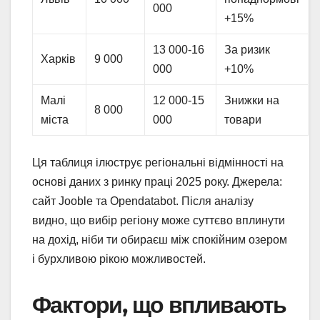
000
+15%
13 000-16
За ризик
Харків
9 000
000
+10%
Малі
12 000-15
Знижки на
8 000
міста
000
товари
Ця таблиця ілюструє регіональні відмінності на
основі даних з ринку праці 2025 року. Джерела:
сайт Jooble та Opendatabot. Після аналізу
видно, що вибір регіону може суттєво вплинути
на дохід, ніби ти обираєш між спокійним озером
і бурхливою рікою можливостей.
Фактори, що впливають