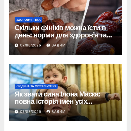
ЗДОРОВ'Я
ЇЖА
Скільки фініків можна їсти в
день: норми для здоров’я та
енергії
07/08/2026
ВАДИМ
ЛЮДИНА ТА СУСПІЛЬСТВО
Як звати сина Ілона Маска:
повна історія імен усіх
хлопчиків мільярдера
07/08/2026
ВАДИМ