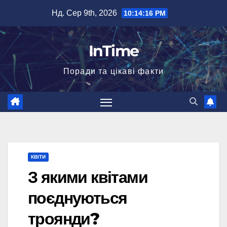
Перейти
Нд. Сер 9th, 2026
10:14:18 PM
до
вмісту
InTime
Поради та цікаві факти
КВІТИ
З якими квітами
поєднуються
троянди?