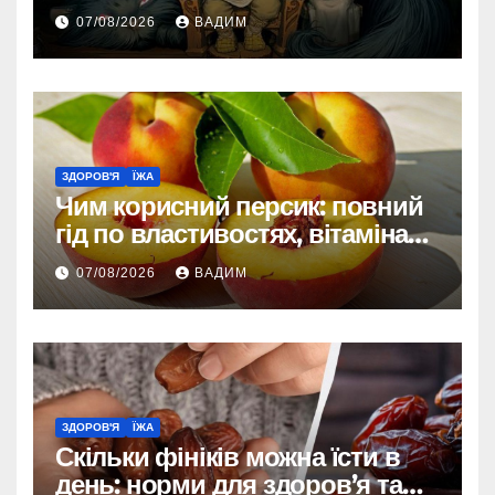
зовнішності
07/08/2026
ВАДИМ
ЗДОРОВ'Я
ЇЖА
Чим корисний персик: повний
гід по властивостях, вітамінах і
впливі на організм
07/08/2026
ВАДИМ
ЗДОРОВ'Я
ЇЖА
Скільки фініків можна їсти в
день: норми для здоров’я та