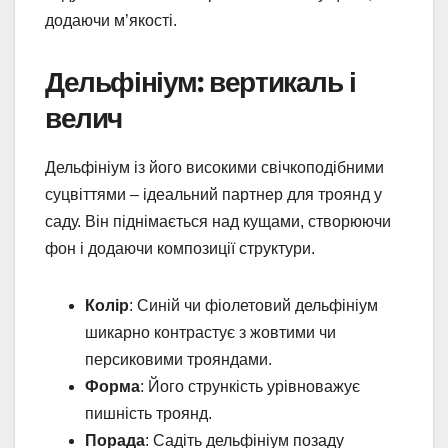
додаючи м’якості.
Дельфініум: вертикаль і
велич
Дельфініум із його високими свічкоподібними
суцвіттями – ідеальний партнер для троянд у
саду. Він піднімається над кущами, створюючи
фон і додаючи композиції структури.
Колір
: Синій чи фіолетовий дельфініум
шикарно контрастує з жовтими чи
персиковими трояндами.
Форма
: Його стрункість урівноважує
пишність троянд.
Порада
: Садіть дельфініум позаду