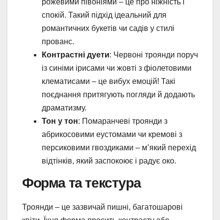
рожевими півоніями – це про ніжність і
спокій. Такий підхід ідеальний для
романтичних букетів чи садів у стилі
прованс.
Контрастні дуети
: Червоні троянди поруч
із синіми ірисами чи жовті з фіолетовими
клематисами – це вибух емоцій! Такі
поєднання притягують погляди й додають
драматизму.
Тон у тон
: Помаранчеві троянди з
абрикосовими еустомами чи кремові з
персиковими гвоздиками – м’який перехід
відтінків, який заспокоює і радує око.
Форма та текстура
Троянди – це зазвичай пишні, багатошарові