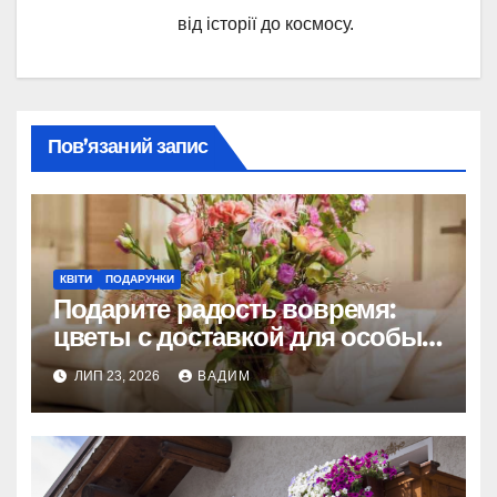
від історії до космосу.
Пов’язаний запис
КВІТИ
ПОДАРУНКИ
Подарите радость вовремя:
цветы с доставкой для особых
моментов
ЛИП 23, 2026
ВАДИМ