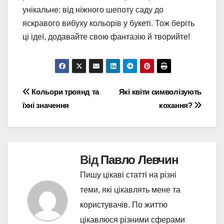
унікальне: від ніжного шепоту саду до
яскравого вибуху кольорів у букеті. Тож беріть
ці ідеї, додавайте свою фантазію й творийте!
Навігація
Кольори троянд та
Які квіти символізують
їхні значення
кохання?
записів
Від
Павло Левчин
Пишу цікаві статті на різні
теми, які цікавлять мене та
користувачів. По життю
цікавлюся різними сферами