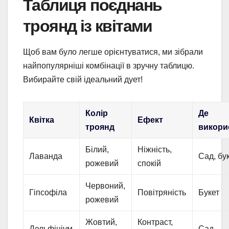
Таблиця поєднань
троянд із квітами
Щоб вам було легше орієнтуватися, ми зібрали
найпопулярніші комбінації в зручну таблицю.
Вибирайте свій ідеальний дует!
Колір
Де
Квітка
Ефект
троянд
викори
Білий,
Ніжність,
Лаванда
Сад, бу
рожевий
спокій
Червоний,
Гіпсофіла
Повітряність
Букет
рожевий
Жовтий,
Контраст,
Дельфініум
Сад