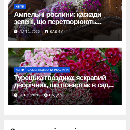
КВІТИ
Ампельні рослини: каскади
зелені, що перетворюють
балкони, кімнати та сади на
ЛИП 1, 2026
ВАДИМ
живі оази
КВІТИ
САДІВНИЦТВО ТА РОСЛИНИ
Турецька гвоздика: яскравий
дворічник, що повертає в сади
атмосферу бабусиних клумб
ЧЕР 5, 2026
ВАДИМ