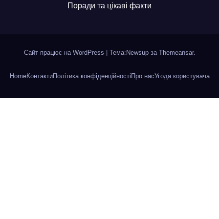
Поради та цікаві факти
Сайт працює на WordPress
|
Тема:Newsup за
Themeansar
.
Home
Контакти
Політика конфіденційності
Про нас
Угода користувача