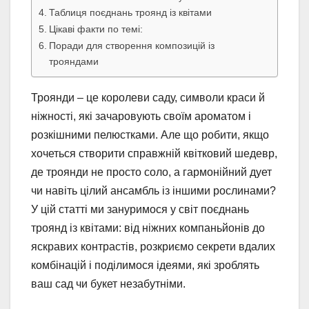
Таблиця поєднань троянд із квітами
Цікаві факти по темі:
Поради для створення композицій із
трояндами
Троянди – це королеви саду, символи краси й
ніжності, які зачаровують своїм ароматом і
розкішними пелюстками. Але що робити, якщо
хочеться створити справжній квітковий шедевр,
де троянди не просто соло, а гармонійний дует
чи навіть цілий ансамбль із іншими рослинами?
У цій статті ми зануримося у світ поєднань
троянд із квітами: від ніжних компаньйонів до
яскравих контрастів, розкриємо секрети вдалих
комбінацій і поділимося ідеями, які зроблять
ваш сад чи букет незабутніми.