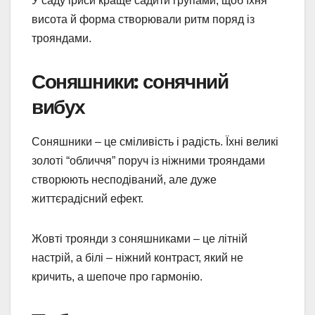
У саду іриси краще садити групами, щоб їхня
висота й форма створювали ритм поряд із
трояндами.
Соняшники: сонячний
вибух
Соняшники – це сміливість і радість. Їхні великі
золоті “обличчя” поруч із ніжними трояндами
створюють несподіваний, але дуже
життєрадісний ефект.
Жовті троянди з соняшниками – це літній
настрій, а білі – ніжний контраст, який не
кричить, а шепоче про гармонію.