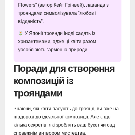
Flowers” (автор Кейт Грінвей), лаванда з
трояндами символізувала “любов і
відданість”.
У Японії троянди іноді садять із
хризантемами, адже ці квіти разом
уособлюють гармонію природи.
Поради для створення
композицій із
трояндами
Знаючи, які квіти пасують до троянд, ви вже на
півдорозі до ідеальної композиції. Але є ще
кілька секретів, які зроблять ваш букет чи сад
справжнім витвором мистецтва.