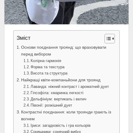
Зміст
Основи поєднання троянд: що враховувати
перед вибором
Колірна гармонія
Форма та текстура
Висота та структура
Найкращі квіти-компаньйони для троянд
Лаванда: ніжний контраст і ароматний дует
Гіпсофіла: хмаринка легкості
Дельфініум: вертикаль і велич
Півонії: розкішний дует
Контрастні поєднання: коли троянди грають із
вогнем
Іриси: загадковість і гра кольорів
Соняшники: сонячний вибух