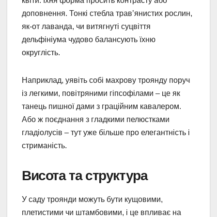
квіти. Їхня форма просить контрасту або
доповнення. Тонкі стебла трав’янистих рослин,
як-от лаванда, чи витягнуті суцвіття
дельфініума чудово балансують їхню
округлість.
Наприклад, уявіть собі махрову троянду поруч
із легкими, повітряними гіпсофілами – це як
танець пишної дами з граційним кавалером.
Або ж поєднання з гладкими пелюстками
гладіолусів – тут уже більше про елегантність і
стриманість.
Висота та структура
У саду троянди можуть бути кущовими,
плетистими чи штамбовими, і це впливає на