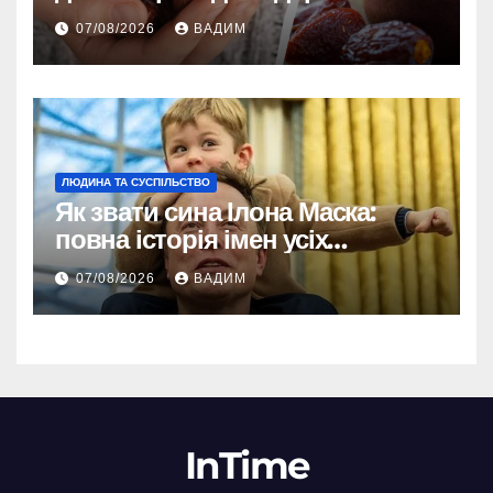
енергії
07/08/2026
ВАДИМ
ЛЮДИНА ТА СУСПІЛЬСТВО
Як звати сина Ілона Маска:
повна історія імен усіх
хлопчиків мільярдера
07/08/2026
ВАДИМ
InTime