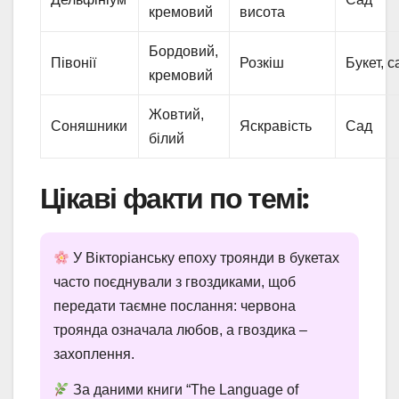
кремовий
висота
Бордовий,
Півонії
Розкіш
Букет, с
кремовий
Жовтий,
Соняшники
Яскравість
Сад
білий
Цікаві факти по темі:
У Вікторіанську епоху троянди в букетах
часто поєднували з гвоздиками, щоб
передати таємне послання: червона
троянда означала любов, а гвоздика –
захоплення.
За даними книги “The Language of