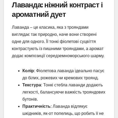
Лаванда: ніжний контраст і
ароматний дует
Лаванда – це класика, яка з трояндами
виглядає так природно, наче вони створені
одне для одного. Її тонкі фіолетові суцвіття
контрастують із пишними трояндами, а аромат
додає композиції середземноморського шарму.
Колір
: Фіолетова лаванда ідеально пасує
до білих, рожевих чи кремових троянд.
Текстура
: Тонкі стебла лаванди додають
легкості, балансуючи важкість трояндових
бутонів.
Практичність
: Лаванда відлякує
шкідників, як-от попелиць, що робить її не