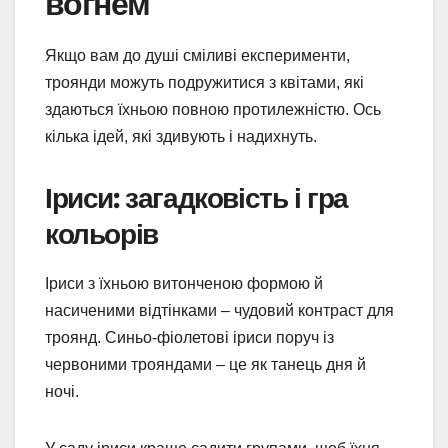
вогнем
Якщо вам до душі сміливі експерименти,
троянди можуть подружитися з квітами, які
здаються їхньою повною протилежністю. Ось
кілька ідей, які здивують і надихнуть.
Іриси: загадковість і гра
кольорів
Іриси з їхньою витонченою формою й
насиченими відтінками – чудовий контраст для
троянд. Синьо-фіолетові іриси поруч із
червоними трояндами – це як танець дня й
ночі.