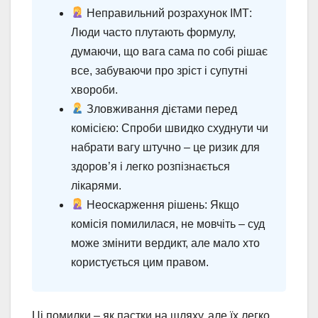
Неправильний розрахунок ІМТ:
Люди часто плутають формулу,
думаючи, що вага сама по собі рішає
все, забуваючи про зріст і супутні
хвороби.
Зловживання дієтами перед
комісією: Спроби швидко схуднути чи
набрати вагу штучно – це ризик для
здоров’я і легко розпізнається
лікарями.
Неоскарження рішень: Якщо
комісія помилилася, не мовчіть – суд
може змінити вердикт, але мало хто
користується цим правом.
Ці помилки – як пастки на шляху, але їх легко