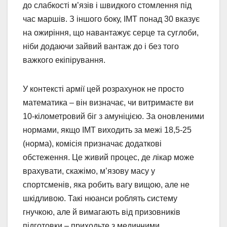
до слабкості м’язів і швидкого стомлення під
час маршів. З іншого боку, ІМТ понад 30 вказує
на ожиріння, що навантажує серце та суглоби,
ніби додаючи зайвий вантаж до і без того
важкого екіпірування.
У контексті армії цей розрахунок не просто
математика – він визначає, чи витримаєте ви
10-кілометровий біг з амуніцією. За оновленими
нормами, якщо ІМТ виходить за межі 18,5-25
(норма), комісія призначає додаткові
обстеження. Це живий процес, де лікар може
врахувати, скажімо, м’язову масу у
спортсменів, яка робить вагу вищою, але не
шкідливою. Такі нюанси роблять систему
гнучкою, але й вимагають від призовників
підготовки – приходьте з медичними