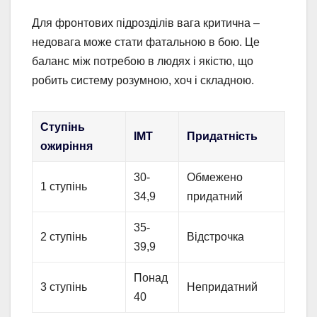
Для фронтових підрозділів вага критична –
недовага може стати фатальною в бою. Це
баланс між потребою в людях і якістю, що
робить систему розумною, хоч і складною.
Ступінь
ІМТ
Придатність
ожиріння
30-
Обмежено
1 ступінь
34,9
придатний
35-
2 ступінь
Відстрочка
39,9
Понад
3 ступінь
Непридатний
40