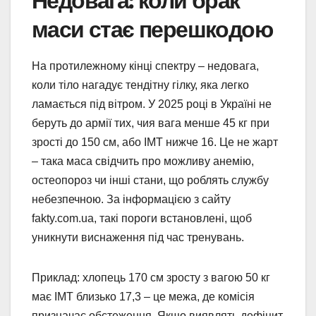
Недовага: коли брак
маси стає перешкодою
На протилежному кінці спектру – недовага,
коли тіло нагадує тендітну гілку, яка легко
ламається під вітром. У 2025 році в Україні не
беруть до армії тих, чия вага менше 45 кг при
зрості до 150 см, або ІМТ нижче 16. Це не жарт
– така маса свідчить про можливу анемію,
остеопороз чи інші стани, що роблять службу
небезпечною. За інформацією з сайту
fakty.com.ua, такі пороги встановлені, щоб
уникнути виснаження під час тренувань.
Приклад: хлопець 170 см зросту з вагою 50 кг
має ІМТ близько 17,3 – це межа, де комісія
призначає обстеження. Якщо виявлять дефіцит