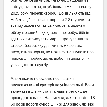
обміну речовин чи харчування. За даними з
сайту glavcom.ua, опублікованими на початку
2025 року, перелік хвороб, що звільняють від
мобілізації, включає ожиріння 2-3 ступеня та
значну недовагу. Це не примха, а науково
обґрунтований підхід: армія потребує бійців,
здатних витримувати марші, тренування та
стреси, без ризику для життя. Якщо вага
виходить за норми, це може сигналізувати про
приховані проблеми, як діабет чи анемію, які
ускладнюють службу.
Але давайте не будемо поспішати з
висновками – ці критерії не універсальні. Вони
залежать від віку, статі та навіть регіону, де
проходить комісія. Наприклад, для чоловіків 18-
60 років пороги суворіші, ніж для жінок, які теж