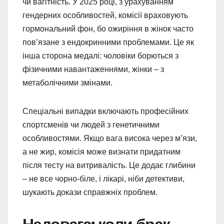
чи вагітність. У 2025 році, з урахуванням
гендерних особливостей, комісії враховують
гормональний фон, бо ожиріння в жінок часто
пов’язане з ендокринними проблемами. Це як
інша сторона медалі: чоловіки борються з
фізичними навантаженнями, жінки – з
метаболічними змінами.
Спеціальні випадки включають професійних
спортсменів чи людей з генетичними
особливостями. Якщо вага висока через м’язи,
а не жир, комісія може визнати придатним
після тесту на витривалість. Це додає глибини
– не все чорно-біле, і лікарі, ніби детективи,
шукають докази справжніх проблем.