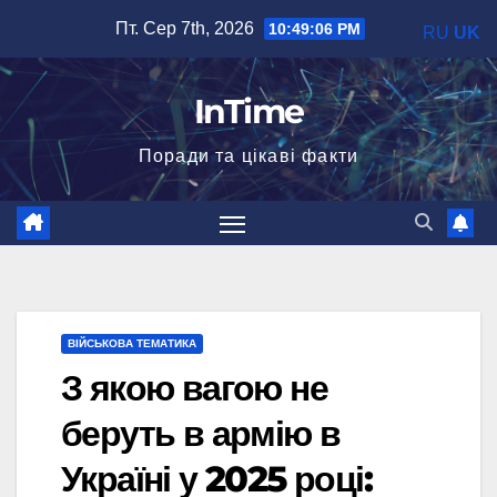
Перейти
Пт. Сер 7th, 2026
10:49:08 PM
RU
UK
до
вмісту
InTime
Поради та цікаві факти
ВІЙСЬКОВА ТЕМАТИКА
З якою вагою не
беруть в армію в
Україні у 2025 році: