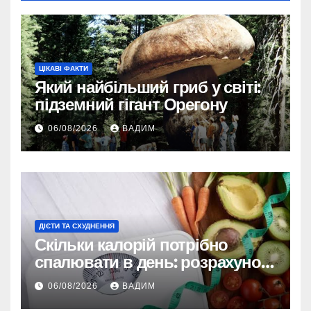
ЦІКАВІ ФАКТИ
Який найбільший гриб у світі:
підземний гігант Орегону
06/08/2026
ВАДИМ
ДІЄТИ ТА СХУДНЕННЯ
Скільки калорій потрібно
спалювати в день: розрахунок
TDEE і безпечні норми
06/08/2026
ВАДИМ