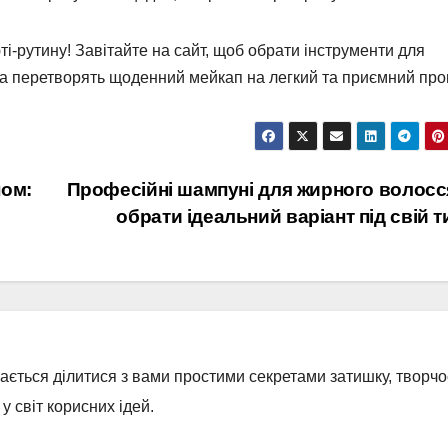
і-рутину! Завітайте на сайт, щоб обрати інструменти для
та перетворять щоденний мейкап на легкий та приємний про
ом:
Професійні шампуні для жирного волосся
обрати ідеальний варіант під свій 
бається ділитися з вами простими секретами затишку, творчос
 світ корисних ідей.