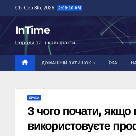
Перейти
Сб. Сер 8th, 2026
2:09:17 AM
до
вмісту
InTime
Поради та цікаві факти
ДОМАШНІЙ ЗАТИШОК
ЇЖА
Н
КРАСА
З чого почати, якщо
використовуєте проф