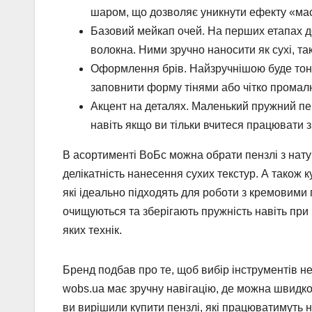
шаром, що дозволяє уникнути ефекту «мас
Базовий мейкап очей. На перших етапах до
волокна. Ними зручно наносити як сухі, так 
Оформлення брів. Найзручнішою буде тонка
заповнити форму тінями або чітко промал
Акцент на деталях. Маленький пружний пенз
навіть якщо ви тільки вчитеся працювати з
В асортименті ВоБс можна обрати пензлі з натура
делікатність нанесення сухих текстур. А також к
які ідеально підходять для роботи з кремовими
очищуються та зберігають пружність навіть при
яких технік.
Бренд подбав про те, щоб вибір інструментів не
wobs.ua має зручну навігацію, де можна швидко
ви вирішили купити пензлі, які працюватимуть 