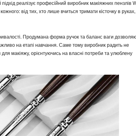
й підхід реалізує професійний виробник макіяжних пензлів 
жного: від тих, хто лише вчиться тримати кісточку в руках,
ривалості. Продумана форма ручок та баланс ваги дозволя
жливо на етапі навчання. Саме тому виробник радить не
ки для макіяжу, орієнтуючись на власні потреби та улюблену