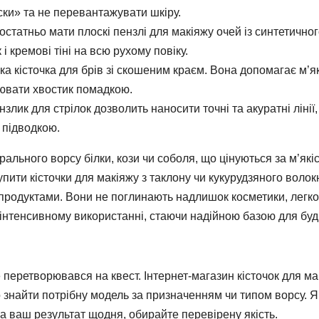
ки» та не перевантажувати шкіру.
статньо мати плоскі пензлі для макіяжу очей із синтетично
і кремові тіні на всю рухому повіку.
 кісточка для брів зі скошеним краєм. Вона допомагає м’я
ювати хвостик помадкою.
лик для стрілок дозволить наносити точні та акуратні лінії,
 підводкою.
льного ворсу білки, кози чи соболя, що цінуються за м’якіс
упити кісточки для макіяжу з таклону чи кукурудзяного волок
 продуктами. Вони не поглинають надлишок косметики, легко
 інтенсивному використанні, стаючи надійною базою для буд
 перетворювався на квест. Інтернет-магазин кісточок для ма
 знайти потрібну модель за призначенням чи типом ворсу. 
на ваш результат щодня, обирайте перевірену якість.