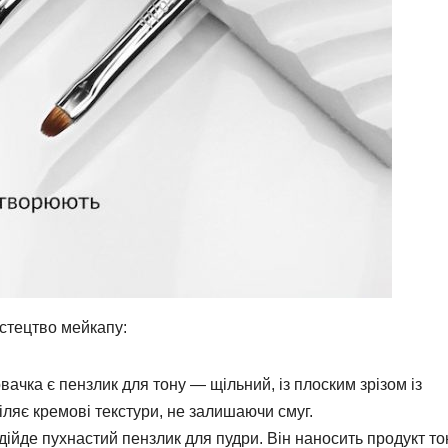
истецтво мейкапу:
ачка є пензлик для тону — щільний, із плоским зрізом із
іляє кремові текстури, не залишаючи смуг.
ідійде пухнастий пензлик для пудри. Він наносить продукт т