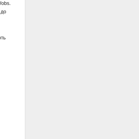
Wobs.
 до
ють