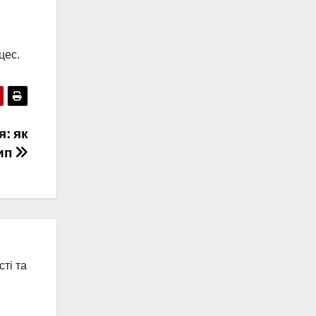
цес.
: як
тип
ті та