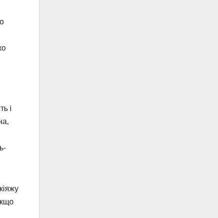
го
ко
ть і
на,
ь-
кіяжу
Якщо