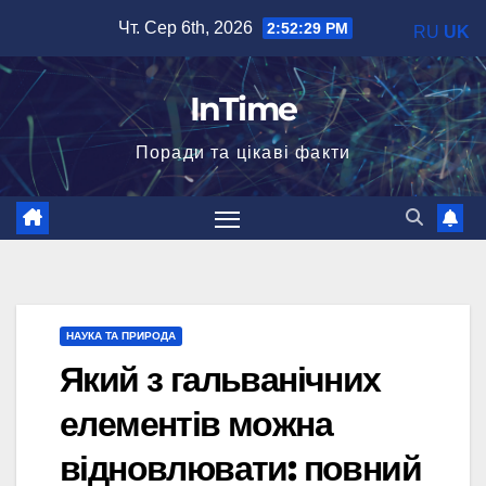
Перейти
Чт. Сер 6th, 2026
2:52:30 PM
RU
UK
до
вмісту
InTime
Поради та цікаві факти
НАУКА ТА ПРИРОДА
Який з гальванічних
елементів можна
відновлювати: повний