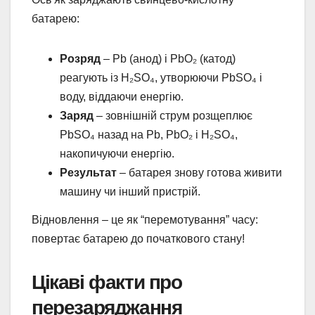
батарею:
Розряд
– Pb (анод) і PbO₂ (катод)
реагують із H₂SO₄, утворюючи PbSO₄ і
воду, віддаючи енергію.
Заряд
– зовнішній струм розщеплює
PbSO₄ назад на Pb, PbO₂ і H₂SO₄,
накопичуючи енергію.
Результат
– батарея знову готова живити
машину чи інший пристрій.
Відновлення – це як “перемотування” часу:
повертає батарею до початкового стану!
Цікаві факти про
перезаряджання