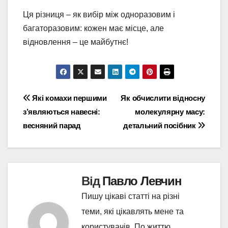
Ця різниця – як вибір між одноразовим і
багаторазовим: кожен має місце, але
відновлення – це майбутнє!
Навігація
Які комахи першими
Як обчислити відносну
з’являються навесні:
молекулярну масу:
записів
весняний парад
детальний посібник
Від
Павло Левчин
Пишу цікаві статті на різні
теми, які цікавлять мене та
користувачів. По життю