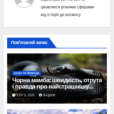
цікавлюся різними сферами
від історії до космосу.
Пов’язаний запис
НАУКА ТА ПРИРОДА
Чорна мамба: швидкість, отрута
і правда про найстрашнішу
змію Африки
СЕР 5, 2026
ВАДИМ