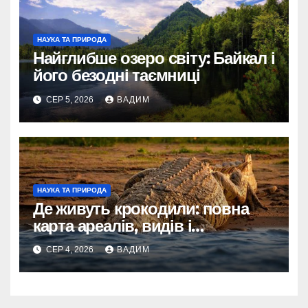
НАУКА ТА ПРИРОДА
Найглибше озеро світу: Байкал і
його безодні таємниці
СЕР 5, 2026
ВАДИМ
НАУКА ТА ПРИРОДА
Де живуть крокодили: повна
карта ареалів, видів і
середовищ існування
СЕР 4, 2026
ВАДИМ