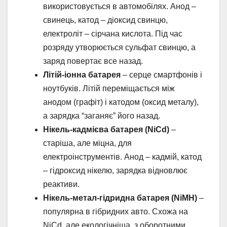
використовується в автомобілях. Анод –
свинець, катод – діоксид свинцю,
електроліт – сірчана кислота. Під час
розряду утворюється сульфат свинцю, а
заряд повертає все назад.
Літій-іонна батарея
– серце смартфонів і
ноутбуків. Літій переміщається між
анодом (графіт) і катодом (оксид металу),
а зарядка “заганяє” його назад.
Нікель-кадмієва батарея (NiCd)
–
старіша, але міцна, для
електроінструментів. Анод – кадмій, катод
– гідроксид нікелю, зарядка відновлює
реактиви.
Нікель-метал-гідридна батарея (NiMH)
–
популярна в гібридних авто. Схожа на
NiCd, але екологічніша, з оборотними