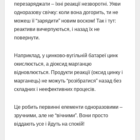
перезаряджати – їхні реакції незворотні. Уяви
одноразову свічку: коли вона догорить, ти не
можеш її “зарядити” новим воском! Так і тут:
реактиви вичерпуються, і назад їх не
повернути.
Наприклад, у цинково-вугільній батареї цинк
окислюється, а діоксид марганцю
відновлюється. Продукти реакції (оксид цинку і
марганець) не можуть “розібратися” назад без
складних і неефективних процесів.
Це робить первинні елементи одноразовими –
зручними, але не “вічними”. Вони просто
віддають усе і йдуть на спокій!