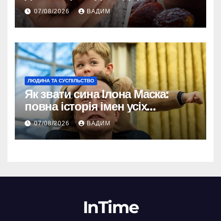
енергії
07/08/2026
ВАДИМ
ЛЮДИНА ТА СУСПІЛЬСТВО
Як звати сина Ілона Маска:
повна історія імен усіх
хлопчиків мільярдера
07/08/2026
ВАДИМ
InTime