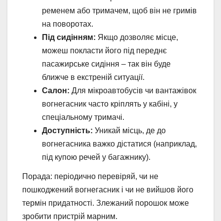
ременем або тримачем, щоб він не гримів
на поворотах.
Під сидінням:
Якщо дозволяє місце,
можеш покласти його під переднє
пасажирське сидіння – так він буде
ближче в екстреній ситуації.
Салон:
Для мікроавтобусів чи вантажівок
вогнегасник часто кріплять у кабіні, у
спеціальному тримачі.
Доступність:
Уникай місць, де до
вогнегасника важко дістатися (наприклад,
під купою речей у багажнику).
Порада: періодично перевіряй, чи не
пошкоджений вогнегасник і чи не вийшов його
термін придатності. Злежаний порошок може
зробити пристрій марним.