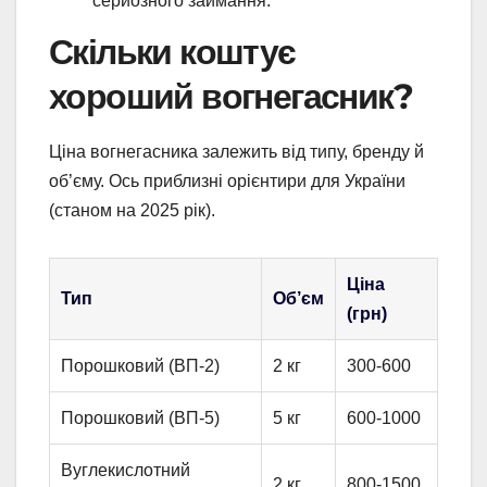
серйозного займання.
Скільки коштує
хороший вогнегасник?
Ціна вогнегасника залежить від типу, бренду й
об’єму. Ось приблизні орієнтири для України
(станом на 2025 рік).
Ціна
Тип
Об’єм
(грн)
Порошковий (ВП-2)
2 кг
300-600
Порошковий (ВП-5)
5 кг
600-1000
Вуглекислотний
2 кг
800-1500