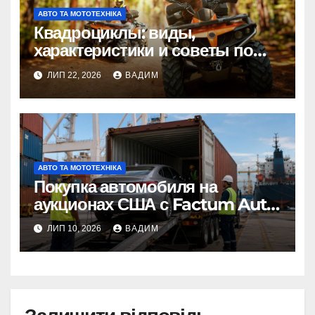
АВТО ТА МОТОТЕХНІКА
Квадроциклы: виды,
характеристики и советы по
выбору
ЛИП 22, 2026
ВАДИМ
АВТО ТА МОТОТЕХНІКА
Покупка автомобиля на
аукционах США с Factum Auto
– от выбора до готовой
ЛИП 10, 2026
ВАДИМ
машины