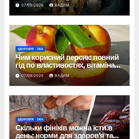
зовнішності
07/08/2026
ВАДИМ
ЗДОРОВ'Я
ЇЖА
Чим корисний персик: повний
гід по властивостях, вітамінах і
впливі на організм
07/08/2026
ВАДИМ
ЗДОРОВ'Я
ЇЖА
Скільки фініків можна їсти в
день: норми для здоров’я та