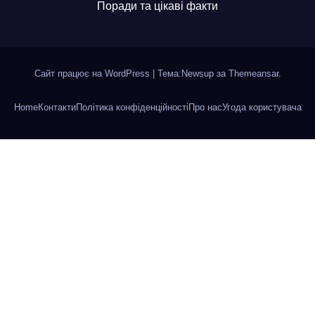
Поради та цікаві факти
Сайт працює на WordPress
|
Тема:Newsup за
Themeansar
.
Home
Контакти
Політика конфіденційності
Про нас
Угода користувача