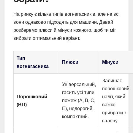
На ринку є кілька типів вогнегасників, але не всі
вони однаково підходять для машини. Давай
розберемо плюси й мінуси кожного, щоб ти міг
вибрати оптимальний варіант.
Тип
Плюси
Мінуси
вогнегасника
Залишає
Універсальний,
порошковий
гасить усі типи
Порошковий
наліт, який
пожеж (A, B, C,
(ВП)
важко
E), недорогий,
прибрати з
компактний.
салону.