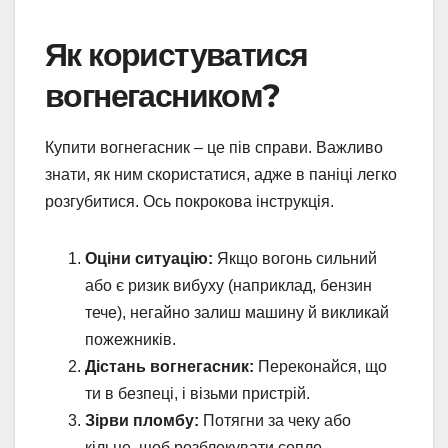
Як користуватися
вогнегасником?
Купити вогнегасник – це пів справи. Важливо
знати, як ним скористатися, адже в паніці легко
розгубитися. Ось покрокова інструкція.
Оціни ситуацію:
Якщо вогонь сильний
або є ризик вибуху (наприклад, бензин
тече), негайно залиш машину й викликай
пожежників.
Дістань вогнегасник:
Переконайся, що
ти в безпеці, і візьми пристрій.
Зірви пломбу:
Потягни за чеку або
кільце, щоб розблокувати сопло.