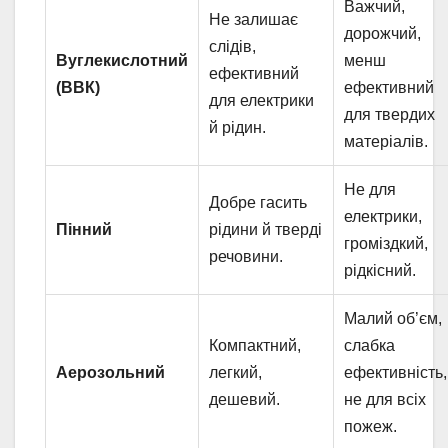
Важчий,
Не залишає
дорожчий,
слідів,
Вуглекислотний
менш
ефективний
(ВВК)
ефективний
для електрики
для твердих
й рідин.
матеріалів.
Не для
Добре гасить
електрики,
Пінний
рідини й тверді
громіздкий,
речовини.
рідкісний.
Малий об’єм,
Компактний,
слабка
Аерозольний
легкий,
ефективність,
дешевий.
не для всіх
пожеж.