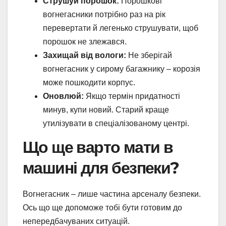
Струшуй порошок:
Порошкові
вогнегасники потрібно раз на рік
перевертати й легенько струшувати, щоб
порошок не злежався.
Захищай від вологи:
Не зберігай
вогнегасник у сирому багажнику – корозія
може пошкодити корпус.
Оновлюй:
Якщо термін придатності
минув, купи новий. Старий краще
утилізувати в спеціалізованому центрі.
Що ще варто мати в
машині для безпеки?
Вогнегасник – лише частина арсеналу безпеки.
Ось що ще допоможе тобі бути готовим до
непередбачуваних ситуацій.