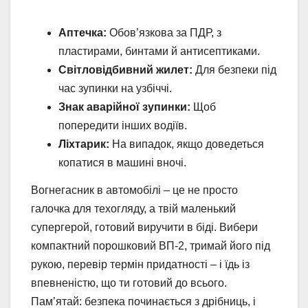
Аптечка:
Обов’язкова за ПДР, з
пластирами, бинтами й антисептиками.
Світловідбивний жилет:
Для безпеки під
час зупинки на узбіччі.
Знак аварійної зупинки:
Щоб
попередити інших водіїв.
Ліхтарик:
На випадок, якщо доведеться
копатися в машині вночі.
Вогнегасник в автомобілі – це не просто
галочка для техогляду, а твій маленький
супергерой, готовий виручити в біді. Вибери
компактний порошковий ВП-2, тримай його під
рукою, перевір термін придатності – і їдь із
впевненістю, що ти готовий до всього.
Пам’ятай: безпека починається з дрібниць, і