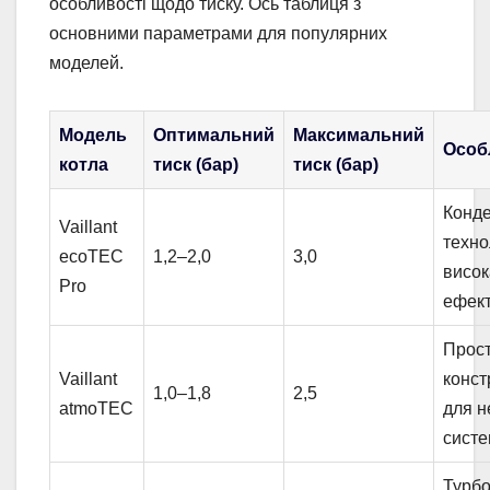
особливості щодо тиску. Ось таблиця з
основними параметрами для популярних
моделей.
Модель
Оптимальний
Максимальний
Особ
котла
тиск (бар)
тиск (бар)
Конде
Vaillant
техно
ecoTEC
1,2–2,0
3,0
висок
Pro
ефект
Прос
Vaillant
конст
1,0–1,8
2,5
atmoTEC
для н
сист
Турб