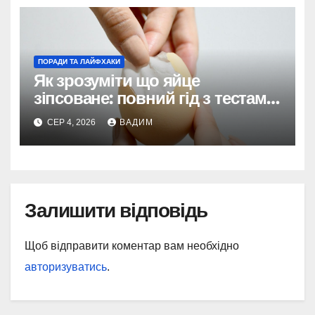
ПОРАДИ ТА ЛАЙФХАКИ
Як зрозуміти що яйце
зіпсоване: повний гід з тестами
та поясненнями
СЕР 4, 2026
ВАДИМ
Залишити відповідь
Щоб відправити коментар вам необхідно
авторизуватись
.