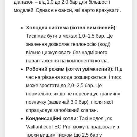
діапазон – від 1,0 до 2,0 бар для більшості
моделей. Однак є нюанси, які варто врахувати.
Холодна система (котел вимкнений):
Тиск має бути в межах 1,0–1,5 бар. Це
значення дозволяє теплоносію (воді)
вільно циркулювати без надмірного
навантаження на компоненти котла.
Робочий режим (котел увімкнений):
Під
час нагрівання вода розширюється, і тиск
може зростати до 2,0–2,5 бар. Це
нормально, якщо не перевищує граничну
позначку (зазвичай 3,0 бар), після якої
спрацьовує запобіжний клапан.
Конденсаційні котли:
Такі моделі, як
Vaillant ecoTEC Pro, можуть працювати з
трохи вищим тиском (до 2,5 бар у