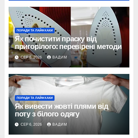
ПОРАДИ ТА ЛАЙФХАКИ
Як почистити праску від
пригорілого: перевірені методи
СЕР 6, 2026
ВАДИМ
ПОРАДИ ТА ЛАЙФХАКИ
Як вивести жовті плями від
поту з білого одягу
СЕР 6, 2026
ВАДИМ