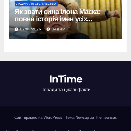
ЛЮДИНА ТА СУСПІЛЬСТВО
Як звати сина Ілона Маска:
повна історія імен усіх
хлопчиків мільярдера
07/08/2026
ВАДИМ
InTime
Поради та цікаві факти
Сайт працює на WordPress
|
Тема:Newsup за
Themeansar
.