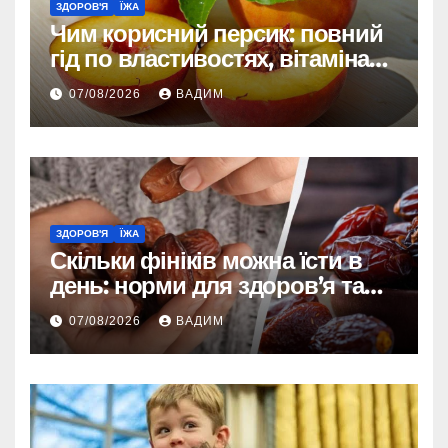
ЗДОРОВ'Я
ЇЖА
Чим корисний персик: повний
гід по властивостях, вітамінах і
впливі на організм
07/08/2026
ВАДИМ
ЗДОРОВ'Я
ЇЖА
Скільки фініків можна їсти в
день: норми для здоров’я та
енергії
07/08/2026
ВАДИМ