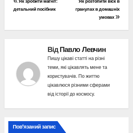
Навігація
Як зробити магніт:
Як розтопити віск в
детальний посібник
гранулах в домашніх
записів
умовах
Від
Павло Левчин
Пишу цікаві статті на різні
теми, які цікавлять мене та
користувачів. По життю
цікавлюся різними сферами
від історії до космосу.
Пов’язаний запис