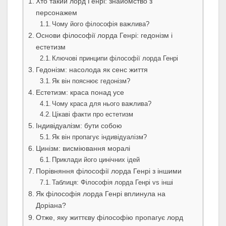
Хто такий лорд Генрі: знайомство з
персонажем
Чому його філософія важлива?
Основи філософії лорда Генрі: гедонізм і
естетизм
Ключові принципи філософії лорда Генрі
Гедонізм: насолода як сенс життя
Як він пояснює гедонізм?
Естетизм: краса понад усе
Чому краса для нього важлива?
Цікаві факти про естетизм
Індивідуалізм: бути собою
Як він пропагує індивідуалізм?
Цинізм: висміювання моралі
Приклади його цинічних ідей
Порівняння філософії лорда Генрі з іншими
Таблиця: Філософія лорда Генрі vs інші
Як філософія лорда Генрі вплинула на
Доріана?
Отже, яку життєву філософію пропагує лорд