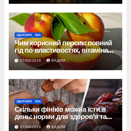
ЗДОРОВ'Я
ЇЖА
Чим корисний персик: повний
гід по властивостях, вітамінах і
впливі на організм
07/08/2026
ВАДИМ
ЗДОРОВ'Я
ЇЖА
Скільки фініків можна їсти в
день: норми для здоров’я та
енергії
07/08/2026
ВАДИМ