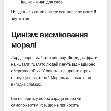
інших – живи для себе.
Ця ідея – як свіжий вітер: освіжає, але може й
здути з ніг.
Цинізм: висміювання
моралі
Лорд Генрі – майстер цинізму. Він кидає фрази
на кшталт: “Багато людей гинуть від надмірної
обережності” чи “Совість – це просто страх
перед суспільством”. Мораль для нього – це
вигадка слабких.
Він не вірить у добро заради добра чи
самопожертву. Усе, що не приносить