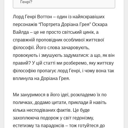
Генрі?
Лорд Генрі Воттон – один із найяскравіших
персонажів “Портрета Доріана Грея” Оскара
Вайлда – це не просто світський цинік, а
справжній проповідник особливої життєвої
філософії. Його слова зачаровують,
провокують і змушують задуматися: а що, як він
правий? У цій статті ми розберемо, яку життєву
філософію пропагує лорд Генрі, і чому вона так
вплинула на Доріана Грея.
Ми зануримося в його ідеї, розкладемо їх по
поличках, додамо цитати, приклади й навіть
кілька несподіваних фактів. Це буде
захоплююча подорож у світ гедонізму,
естетизму та парадоксів – тож готуйтеся до