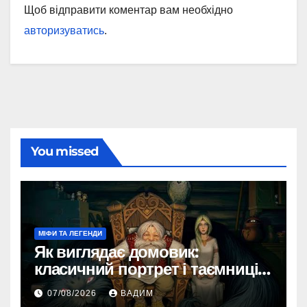
Щоб відправити коментар вам необхідно
авторизуватись
.
You missed
МІФИ ТА ЛЕГЕНДИ
Як виглядає домовик:
класичний портрет і таємниці
зовнішності
07/08/2026
ВАДИМ