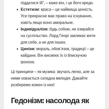
піддатися їй”, – каже він, і це його кредо.
Естетизм
: краса – це найвища цінність.
Усе прекрасне має право на існування,
навіть якщо воно аморальне.
Індивідуалізм
: будь собою, не озирайся
на суспільство. Лорд Генрі закликає жити
для себе, а не для інших.
Цинізм
: мораль, обов’язок, традиції – це
кайдани. Він висміює їх із блискучою
іронією.
Ці принципи – як музика: звучать легко, але за
ними ховається складна мелодія. Давайте
розберемо кожен із них!
Гедонізм: насолода як