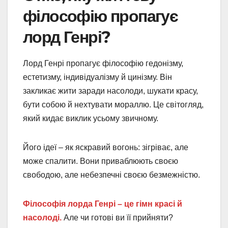
філософію пропагує
лорд Генрі?
Лорд Генрі пропагує філософію гедонізму,
естетизму, індивідуалізму й цинізму. Він
закликає жити заради насолоди, шукати красу,
бути собою й нехтувати мораллю. Це світогляд,
який кидає виклик усьому звичному.
Його ідеї – як яскравий вогонь: зігріває, але
може спалити. Вони приваблюють своєю
свободою, але небезпечні своєю безмежністю.
Філософія лорда Генрі – це гімн красі й
насолоді.
Але чи готові ви її прийняти?