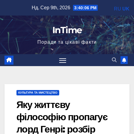
Перейти
Нд. Сер 9th, 2026
3:40:08 PM
RU
UK
до
вмісту
InTime
Поради та цікаві факти
КУЛЬТУРА ТА МИСТЕЦТВО
Яку життєву
філософію пропагує
лорд Генрі: розбір