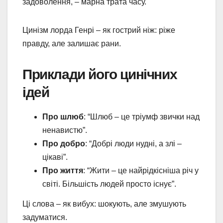
задоволення, – марна трата часу.
Цинізм лорда Генрі – як гострий ніж: ріже
правду, але залишає рани.
Приклади його цинічних
ідей
Про шлюб
: “Шлюб – це тріумф звички над
ненавистю”.
Про добро
: “Добрі люди нудні, а злі –
цікаві”.
Про життя
: “Жити – це найрідкісніша річ у
світі. Більшість людей просто існує”.
Ці слова – як вибух: шокують, але змушують
задуматися.