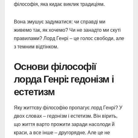
філософія, яка кидає виклик традиціям.
Вона змушує задуматися: чи справді ми
живемо так, як хочемо? Чи не занадто ми скуті
правилами? Лорд Генрі – це голос свободи, але
з темним відтінком.
Основи філософії
лорда Генрі: гедонізм і
естетизм
Яку життєву філософію пропагує лорд Генрі? У
двох словах – гедонізм і естетизм. Він вірить,
що життя варто прожити заради насолоди й
краси, а все інше – другорядне. Але це не