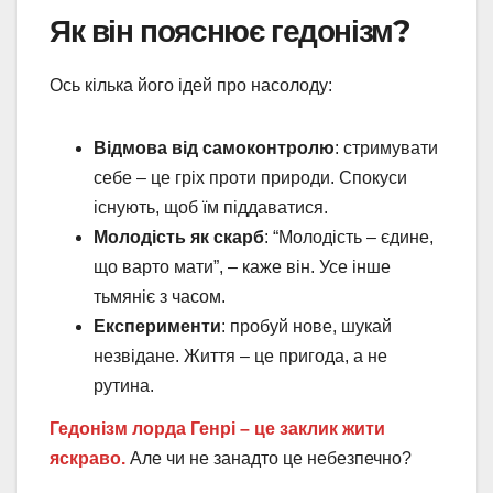
Як він пояснює гедонізм?
Ось кілька його ідей про насолоду:
Відмова від самоконтролю
: стримувати
себе – це гріх проти природи. Спокуси
існують, щоб їм піддаватися.
Молодість як скарб
: “Молодість – єдине,
що варто мати”, – каже він. Усе інше
тьмяніє з часом.
Експерименти
: пробуй нове, шукай
незвідане. Життя – це пригода, а не
рутина.
Гедонізм лорда Генрі – це заклик жити
яскраво.
Але чи не занадто це небезпечно?