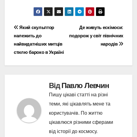
Навігація
Який скульптор
Де живуть ескімоси:
належить до
подорож у світ північних
записів
найвидатніших митців
народів
стилю бароко в Україні
Від
Павло Левчин
Пишу цікаві статті на різні
теми, які цікавлять мене та
користувачів. По життю
цікавлюся різними сферами
від історії до космосу.