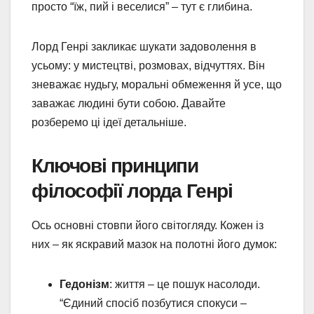
просто “їж, пий і веселися” – тут є глибина.
Лорд Генрі закликає шукати задоволення в
усьому: у мистецтві, розмовах, відчуттях. Він
зневажає нудьгу, моральні обмеження й усе, що
заважає людині бути собою. Давайте
розберемо ці ідеї детальніше.
Ключові принципи
філософії лорда Генрі
Ось основні стовпи його світогляду. Кожен із
них – як яскравий мазок на полотні його думок:
Гедонізм
: життя – це пошук насолоди.
“Єдиний спосіб позбутися спокуси –