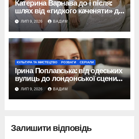
Катерина Варнава до і після:
шлях від «гидкого каченяти» до
ікони стилю та впевненості
ЛИП 9, 2026
ВАДИМ
КУЛЬТУРА ТА МИСТЕЦТВО
РОЗВАГИ
СЕРІАЛИ
Ірина Поплавська: від одеських
вулиць до лондонської сцени
— шлях української акторки,
ЛИП 9, 2026
ВАДИМ
яка втілила Настю Глушко
Залишити відповідь