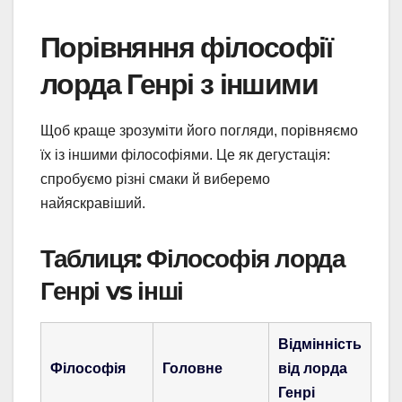
Порівняння філософії
лорда Генрі з іншими
Щоб краще зрозуміти його погляди, порівняємо
їх із іншими філософіями. Це як дегустація:
спробуємо різні смаки й виберемо
найяскравіший.
Таблиця: Філософія лорда
Генрі vs інші
Відмінність
Філософія
Головне
від лорда
Генрі