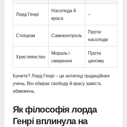
Насолода й
Лорд Генрі
–
краса
Проти
Стоїцизм
Самоконтроль
насолоди
Мораль і
Проти
Християнство
смирення
цинізму
Бачите? Лорд Генрі – це антипод традиційних
учень. Він обирає свободу й красу замість
обмежень.
Як філософія лорда
Генрі вплинула на