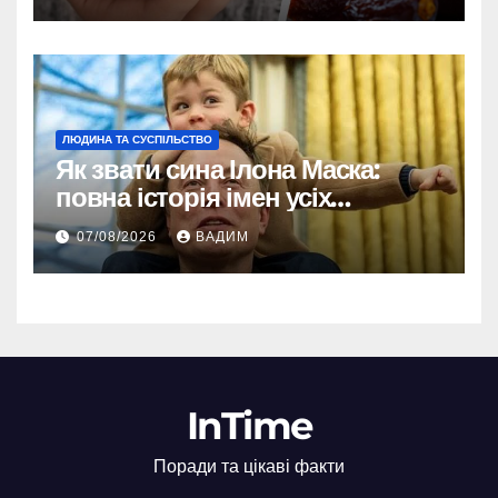
ЛЮДИНА ТА СУСПІЛЬСТВО
Як звати сина Ілона Маска:
повна історія імен усіх
хлопчиків мільярдера
07/08/2026
ВАДИМ
InTime
Поради та цікаві факти