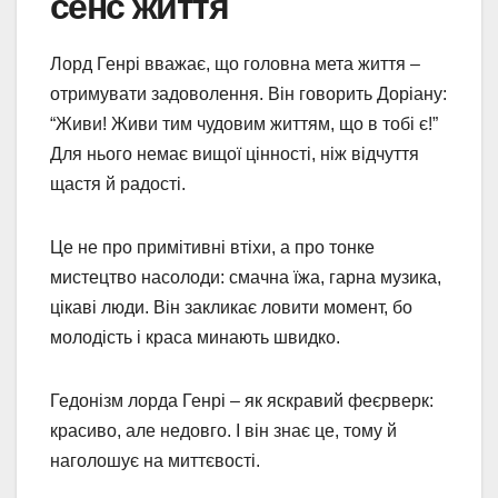
сенс життя
Лорд Генрі вважає, що головна мета життя –
отримувати задоволення. Він говорить Доріану:
“Живи! Живи тим чудовим життям, що в тобі є!”
Для нього немає вищої цінності, ніж відчуття
щастя й радості.
Це не про примітивні втіхи, а про тонке
мистецтво насолоди: смачна їжа, гарна музика,
цікаві люди. Він закликає ловити момент, бо
молодість і краса минають швидко.
Гедонізм лорда Генрі – як яскравий феєрверк:
красиво, але недовго. І він знає це, тому й
наголошує на миттєвості.