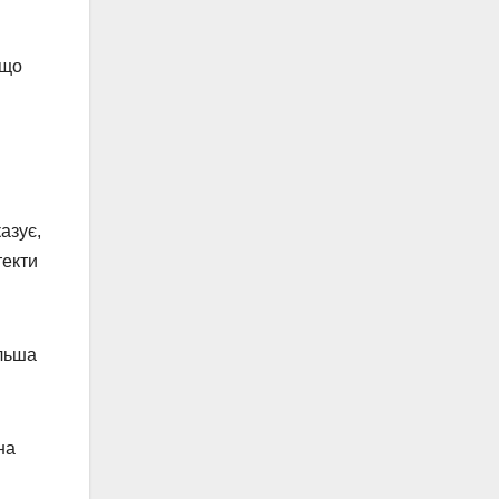
 що
азує,
текти
ільша
на