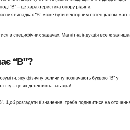
 іноді “В” – це характеристика опору рідини.
ідкісних випадках “В” може бути векторним потенціалом магн
ися в специфічних задачах. Магнітна індукція все ж залиша
чає “В”?
озуміти, яку фізичну величину позначають буквою “В” у
ексту – це як детективна загадка!
“В”. Щоб розгадати її значення, треба подивитися на оточенн