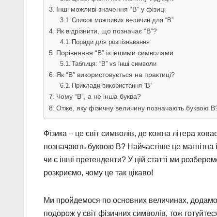
Інші можливі значення “В” у фізиці
Список можливих величин для “В”
Як відрізнити, що позначає “В”?
Поради для розпізнавання
Порівняння “В” із іншими символами
Таблиця: “В” vs інші символи
Як “В” використовується на практиці?
Приклади використання “В”
Чому “В”, а не інша буква?
Отже, яку фізичну величину позначають буквою В
Фізика – це світ символів, де кожна літера хов
позначають буквою В? Найчастіше це магнітна і
чи є інші претенденти? У цій статті ми розберемо
розкриємо, чому це так цікаво!
Ми пройдемося по основних величинах, додамо 
подорож у світ фізичних символів, тож готуйтес