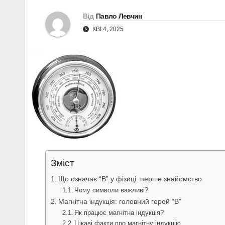
Від
Павло Левчин
КВІ 4, 2025
Зміст
Що означає “В” у фізиці: перше знайомство
Чому символи важливі?
Магнітна індукція: головний герой “В”
Як працює магнітна індукція?
Цікаві факти про магнітну індукцію