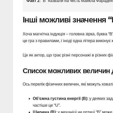
Факт 2
: “В” назвали на честь Майкла Фарадея
Інші можливі значення “
Хоча магнітна індукція – головна зірка, буква “
це гра з правилами, і іноді одна літера викону
Це як актор, що грає різні персонажі в різних ф
Список можливих величин 
Ось перелік фізичних величин, які можуть ховат
Об’ємна густина енергії (B)
: у деяких за
частіше це “U”.
Ширина (B)
: у механіці чи оптиці “В” мож