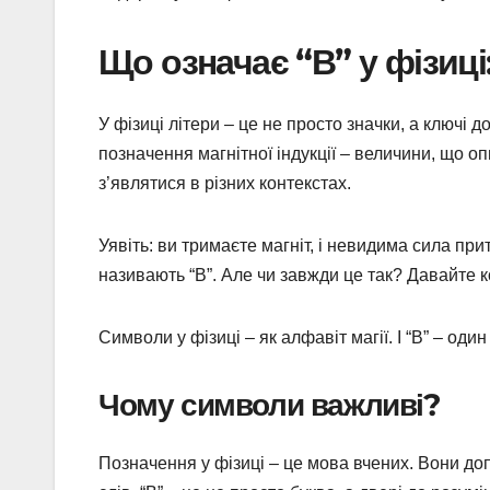
Що означає “В” у фізиц
У фізиці літери – це не просто значки, а ключі 
позначення магнітної індукції – величини, що о
з’являтися в різних контекстах.
Уявіть: ви тримаєте магніт, і невидима сила прит
називають “В”. Але чи завжди це так? Давайте 
Символи у фізиці – як алфавіт магії. І “В” – оди
Чому символи важливі?
Позначення у фізиці – це мова вчених. Вони до