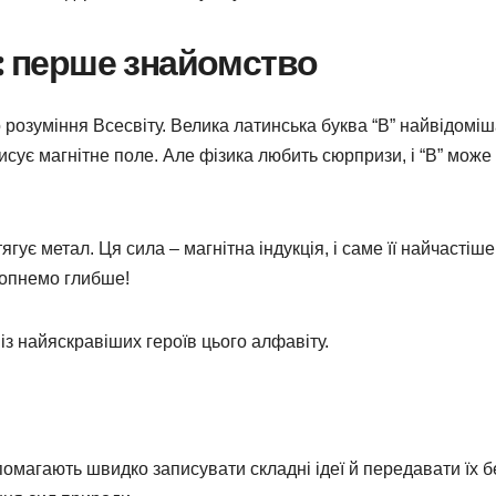
і: перше знайомство
до розуміння Всесвіту. Велика латинська буква “В” найвідоміш
писує магнітне поле. Але фізика любить сюрпризи, і “В” може
ягує метал. Ця сила – магнітна індукція, і саме її найчастіше
копнемо глибше!
н із найяскравіших героїв цього алфавіту.
помагають швидко записувати складні ідеї й передавати їх б