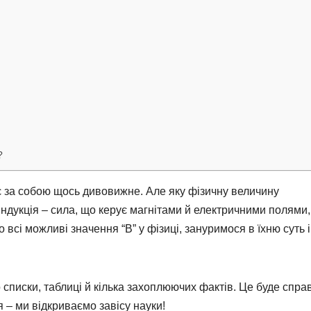
?
ає за собою щось дивовижне. Але яку фізичну величину
ндукція – сила, що керує магнітами й електричними полями,
 всі можливі значення “В” у фізиці, зануримося в їхню суть і
списки, таблиці й кілька захоплюючих фактів. Це буде спр
я – ми відкриваємо завісу науки!