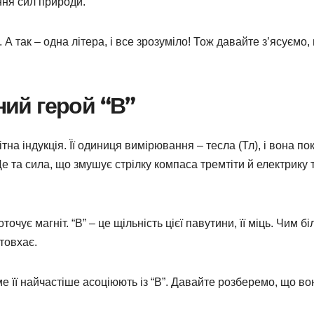
іння сил природи.
 А так – одна літера, і все зрозуміло! Тож давайте з’ясуємо,
ний герой “В”
на індукція. Її одиниця вимірювання – тесла (Тл), і вона пок
Це та сила, що змушує стрілку компаса тремтіти й електрику 
очує магніт. “В” – це щільність цієї павутини, її міць. Чим б
товхає.
е її найчастіше асоціюють із “В”. Давайте розберемо, що во