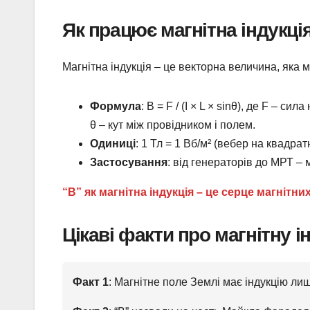
Як працює магнітна індукці
Магнітна індукція – це векторна величина, яка м
Формула
: B = F / (I × L × sinθ), де F – с
θ – кут між провідником і полем.
Одиниці
: 1 Тл = 1 Вб/м² (вебер на квадрат
Застосування
: від генераторів до МРТ – 
“В” як магнітна індукція – це серце магнітни
Цікаві факти про магнітну і
Факт 1
: Магнітне поле Землі має індукцію лиш