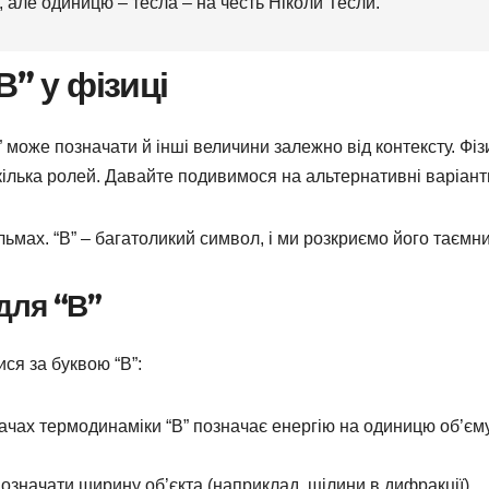
, але одиницю – тесла – на честь Ніколи Тесли.
В” у фізиці
В” може позначати й інші величини залежно від контексту. Фіз
є кілька ролей. Давайте подивимося на альтернативні варіант
ільмах. “В” – багатоликий символ, і ми розкриємо його таємни
для “В”
ися за буквою “В”:
дачах термодинаміки “В” позначає енергію на одиницю об’єму
е означати ширину об’єкта (наприклад, щілини в дифракції).