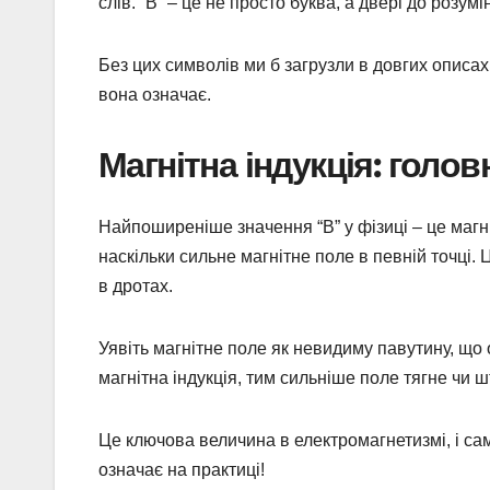
слів. “В” – це не просто буква, а двері до розум
Без цих символів ми б загрузли в довгих описах.
вона означає.
Магнітна індукція: голов
Найпоширеніше значення “В” у фізиці – це магніт
наскільки сильне магнітне поле в певній точці. 
в дротах.
Уявіть магнітне поле як невидиму павутину, що от
магнітна індукція, тим сильніше поле тягне чи ш
Це ключова величина в електромагнетизмі, і сам
означає на практиці!