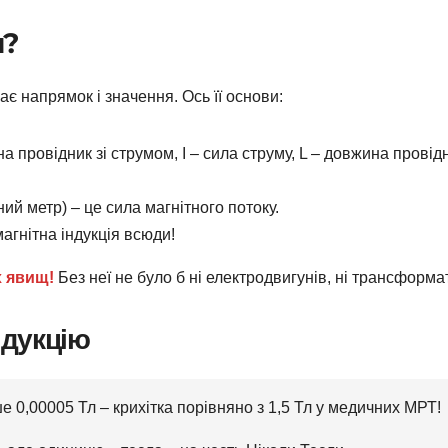
я?
ає напрямок і значення. Ось її основи:
ила на провідник зі струмом, I – сила струму, L – довжина провід
ний метр) – це сила магнітного потоку.
магнітна індукція всюди!
х явищ!
Без неї не було б ні електродвигунів, ні трансформа
ндукцію
е 0,00005 Тл – крихітка порівняно з 1,5 Тл у медичних МРТ!