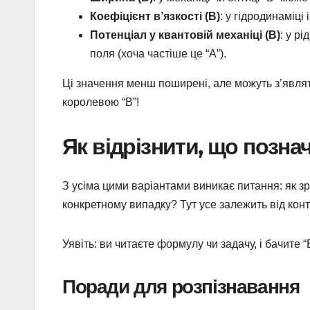
Коефіцієнт в’язкості (B)
: у гідродинаміці
Потенціал у квантовій механіці (B)
: у р
поля (хоча частіше це “A”).
Ці значення менш поширені, але можуть з’являт
королевою “В”!
Як відрізнити, що позна
З усіма цими варіантами виникає питання: як зр
конкретному випадку? Тут усе залежить від конт
Уявіть: ви читаєте формулу чи задачу, і бачите 
Поради для розпізнавання