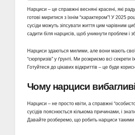
Нарциси – це справжні весняні красені, які рад
готові миритися з їхнім “характером”! У 2025 ро
сусіди можуть зіпсувати життя цим чарівним циб
садити біля нарцисів, щоб уникнути проблем і з
Нарциси здаються милими, але вони мають свої 
“сюрпризів” у ґрунті. Ми розкриємо всі секрети 
Готуйтеся до цікавих відкриттів – це буде корис
Чому нарциси вибагливі 
Нарциси – не просто квіти, а справжні “особистос
сусідів пояснюється кількома причинами, і знат
Давайте розберемо, що робить нарциси такими