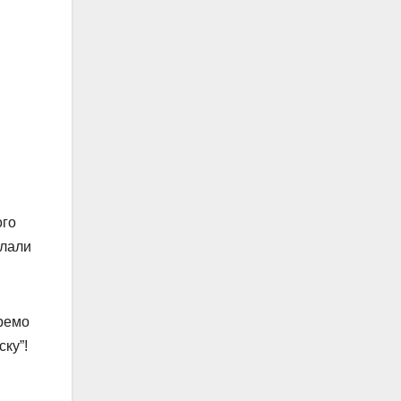
ого
клали
еремо
ку”!