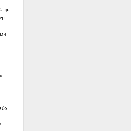
-
 А ще
ур.
 ми
ня.
 або
м