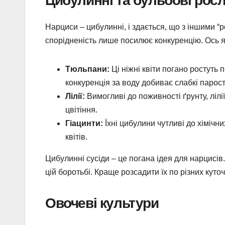
Нарциси – цибулинні, і здається, що з іншими “р
спорідненість лише посилює конкуренцію. Ось я
Тюльпани:
Ці ніжні квіти погано ростуть 
конкуренція за воду добиває слабкі парост
Лілії:
Вимогливі до поживності ґрунту, лілі
цвітіння.
Гіацинти:
Їхні цибулини чутливі до хімічни
квітів.
Цибулинні сусіди – це погана ідея для нарцисів.
цій боротьбі. Краще розсадити їх по різних куточ
Овочеві культури