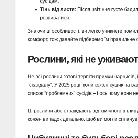
сусідам.
Тінь від листя:
Після цвітіння густе бади
розвиватися.
Знаючи ці особливості, ви легко уникнете помил
комфорт, тож давайте підберемо їм правильне 
Рослини, які не уживаю
Не всі рослини готові терпіти примхи нарцисів, 
“скандалу”. У 2025 році, коли кожен кущик на в
список “проблемних” сусідів – і ось чому вони н
Ці рослини або страждають від хімічного вплив
кожен випадок детально, щоб ви могли спланува
Цибулинні та бульбові рос