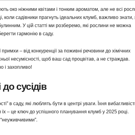
ують око ніжними квітами і тонким ароматом, але не всі рос
ці, коли садівники прагнуть ідеальних клумб, важливо знати, 
улинним. У цій статті ми розберемо, які рослини не можна
берегти гармонію в саду.
примхи – від конкуренції за поживні речовини до хімічних
їхньої несумісності, щоб ваш сад процвітав, а не страждав.
но і захопливо!
до сусідів
ті” в саду, які люблять бути в центрі уваги. Їхня вибагливіст
и їх – це ключ до успішного планування клумб у 2025 році.
 “неуживчивими”.