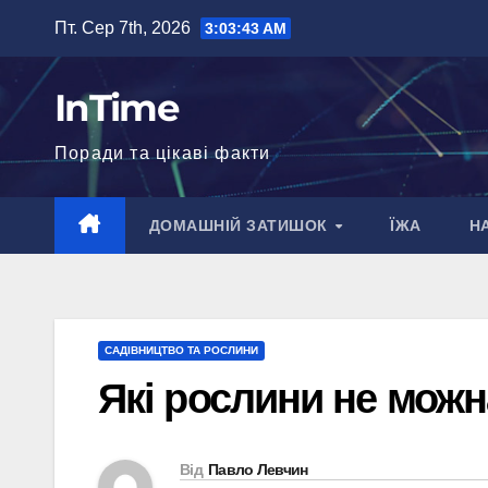
Перейти
Пт. Сер 7th, 2026
3:03:44 AM
до
вмісту
InTime
Поради та цікаві факти
ДОМАШНІЙ ЗАТИШОК
ЇЖА
Н
САДІВНИЦТВО ТА РОСЛИНИ
Які рослини не можн
Від
Павло Левчин