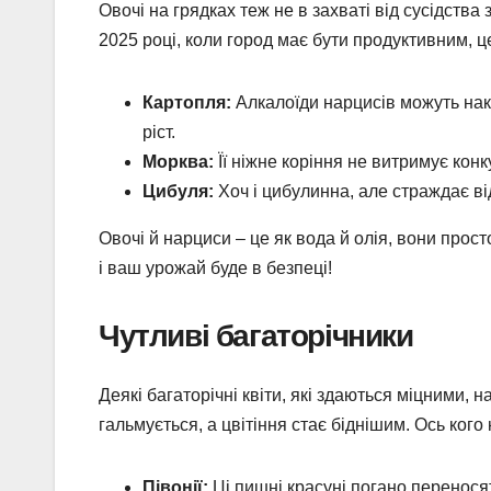
Овочі на грядках теж не в захваті від сусідства
2025 році, коли город має бути продуктивним, ц
Картопля:
Алкалоїди нарцисів можуть нак
ріст.
Морква:
Її ніжне коріння не витримує конк
Цибуля:
Хоч і цибулинна, але страждає від
Овочі й нарциси – це як вода й олія, вони прос
і ваш урожай буде в безпеці!
Чутливі багаторічники
Деякі багаторічні квіти, які здаються міцними, н
гальмується, а цвітіння стає біднішим. Ось кого
Півонії:
Ці пишні красуні погано переносят