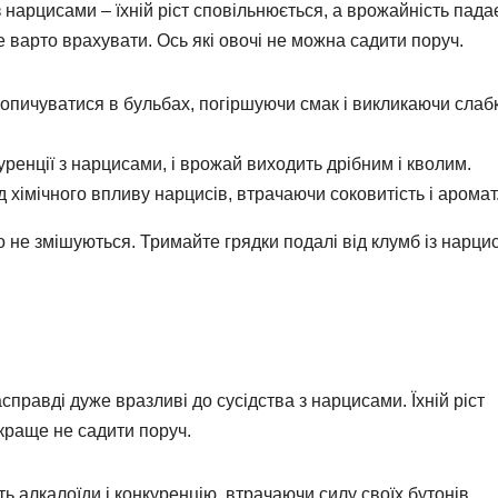
 з нарцисами – їхній ріст сповільнюється, а врожайність падає
е варто врахувати. Ось які овочі не можна садити поруч.
опичуватися в бульбах, погіршуючи смак і викликаючи слаб
уренції з нарцисами, і врожай виходить дрібним і кволим.
 хімічного впливу нарцисів, втрачаючи соковитість і аромат
то не змішуються. Тримайте грядки подалі від клумб із нарци
асправді дуже вразливі до сусідства з нарцисами. Їхній ріст
 краще не садити поруч.
ь алкалоїди і конкуренцію, втрачаючи силу своїх бутонів.