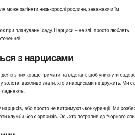
лля може затіняти низькорослі рослини, заважаючи їм
ок при плануванні саду. Нарциси – не злі, просто люблять
оточення!
ться з нарцисами
і деякі з них краще тримати на відстані, щоб уникнути садов
агу золота, важливо знати, хто з нарцисами не дружить. Ми с
е ладнають.
у нарцисів, або просто не витримують конкуренції. Ми розб
ти клумби без сюрпризів. Ось хто потрапив до “чорного спис
лини