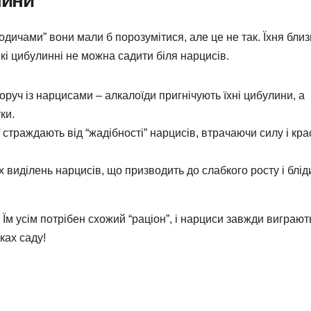
одичами” вони мали б порозумітися, але це не так. Їхня близ
кі цибулинні не можна садити біля нарцисів.
поруч із нарцисами – алкалоїди пригнічують їхні цибулини, а
ки.
ї страждають від “жадібності” нарцисів, втрачаючи силу і кра
х виділень нарцисів, що призводить до слабкого росту і блід
 Їм усім потрібен схожий “раціон”, і нарциси завжди виграют
ках саду!