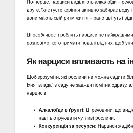
По-перше, нарциси виділяють алкалоїди – речови
друге, їхнє густе коріння активно забирає воду 
вони мають свій ритм життя – рано цвітуть і ві
Ці особливості роблять нарциси не найкращими
розповімо, кого тримати подалі від них, щоб уни
Як нарциси впливають на і
Щоб зрозуміти, які рослини не можна садити біл
Їхня “влада” в саду не завжди помітна одразу, а
нарцисів.
Алкалоїди в ґрунті:
Ці речовини, що виді
навіть отруювати чутливі рослини.
Конкуренція за ресурси:
Нарциси жадібн