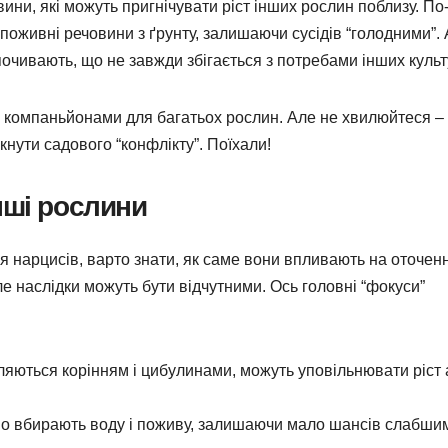
ни, які можуть пригнічувати ріст інших рослин поблизу. По
і поживні речовини з ґрунту, залишаючи сусідів “голодними”.
дпочивають, що не завжди збігається з потребами інших культ
 компаньйонами для багатьох рослин. Але не хвилюйтеся –
кнути садового “конфлікту”. Поїхали!
нші рослини
я нарцисів, варто знати, як саме вони впливають на оточен
ле наслідки можуть бути відчутними. Ось головні “фокуси”
ляються корінням і цибулинами, можуть уповільнювати ріст
о вбирають воду і поживу, залишаючи мало шансів слабши